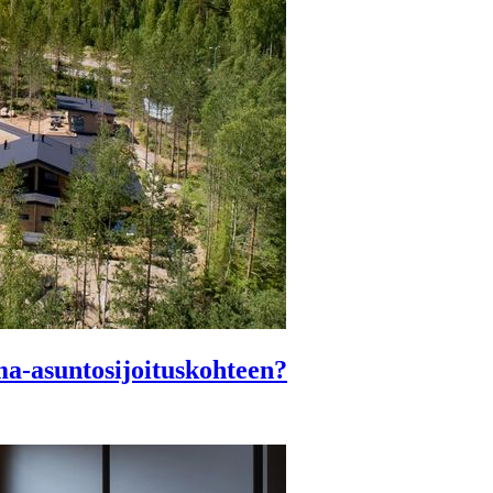
a-asuntosijoituskohteen?