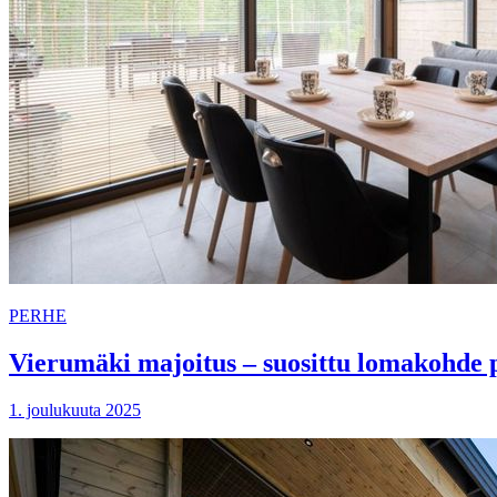
PERHE
Vierumäki majoitus – suosittu lomakohde p
1. joulukuuta 2025