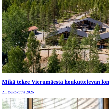
Mikä tekee Vierumäestä houkuttelevan lom
21. toukokuuta 2026