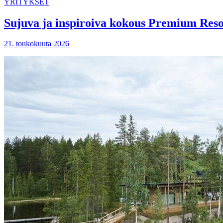
YRITYKSET
Sujuva ja inspiroiva kokous Premium Resor
21. toukokuuta 2026