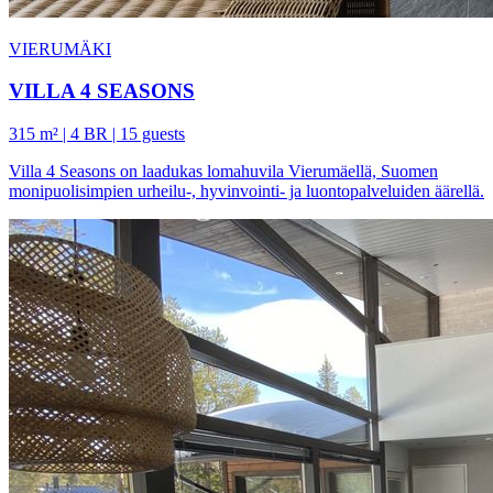
VIERUMÄKI
VILLA 4 SEASONS
315 m² | 4 BR | 15 guests
Villa 4 Seasons on laadukas lomahuvila Vierumäellä, Suomen
monipuolisimpien urheilu-, hyvinvointi- ja luontopalveluiden äärellä.