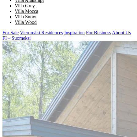
Villa Aitalampi
Villa Grey
Villa Mocca
Villa Snow
Villa Wood
For Sale
Vierumäki Residences
Inspiration
For Business
About Us
FI – Suomeksi