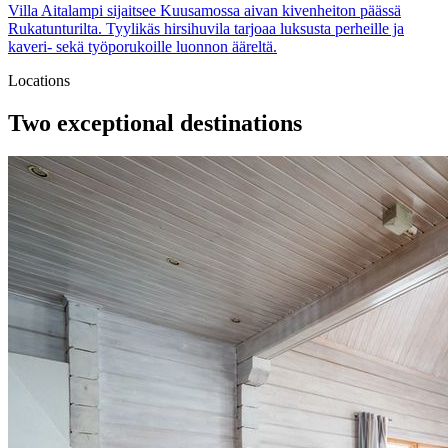
Villa Aitalampi sijaitsee Kuusamossa aivan kivenheiton päässä
Rukatunturilta. Tyylikäs hirsihuvila tarjoaa luksusta perheille ja
kaveri- sekä työporukoille luonnon ääreltä.
Locations
Two exceptional destinations