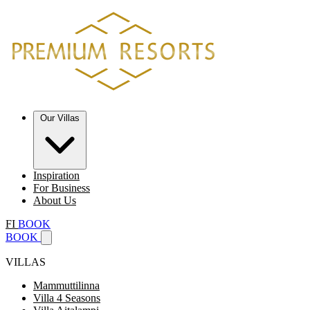
Our Villas
Inspiration
For Business
About Us
FI
BOOK
BOOK
VILLAS
Mammuttilinna
Villa 4 Seasons