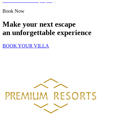
Kuusamo · 1 villa property
Book Now
Make your next escape
an unforgettable experience
BOOK YOUR VILLA
PREMIUM RESORTS, LÄHELLÄ KAIKKEA
HELSINGISTÄ 121 KM
HYVINKAÄLTÄ 94 KM
LAHDESTA
26 KM
TAMPEREELTA 156 KM
Luxury villa rentals in Finland's most beautiful locations.
VILLAS