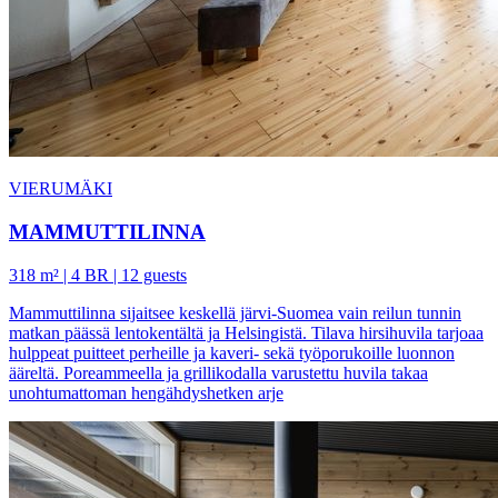
VIERUMÄKI
MAMMUTTILINNA
318 m² | 4 BR | 12 guests
Mammuttilinna sijaitsee keskellä järvi-Suomea vain reilun tunnin
matkan päässä lentokentältä ja Helsingistä. Tilava hirsihuvila tarjoaa
hulppeat puitteet perheille ja kaveri- sekä työporukoille luonnon
ääreltä. Poreammeella ja grillikodalla varustettu huvila takaa
unohtumattoman hengähdyshetken arje