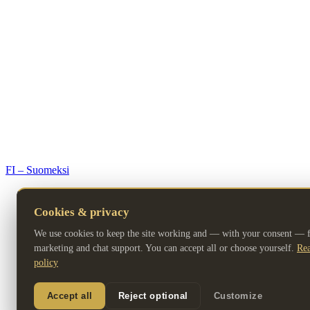
© 2026 Premium Resorts. All rights reserved.
FI – Suomeksi
Cookies & privacy
We use cookies to keep the site working and — with your consent — fo
marketing and chat support. You can accept all or choose yourself.
Rea
policy
Accept all
Reject optional
Customize