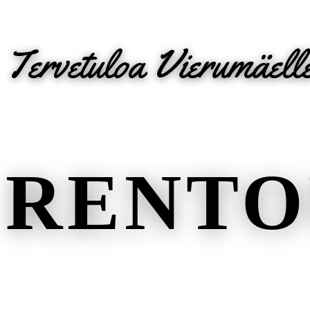
Tervetuloa Vierumäell
RENT