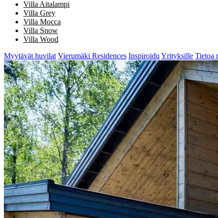
Villa Aitalampi
Villa Grey
Villa Mocca
Villa Snow
Villa Wood
Myytävät huvilat
Vierumäki Residences
Inspiroidu
Yrityksille
Tietoa 