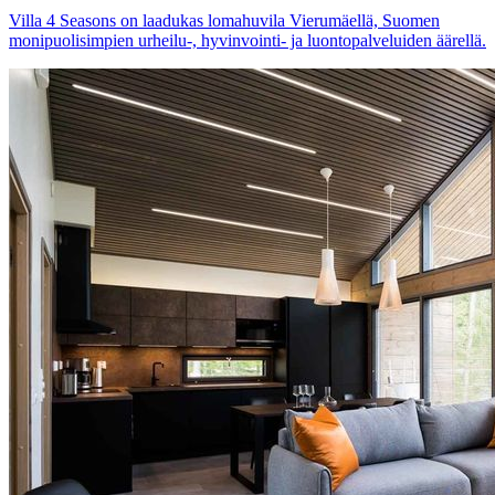
Villa 4 Seasons on laadukas lomahuvila Vierumäellä, Suomen
monipuolisimpien urheilu-, hyvinvointi- ja luontopalveluiden äärellä.