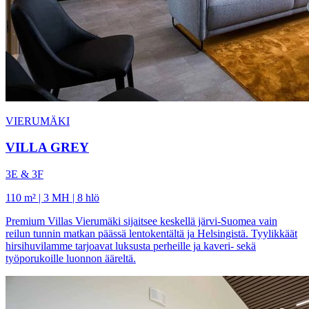
VIERUMÄKI
VILLA GREY
3E & 3F
110 m² | 3 MH | 8 hlö
Premium Villas Vierumäki sijaitsee keskellä järvi-Suomea vain
reilun tunnin matkan päässä lentokentältä ja Helsingistä. Tyylikkäät
hirsihuvilamme tarjoavat luksusta perheille ja kaveri- sekä
työporukoille luonnon ääreltä.