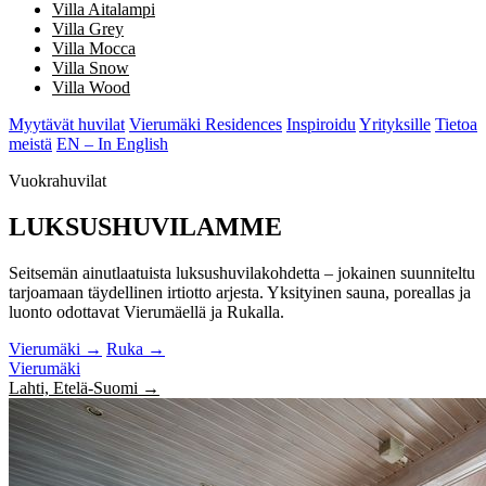
Villa Aitalampi
Villa Grey
Villa Mocca
Villa Snow
Villa Wood
Myytävät huvilat
Vierumäki Residences
Inspiroidu
Yrityksille
Tietoa
meistä
EN – In English
Vuokrahuvilat
LUKSUSHUVILAMME
Seitsemän ainutlaatuista luksushuvilakohdetta – jokainen suunniteltu
tarjoamaan täydellinen irtiotto arjesta. Yksityinen sauna, poreallas ja
luonto odottavat Vierumäellä ja Rukalla.
Vierumäki →
Ruka →
Vierumäki
Lahti, Etelä-Suomi →