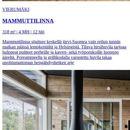
VIERUMÄKI
MAMMUTTILINNA
318 m² | 4 MH | 12 hlö
Mammuttilinna sijaitsee keskellä järvi-Suomea vain reilun tunnin
matkan päässä lentokentältä ja Helsingistä. Tilava hirsihuvila tarjoaa
hulppeat puitteet perheille ja kaveri- sekä työporukoille luonnon
ääreltä. Poreammeella ja grillikodalla varustettu huvila takaa
unohtumattoman hengähdyshetken arje