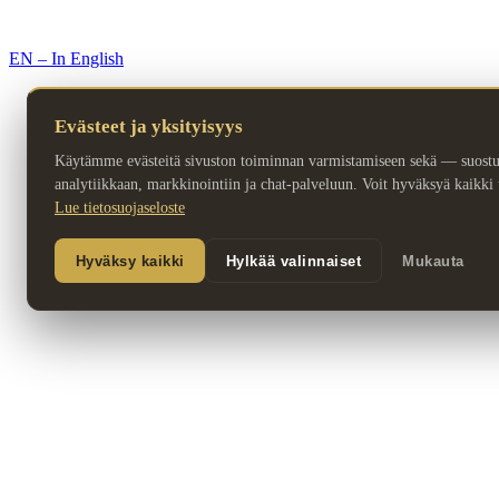
© 2026 Premium Resorts. Kaikki oikeudet pidätetään.
EN – In English
Evästeet ja yksityisyys
Käytämme evästeitä sivuston toiminnan varmistamiseen sekä — suost
analytiikkaan, markkinointiin ja chat-palveluun. Voit hyväksyä kaikki ta
Lue tietosuojaseloste
Hyväksy kaikki
Hylkää valinnaiset
Mukauta