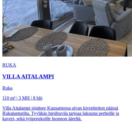
RUKA
VILLA AITALAMPI
Ruka
110 m² | 3 MH | 8 hlö
Villa Aitalampi sijaitsee Kuusamossa aivan kivenheiton päässä
Rukatunturilta. Tyylikäs hirsihuvila tarjoaa luksusta perheille ja
kaveri- sekä työporukoille luonnon ääreltä.
PREMIUM RESORTS, LÄHELLÄ KAIKKEA