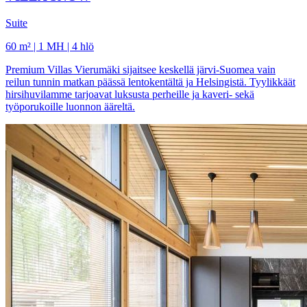
Suite
60 m² | 1 MH | 4 hlö
Premium Villas Vierumäki sijaitsee keskellä järvi-Suomea vain
reilun tunnin matkan päässä lentokentältä ja Helsingistä. Tyylikkäät
hirsihuvilamme tarjoavat luksusta perheille ja kaveri- sekä
työporukoille luonnon ääreltä.