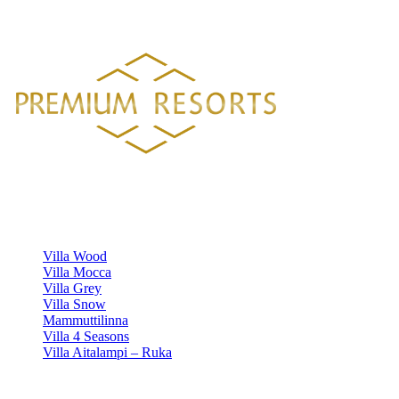
HELSINGISTÄ 121 KM
HYVINKAÄLTÄ 94 KM
LAHDESTA
26 KM
TAMPEREELTA 156 KM
Luksustason huvilavuokraukset Suomen kauneimmilla sijainneilla.
HUVILAMME
Villa Wood
Villa Mocca
Villa Grey
Villa Snow
Mammuttilinna
Villa 4 Seasons
Villa Aitalampi – Ruka
TIETOA