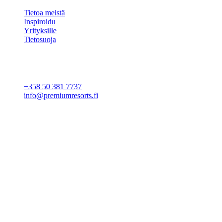
Tietoa meistä
Inspiroidu
Yrityksille
Tietosuoja
Evästeasetukset
YHTEYSTIEDOT
+358 50 381 7737
info@premiumresorts.fi