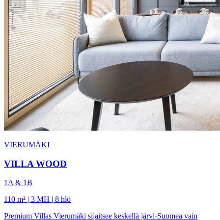
VIERUMÄKI
VILLA WOOD
1A & 1B
110 m² | 3 MH | 8 hlö
Premium Villas Vierumäki sijaitsee keskellä järvi-Suomea vain