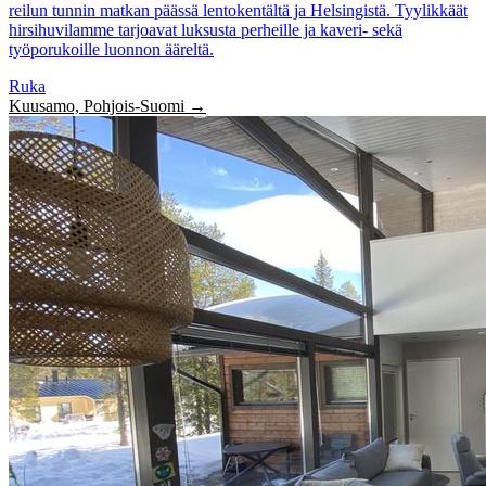
reilun tunnin matkan päässä lentokentältä ja Helsingistä. Tyylikkäät
hirsihuvilamme tarjoavat luksusta perheille ja kaveri- sekä
työporukoille luonnon ääreltä.
Ruka
Kuusamo, Pohjois-Suomi →