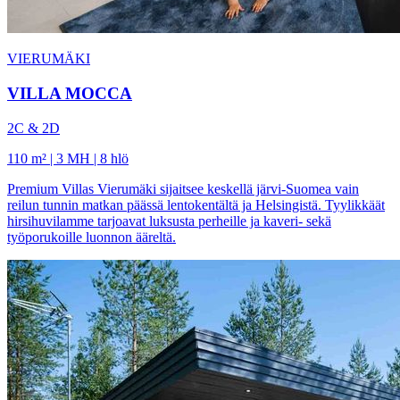
VIERUMÄKI
VILLA MOCCA
2C & 2D
110 m² | 3 MH | 8 hlö
Premium Villas Vierumäki sijaitsee keskellä järvi-Suomea vain
reilun tunnin matkan päässä lentokentältä ja Helsingistä. Tyylikkäät
hirsihuvilamme tarjoavat luksusta perheille ja kaveri- sekä
työporukoille luonnon ääreltä.