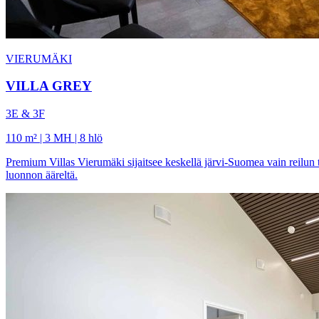
VIERUMÄKI
VILLA GREY
3E & 3F
110 m² | 3 MH | 8 hlö
Premium Villas Vierumäki sijaitsee keskellä järvi-Suomea vain reilun t
luonnon ääreltä.