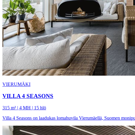
VIERUMÄKI
VILLA 4 SEASONS
315 m² | 4 MH | 15 hlö
Villa 4 Seasons on laadukas lomahuvila Vierumäellä, Suomen monipuoli