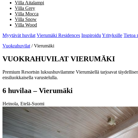
Villa Aitalampi
Villa Grey
Villa Mocca
Villa Snow
Villa Wood
Myytävät huvilat
Vierumäki Residences
Inspiroidu
Yrityksille
Tietoa 
Vuokrahuvilat
/ Vierumäki
VUOKRAHUVILAT VIERUMÄKI
Premium Resortsin luksushuvilamme Vierumäellä tarjoavat täydellisen v
ensiluokkaisella varustelulla.
6 huvilaa – Vierumäki
Heinola, Etelä-Suomi