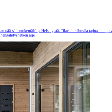
 päässä lentokentältä ja Helsingistä. Tilava hirsihuvila tarjoaa hulppeat
n hengähdyshetken arje