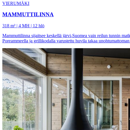
VIERUMÄKI
MAMMUTTILINNA
318 m² | 4 MH | 12 hlö
Mammuttilinna sijaitsee keskellä järvi-Suomea vain reilun tunnin matkan
Poreammeella ja grillikodalla varustettu huvila takaa unohtumattoma