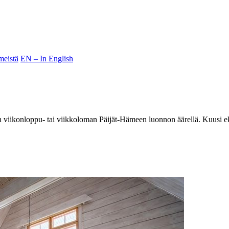
meistä
EN – In English
iikonloppu- tai viikkoloman Päijät-Hämeen luonnon äärellä. Kuusi eksklu