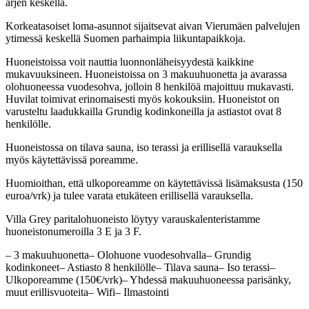
arjen keskellä.
Korkeatasoiset loma-asunnot sijaitsevat aivan Vierumäen palvelujen
ytimessä keskellä Suomen parhaimpia liikuntapaikkoja.
Huoneistoissa voit nauttia luonnonläheisyydestä kaikkine
mukavuuksineen. Huoneistoissa on 3 makuuhuonetta ja avarassa
olohuoneessa vuodesohva, jolloin 8 henkilöä majoittuu mukavasti.
Huvilat toimivat erinomaisesti myös kokouksiin. Huoneistot on
varusteltu laadukkailla Grundig kodinkoneilla ja astiastot ovat 8
henkilölle.
Huoneistossa on tilava sauna, iso terassi ja erillisellä varauksella
myös käytettävissä poreamme.
Huomioithan, että ulkoporeamme on käytettävissä lisämaksusta (150
euroa/vrk) ja tulee varata etukäteen erillisellä varauksella.
Villa Grey paritalohuoneisto löytyy varauskalenteristamme
huoneistonumeroilla 3 E ja 3 F.
– 3 makuuhuonetta– Olohuone vuodesohvalla– Grundig
kodinkoneet– Astiasto 8 henkilölle– Tilava sauna– Iso terassi–
Ulkoporeamme (150€/vrk)– Yhdessä makuuhuoneessa parisänky,
muut erillisvuoteita– Wifi– Ilmastointi