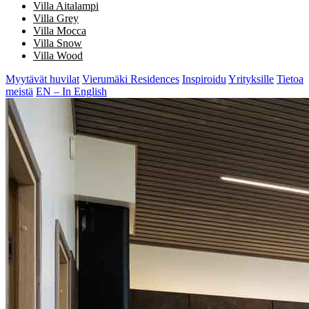
Villa Aitalampi
Villa Grey
Villa Mocca
Villa Snow
Villa Wood
Myytävät huvilat
Vierumäki Residences
Inspiroidu
Yrityksille
Tietoa
meistä
EN – In English