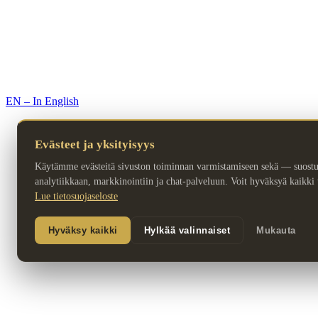
© 2026 Premium Resorts. Kaikki oikeudet pidätetään.
EN – In English
Evästeet ja yksityisyys
Käytämme evästeitä sivuston toiminnan varmistamiseen sekä — suost
analytiikkaan, markkinointiin ja chat-palveluun. Voit hyväksyä kaikki ta
Lue tietosuojaseloste
Hyväksy kaikki
Hylkää valinnaiset
Mukauta