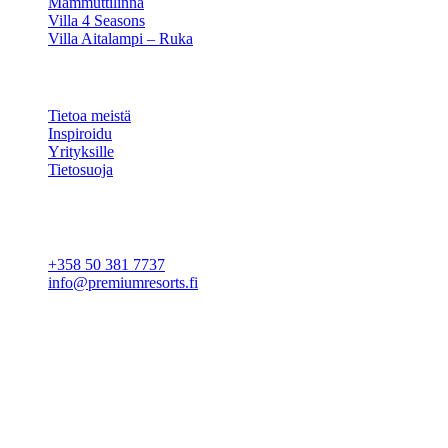
Mammuttilinna
Villa 4 Seasons
Villa Aitalampi – Ruka
TIETOA
Tietoa meistä
Inspiroidu
Yrityksille
Tietosuoja
Evästeasetukset
YHTEYSTIEDOT
+358 50 381 7737
info@premiumresorts.fi