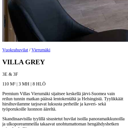
Vuokrahuvilat
/
Vierumäki
VILLA GREY
3E & 3F
110 M² | 3 MH | 8 HLÖ
Premium Villas Vierumäki sijaitsee keskellä järvi-Suomea vain
reilun tunnin matkan päässä lentokentältä ja Helsingistä. Tyylikkäät
hirsihuvilamme tarjoavat luksusta perheille ja kaveri- sekä
työporukoille luonnon ääreltä.
Skandinaavisilla tyylillä sisustetut huvilat isoilla panoramaikkunoilla
ja ulkoporeammeilla takaavat unohtumattoman hengähdyshetken