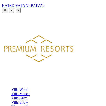
KATSO VAPAAT PÄIVÄT
✕
‹
›
PREMIUM RESORTS, LÄHELLÄ KAIKKEA
HELSINGISTÄ 121 KM
HYVINKAÄLTÄ 94 KM
LAHDESTA
26 KM
TAMPEREELTA 156 KM
Luksustason huvilavuokraukset Suomen kauneimmilla sijainneilla.
HUVILAMME
Villa Wood
Villa Mocca
Villa Grey
Villa Snow