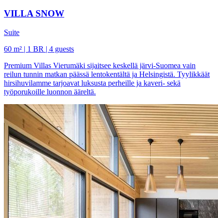
VILLA SNOW
Suite
60 m² | 1 BR | 4 guests
Premium Villas Vierumäki sijaitsee keskellä järvi-Suomea vain
reilun tunnin matkan päässä lentokentältä ja Helsingistä. Tyylikkäät
hirsihuvilamme tarjoavat luksusta perheille ja kaveri- sekä
työporukoille luonnon ääreltä.