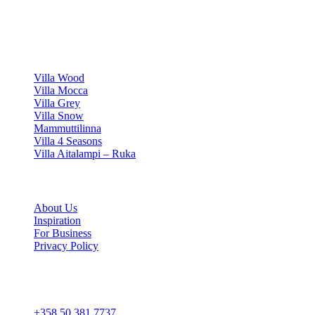
Luxury villa rentals in Finland's most beautiful locations.
VILLAS
Villa Wood
Villa Mocca
Villa Grey
Villa Snow
Mammuttilinna
Villa 4 Seasons
Villa Aitalampi – Ruka
INFORMATION
About Us
Inspiration
For Business
Privacy Policy
Cookie settings
CONTACT
+358 50 381 7737