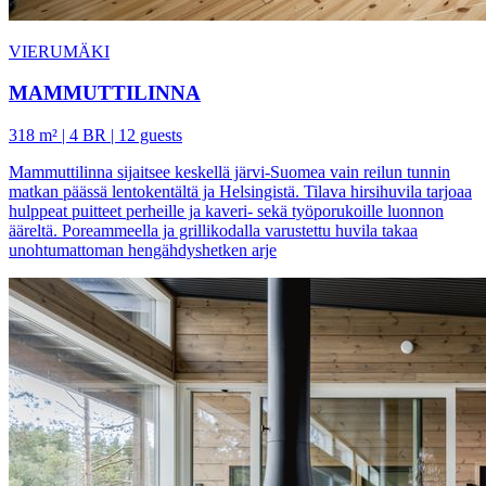
VIERUMÄKI
MAMMUTTILINNA
318 m² | 4 BR | 12 guests
Mammuttilinna sijaitsee keskellä järvi-Suomea vain reilun tunnin
matkan päässä lentokentältä ja Helsingistä. Tilava hirsihuvila tarjoaa
hulppeat puitteet perheille ja kaveri- sekä työporukoille luonnon
ääreltä. Poreammeella ja grillikodalla varustettu huvila takaa
unohtumattoman hengähdyshetken arje