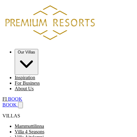
Our Villas
Inspiration
For Business
About Us
FI
BOOK
BOOK
VILLAS
Mammuttilinna
Villa 4 Seasons