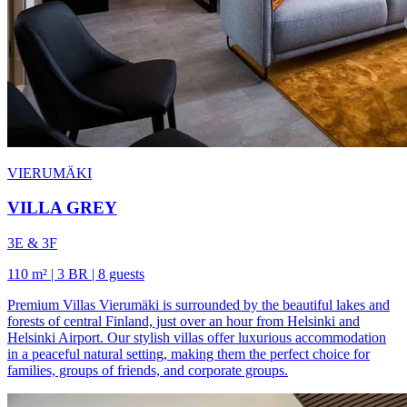
VIERUMÄKI
VILLA GREY
3E & 3F
110 m² | 3 BR | 8 guests
Premium Villas Vierumäki is surrounded by the beautiful lakes and
forests of central Finland, just over an hour from Helsinki and
Helsinki Airport. Our stylish villas offer luxurious accommodation
in a peaceful natural setting, making them the perfect choice for
families, groups of friends, and corporate groups.