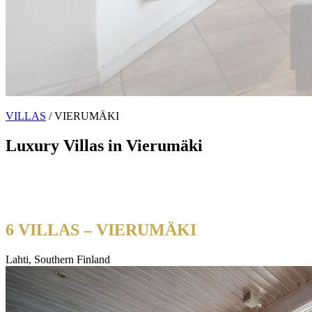
VILLAS
/ VIERUMÄKI
Luxury Villas in Vierumäki
Six exclusive luxury villas at Vierumäki Sport Resort — private
sauna, hot tub and world-class sports facilities at your doorstep. The
perfect escape in Southern Finland.
6 VILLAS – VIERUMÄKI
Lahti, Southern Finland