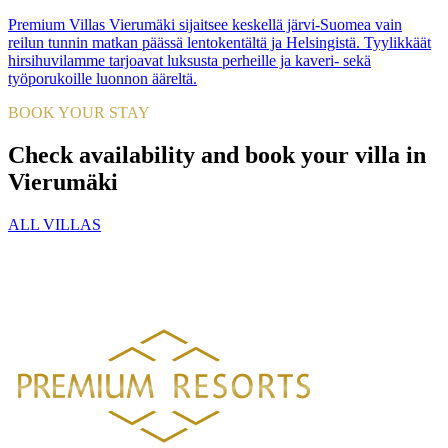
Premium Villas Vierumäki sijaitsee keskellä järvi-Suomea vain
reilun tunnin matkan päässä lentokentältä ja Helsingistä. Tyylikkäät
hirsihuvilamme tarjoavat luksusta perheille ja kaveri- sekä
työporukoille luonnon ääreltä.
BOOK YOUR STAY
Check availability and book your villa in
Vierumäki
ALL VILLAS
PREMIUM RESORTS, LÄHELLÄ KAIKKEA
HELSINGISTÄ 121 KM
HYVINKAÄLTÄ 94 KM
LAHDESTA
26 KM
TAMPEREELTA 156 KM