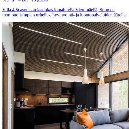
Villa 4 Seasons on laadukas lomahuvila Vierumäellä, Suomen
monipuolisimpien urheilu-, hyvinvointi- ja luontopalveluiden äärellä.