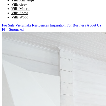
Villa Aitalampi
Villa Grey
Villa Mocca
Villa Snow
Villa Wood
For Sale
Vierumäki Residences
Inspiration
For Business
About Us
FI – Suomeksi