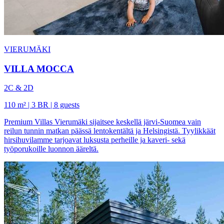
VIERUMÄKI
VILLA MOCCA
2C & 2D
110 m² | 3 BR | 8 guests
Premium Villas Vierumäki sijaitsee keskellä järvi-Suomea vain
reilun tunnin matkan päässä lentokentältä ja Helsingistä. Tyylikkäät
hirsihuvilamme tarjoavat luksusta perheille ja kaveri- sekä
työporukoille luonnon ääreltä.