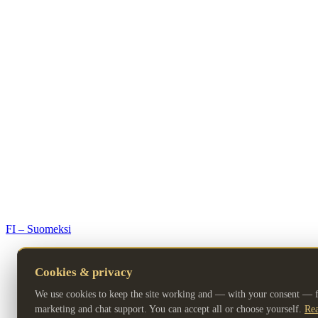
© 2026 Premium Resorts. All rights reserved.
FI – Suomeksi
Cookies & privacy
We use cookies to keep the site working and — with your consent — fo
marketing and chat support. You can accept all or choose yourself.
Rea