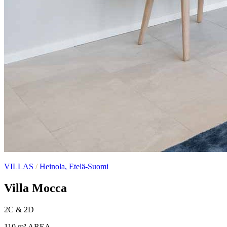
VILLAS
/
Heinola, Etelä-Suomi
Villa Mocca
2C & 2D
110 m²
AREA