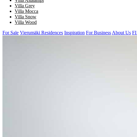
Villa Aitalampi
Villa Grey
Villa Mocca
Villa Snow
Villa Wood
For Sale
Vierumäki Residences
Inspiration
For Business
About Us
FI