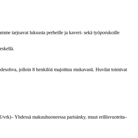
amme tarjoavat luksusta perheille ja kaveri- sekä työporukoille
eskellä.
esohva, jolloin 8 henkilöä majoittuu mukavasti. Huvilat toimivat
/vrk)– Yhdessä makuuhuoneessa parisänky, muut erillisvuoteita–