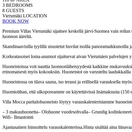
3
BEDROOMS
8
GUESTS
Vierumäki
LOCATION
BOOK NOW
Premium Villas Vierumäki sijaitsee keskellä järvi-Suomea vain reilun t
luonnon ääreltä.
Skandinaavisilla tyylillä sisustetut huvilat isoilla panoramaikkunoil
Korkeatasoiset loma-asunnot sijaitsevat aivan Vierumäen palvelujen 
Huoneistoissa voit nauttia luonnonläheisyydestä kaikkine mukavuuksi
erinomaisesti myös kokouksiin. Huoneistot on varusteltu laadukkailla G
Huoneistossa on tilava sauna, iso terassi ja erillisellä varauksella my
Huomioithan, että ulkoporeamme on käytettävissä lisämaksusta (150 euro
Villa Mocca paritalohuoneisto löytyy varauskalenteristamme huoneist
– 3 makuuhuonetta– Olohuone vuodesohvalla– Grundig kodinkoneet– A
Wifi– Ilmastointi
Ajantasainen hinnoittelu varauskalenterissa.Hinta sisältää aina liinava