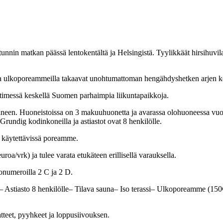
unnin matkan päässä lentokentältä ja Helsingistä. Tyylikkäät hirsihuvil
la ja ulkoporeammeilla takaavat unohtumattoman hengähdyshetken arjen k
ytimessä keskellä Suomen parhaimpia liikuntapaikkoja.
neen. Huoneistoissa on 3 makuuhuonetta ja avarassa olohuoneessa vuod
rundig kodinkoneilla ja astiastot ovat 8 henkilölle.
ös käytettävissä poreamme.
a/vrk) ja tulee varata etukäteen erillisellä varauksella.
onumeroilla 2 C ja 2 D.
stiasto 8 henkilölle– Tilava sauna– Iso terassi– Ulkoporeamme (150€
atteet, pyyhkeet ja loppusiivouksen.