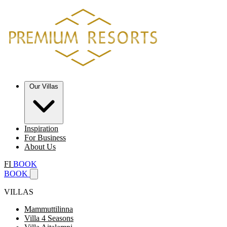
Our Villas
Inspiration
For Business
About Us
FI
BOOK
BOOK
VILLAS
Mammuttilinna
Villa 4 Seasons