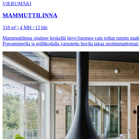
VIERUMÄKI
MAMMUTTILINNA
318 m² | 4 MH | 12 hlö
Mammuttilinna sijaitsee keskellä järvi-Suomea vain reilun tunnin matkan
Poreammeella ja grillikodalla varustettu huvila takaa unohtumattoma