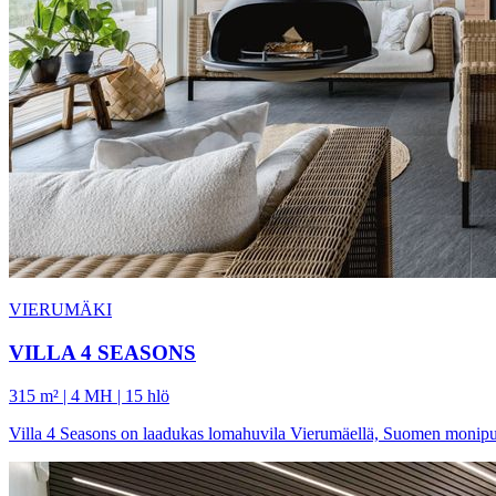
VIERUMÄKI
VILLA 4 SEASONS
315 m² | 4 MH | 15 hlö
Villa 4 Seasons on laadukas lomahuvila Vierumäellä, Suomen monipuoli