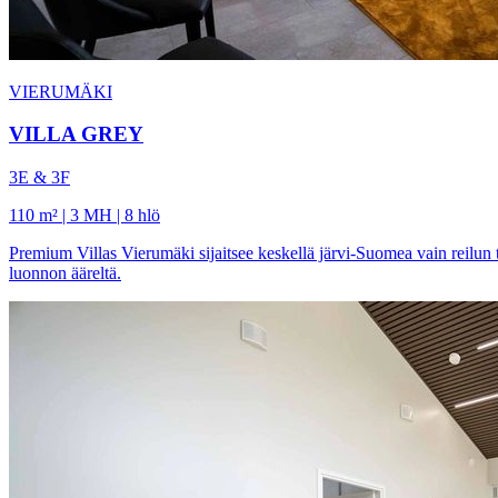
VIERUMÄKI
VILLA GREY
3E & 3F
110 m² | 3 MH | 8 hlö
Premium Villas Vierumäki sijaitsee keskellä järvi-Suomea vain reilun t
luonnon ääreltä.