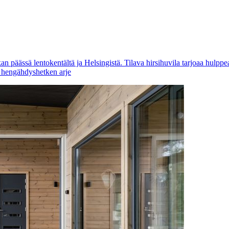
 päässä lentokentältä ja Helsingistä. Tilava hirsihuvila tarjoaa hulppeat
n hengähdyshetken arje