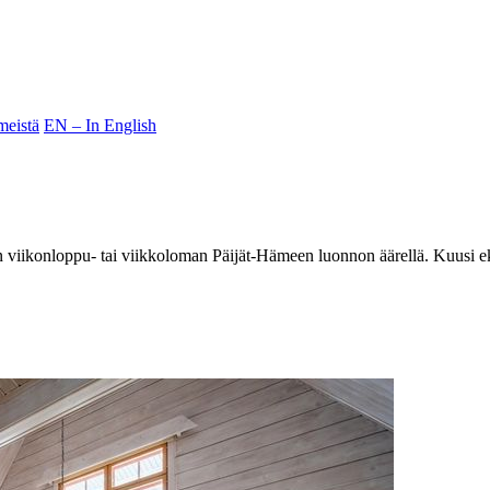
meistä
EN – In English
iikonloppu- tai viikkoloman Päijät-Hämeen luonnon äärellä. Kuusi eksklu