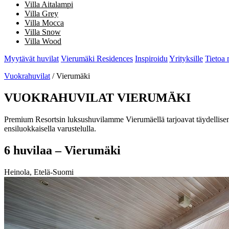
Villa Aitalampi
Villa Grey
Villa Mocca
Villa Snow
Villa Wood
Myytävät huvilat
Vierumäki Residences
Inspiroidu
Yrityksille
Tietoa 
Vuokrahuvilat
/ Vierumäki
VUOKRAHUVILAT VIERUMÄKI
Premium Resortsin luksushuvilamme Vierumäellä tarjoavat täydellisen v
ensiluokkaisella varustelulla.
6 huvilaa – Vierumäki
Heinola, Etelä-Suomi