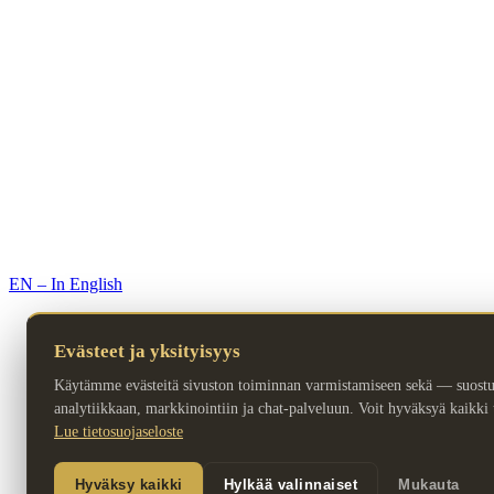
© 2026 Premium Resorts. Kaikki oikeudet pidätetään.
EN – In English
Evästeet ja yksityisyys
Käytämme evästeitä sivuston toiminnan varmistamiseen sekä — suost
analytiikkaan, markkinointiin ja chat-palveluun. Voit hyväksyä kaikki ta
Lue tietosuojaseloste
Hyväksy kaikki
Hylkää valinnaiset
Mukauta