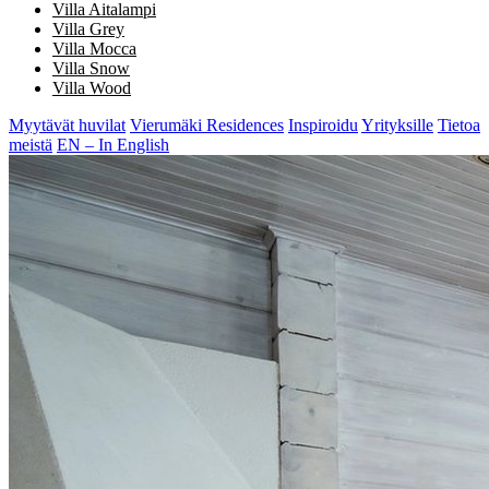
Villa Aitalampi
Villa Grey
Villa Mocca
Villa Snow
Villa Wood
Myytävät huvilat
Vierumäki Residences
Inspiroidu
Yrityksille
Tietoa
meistä
EN – In English