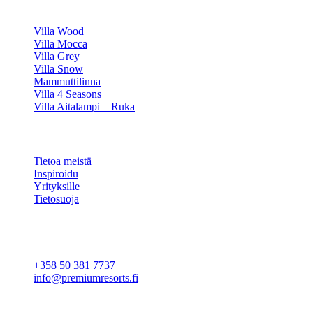
HUVILAMME
Villa Wood
Villa Mocca
Villa Grey
Villa Snow
Mammuttilinna
Villa 4 Seasons
Villa Aitalampi – Ruka
TIETOA
Tietoa meistä
Inspiroidu
Yrityksille
Tietosuoja
Evästeasetukset
YHTEYSTIEDOT
+358 50 381 7737
info@premiumresorts.fi