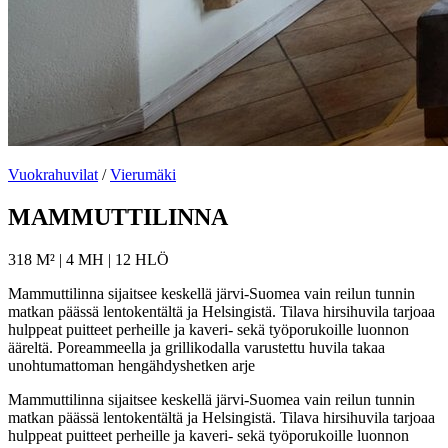
Vuokrahuvilat
/
Vierumäki
MAMMUTTILINNA
318 M² | 4 MH | 12 HLÖ
Mammuttilinna sijaitsee keskellä järvi-Suomea vain reilun tunnin
matkan päässä lentokentältä ja Helsingistä. Tilava hirsihuvila tarjoaa
hulppeat puitteet perheille ja kaveri- sekä työporukoille luonnon
ääreltä. Poreammeella ja grillikodalla varustettu huvila takaa
unohtumattoman hengähdyshetken arje
Mammuttilinna sijaitsee keskellä järvi-Suomea vain reilun tunnin
matkan päässä lentokentältä ja Helsingistä. Tilava hirsihuvila tarjoaa
hulppeat puitteet perheille ja kaveri- sekä työporukoille luonnon