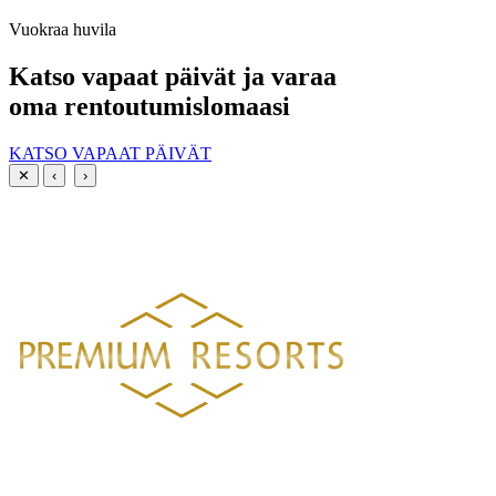
Vuokraa huvila
Katso vapaat päivät ja varaa
oma rentoutumislomaasi
KATSO VAPAAT PÄIVÄT
✕
‹
›
PREMIUM RESORTS, LÄHELLÄ KAIKKEA
HELSINGISTÄ 121 KM
HYVINKAÄLTÄ 94 KM
LAHDESTA
26 KM
TAMPEREELTA 156 KM
Luksustason huvilavuokraukset Suomen kauneimmilla sijainneilla.