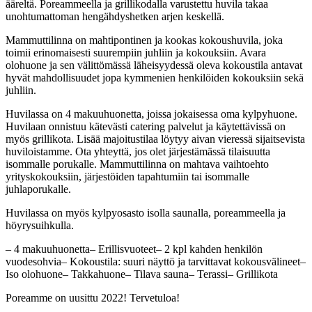
ääreltä. Poreammeella ja grillikodalla varustettu huvila takaa
unohtumattoman hengähdyshetken arjen keskellä.
Mammuttilinna on mahtipontinen ja kookas kokoushuvila, joka
toimii erinomaisesti suurempiin juhliin ja kokouksiin. Avara
olohuone ja sen välittömässä läheisyydessä oleva kokoustila antavat
hyvät mahdollisuudet jopa kymmenien henkilöiden kokouksiin sekä
juhliin.
Huvilassa on 4 makuuhuonetta, joissa jokaisessa oma kylpyhuone.
Huvilaan onnistuu kätevästi catering palvelut ja käytettävissä on
myös grillikota. Lisää majoitustilaa löytyy aivan vieressä sijaitsevista
huviloistamme. Ota yhteyttä, jos olet järjestämässä tilaisuutta
isommalle porukalle. Mammuttilinna on mahtava vaihtoehto
yrityskokouksiin, järjestöiden tapahtumiin tai isommalle
juhlaporukalle.
Huvilassa on myös kylpyosasto isolla saunalla, poreammeella ja
höyrysuihkulla.
– 4 makuuhuonetta– Erillisvuoteet– 2 kpl kahden henkilön
vuodesohvia– Kokoustila: suuri näyttö ja tarvittavat kokousvälineet–
Iso olohuone– Takkahuone– Tilava sauna– Terassi– Grillikota
Poreamme on uusittu 2022! Tervetuloa!