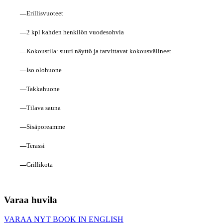
—
Erillisvuoteet
—
2 kpl kahden henkilön vuodesohvia
—
Kokoustila: suuri näyttö ja tarvittavat kokousvälineet
—
Iso olohuone
—
Takkahuone
—
Tilava sauna
—
Sisäporeamme
—
Terassi
—
Grillikota
Varaa huvila
VARAA NYT
BOOK IN ENGLISH