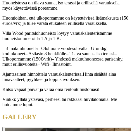
Huoneistossa on tilava sauna, iso terassi ja erillisellä varauksella
myös käytettävissä poreamme.
Huomioithan, että ulkoporeamme on käytettävissä lisämaksusta (150
euroa/vrk) ja tulee varata etukäteen erillisellä varauksella.
Villa Wood paritalohuoneisto löytyy varauskalenteristamme
huoneistonumeroilla 1 A ja 1 B.
– 3 makuuhuonetta– Olohuone vuodesohvalla– Grundig
kodinkoneet– Astiasto 8 henkilölle– Tilava sauna– Iso terassi–
Ulkoporeamme (150€/vrk)– Yhdessä makuuhuoneessa parisänky,
muut erillisvuoteita– Wifi– Ilmastointi
Ajantasainen hinnoittelu varauskalenterissa.Hinta sisältää aina
liinavaatteet, pyyhkeet ja loppusiivouksen.
Katso vapaat päivät ja varaa oma rentoutumislomasi!
Vinkki: yllätä ystäväsi, perheesi tai rakkaasi huvilalomalla. Me
hoidamme loput.
GALLERY