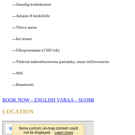
—
Grundig kodinkoneet
—
Astiasto 8 henkilölle
—
Tilava sauna
—
Iso terassi
—
Ulkoporeamme (150€/vrk)
—
Yhdessä makuuhuoneessa parisänky, muut erillisvuoteita
—
Wifi
—
Ilmastointi
BOOK NOW – ENGLISH
VARAA – SUOMI
LOCATION