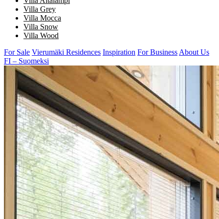
Villa Aitalampi
Villa Grey
Villa Mocca
Villa Snow
Villa Wood
For Sale
Vierumäki Residences
Inspiration
For Business
About Us
FI – Suomeksi