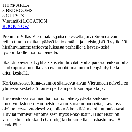
110 m²
AREA
3
BEDROOMS
8
GUESTS
Vierumäki
LOCATION
BOOK NOW
Premium Villas Vierumäki sijaitsee keskellä järvi-Suomea vain
reilun tunnin matkan päässä lentokentältä ja Helsingistä. Tyylikkäät
hirsihuvilamme tarjoavat luksusta perheille ja kaveri- sekä
työporukoille luonnon ääreltä.
Skandinaavisilla tyylillä sisustetut huvilat isoilla panoramaikkunoilla
ja ulkoporeammeilla takaavat unohtumattoman hengähdyshetken
arjen keskellä.
Korkeatasoiset loma-asunnot sijaitsevat aivan Vierumäen palvelujen
ytimessä keskellä Suomen parhaimpia liikuntapaikkoja.
Huoneistoissa voit nauttia luonnonläheisyydestä kaikkine
mukavuuksineen. Huoneistoissa on 3 makuuhuonetta ja avarassa
olohuoneessa vuodesohva, jolloin 8 henkilöä majoittuu mukavasti.
Huvilat toimivat erinomaisesti myös kokouksiin. Huoneistot on
varusteltu laadukkailla Grundig kodinkoneilla ja astiastot ovat 8
henkilölle.