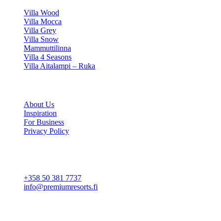
Villa Wood
Villa Mocca
Villa Grey
Villa Snow
Mammuttilinna
Villa 4 Seasons
Villa Aitalampi – Ruka
INFORMATION
About Us
Inspiration
For Business
Privacy Policy
Cookie settings
CONTACT
+358 50 381 7737
info@premiumresorts.fi