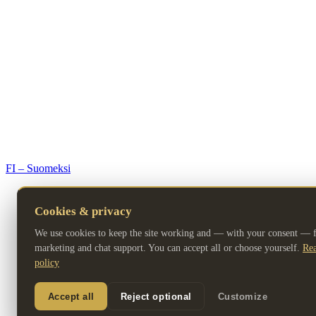
© 2026 Premium Resorts. All rights reserved.
FI – Suomeksi
Cookies & privacy
We use cookies to keep the site working and — with your consent — fo
marketing and chat support. You can accept all or choose yourself.
Rea
policy
Accept all
Reject optional
Customize