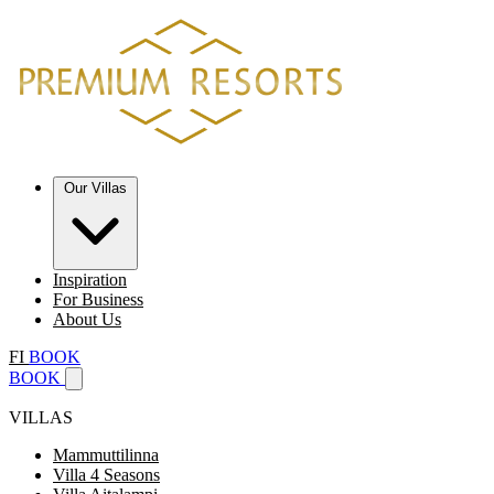
Our Villas
Inspiration
For Business
About Us
FI
BOOK
BOOK
VILLAS
Mammuttilinna
Villa 4 Seasons