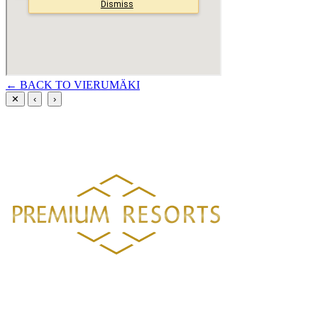
← BACK TO VIERUMÄKI
✕
‹
›
PREMIUM RESORTS, LÄHELLÄ KAIKKEA
HELSINGISTÄ 121 KM
HYVINKAÄLTÄ 94 KM
LAHDESTA
26 KM
TAMPEREELTA 156 KM
Luxury villa rentals in Finland's most beautiful locations.
VILLAS