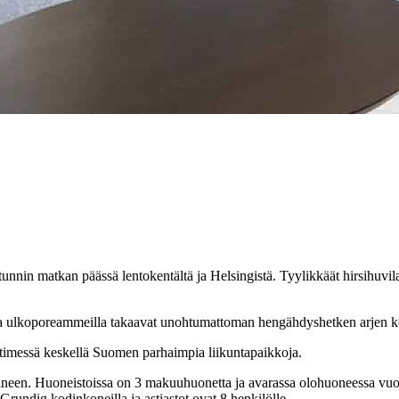
unnin matkan päässä lentokentältä ja Helsingistä. Tyylikkäät hirsihuvil
la ja ulkoporeammeilla takaavat unohtumattoman hengähdyshetken arjen k
ytimessä keskellä Suomen parhaimpia liikuntapaikkoja.
neen. Huoneistoissa on 3 makuuhuonetta ja avarassa olohuoneessa vuod
rundig kodinkoneilla ja astiastot ovat 8 henkilölle.