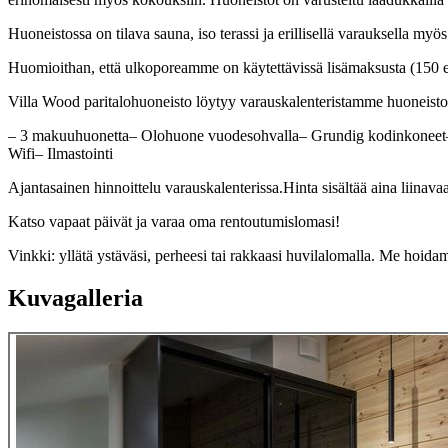
Huoneistossa on tilava sauna, iso terassi ja erillisellä varauksella my
Huomioithan, että ulkoporeamme on käytettävissä lisämaksusta (150 euro
Villa Wood paritalohuoneisto löytyy varauskalenteristamme huoneisto
– 3 makuuhuonetta– Olohuone vuodesohvalla– Grundig kodinkoneet– A
Wifi– Ilmastointi
Ajantasainen hinnoittelu varauskalenterissa.Hinta sisältää aina liinava
Katso vapaat päivät ja varaa oma rentoutumislomasi!
Vinkki: yllätä ystäväsi, perheesi tai rakkaasi huvilalomalla. Me hoida
Kuvagalleria