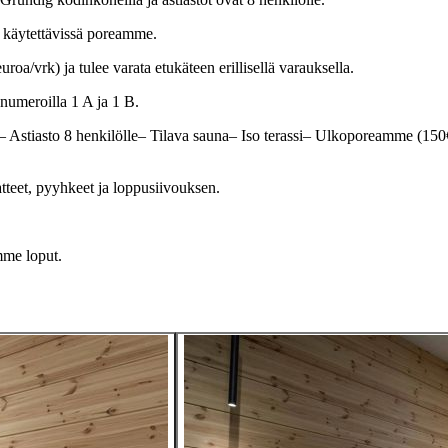
ös käytettävissä poreamme.
a/vrk) ja tulee varata etukäteen erillisellä varauksella.
numeroilla 1 A ja 1 B.
stiasto 8 henkilölle– Tilava sauna– Iso terassi– Ulkoporeamme (150€
atteet, pyyhkeet ja loppusiivouksen.
mme loput.