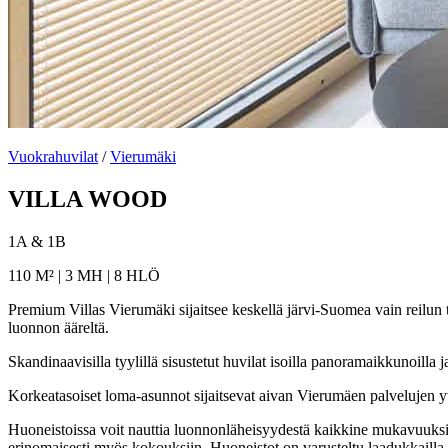
Vuokrahuvilat
/
Vierumäki
VILLA WOOD
1A & 1B
110 M² | 3 MH | 8 HLÖ
Premium Villas Vierumäki sijaitsee keskellä järvi-Suomea vain reilun t
luonnon ääreltä.
Skandinaavisilla tyylillä sisustetut huvilat isoilla panoramaikkunoil
Korkeatasoiset loma-asunnot sijaitsevat aivan Vierumäen palvelujen 
Huoneistoissa voit nauttia luonnonläheisyydestä kaikkine mukavuuksi
erinomaisesti myös kokouksiin. Huoneistot on varusteltu laadukkailla G