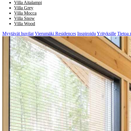
Villa Aitalampi
Villa Grey
Villa Mocca
Villa Snow
Villa Wood
Myytävät huvilat
Vierumäki Residences
Inspiroidu
Yrityksille
Tietoa 