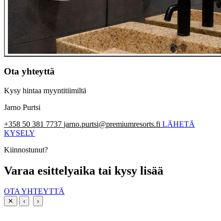
Ota yhteyttä
Kysy hintaa myyntitiimiltä
Jarno Purtsi
+358 50 381 7737
jarno.purtsi@premiumresorts.fi
LÄHETÄ
KYSELY
Kiinnostunut?
Varaa esittelyaika tai kysy lisää
OTA YHTEYTTÄ
✕
‹
›
PREMIUM RESORTS, LÄHELLÄ KAIKKEA