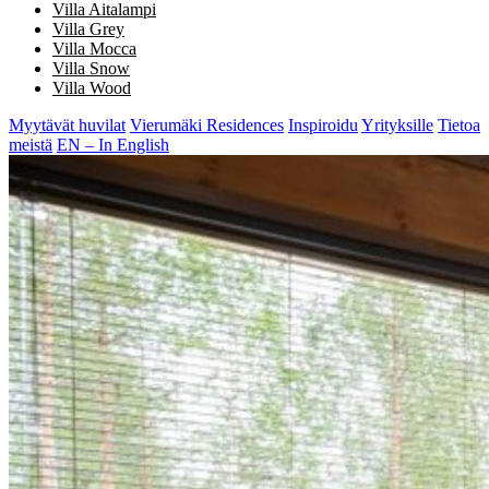
Villa Aitalampi
Villa Grey
Villa Mocca
Villa Snow
Villa Wood
Myytävät huvilat
Vierumäki Residences
Inspiroidu
Yrityksille
Tietoa
meistä
EN – In English