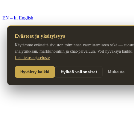
© 2026 Premium Resorts. Kaikki oikeudet pidätetään.
EN – In English
Evästeet ja yksityisyys
Käytämme evästeitä sivuston toiminnan varmistamiseen sekä — suost
analytiikkaan, markkinointiin ja chat-palveluun. Voit hyväksyä kaikki ta
Lue tietosuojaseloste
Hyväksy kaikki
Hylkää valinnaiset
Mukauta