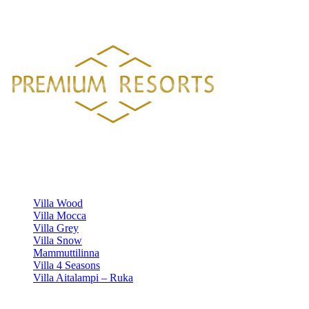
HELSINGISTÄ 121 KM
HYVINKAÄLTÄ 94 KM
LAHDESTA
26 KM
TAMPEREELTA 156 KM
Luksustason huvilavuokraukset Suomen kauneimmilla sijainneilla.
HUVILAMME
Villa Wood
Villa Mocca
Villa Grey
Villa Snow
Mammuttilinna
Villa 4 Seasons
Villa Aitalampi – Ruka
TIETOA