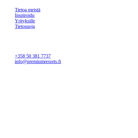
Tietoa meistä
Inspiroidu
Yrityksille
Tietosuoja
Evästeasetukset
YHTEYSTIEDOT
+358 50 381 7737
info@premiumresorts.fi