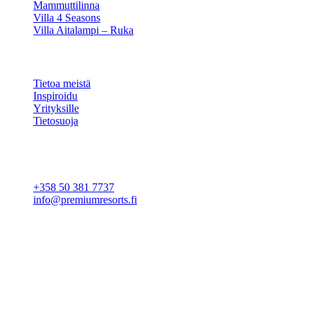
Mammuttilinna
Villa 4 Seasons
Villa Aitalampi – Ruka
TIETOA
Tietoa meistä
Inspiroidu
Yrityksille
Tietosuoja
Evästeasetukset
YHTEYSTIEDOT
+358 50 381 7737
info@premiumresorts.fi