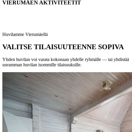
VIERUMÄEN AKTIVITEETIT
Maailmanluokan urheiluopisto ovella. Golf, tennis, kylpylä,
vaellusreitit, talvella hiihtoladut — aktiviteetteja löytyy koko
porukalle.
Huvilamme Vierumäellä
VALITSE TILAISUUTEENNE SOPIVA
Yhden huvilan voi varata kokonaan yhdelle ryhmälle — tai yhdistää
useamman huvilan isommille tilaisuuksille.