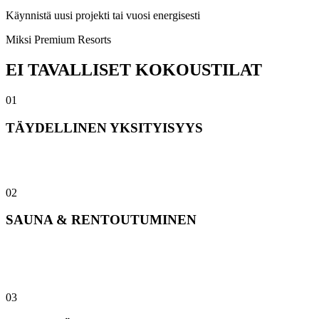
Käynnistä uusi projekti tai vuosi energisesti
Miksi Premium Resorts
EI TAVALLISET KOKOUSTILAT
01
TÄYDELLINEN YKSITYISYYS
Koko huvila on yksinomaan käytössänne — ei muita asukkaita, ei
häiriöitä. Luottamukselliset keskustelut pysyvät omana tietonanne.
02
SAUNA & RENTOUTUMINEN
Jokainen huvila tarjoaa yksityisen saunan ja porealtaan. Tiimipäivä
päättyy parhaiten saunaillan merkeissä — se on yrityskulttuurin
parasta antia.
03