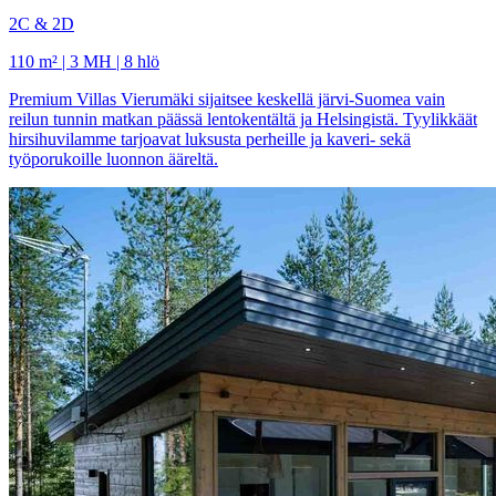
2C & 2D
110 m² | 3 MH | 8 hlö
Premium Villas Vierumäki sijaitsee keskellä järvi-Suomea vain
reilun tunnin matkan päässä lentokentältä ja Helsingistä. Tyylikkäät
hirsihuvilamme tarjoavat luksusta perheille ja kaveri- sekä
työporukoille luonnon ääreltä.