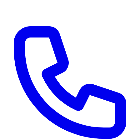
Kerro meille tilaisuutenne ja teemme teille parhaan mahdollisen
tarjouksen. Reagoimme nopeasti.