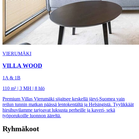
VIERUMÄKI
VILLA WOOD
1A & 1B
110 m² | 3 MH | 8 hlö
Premium Villas Vierumäki sijaitsee keskellä järvi-Suomea vain
reilun tunnin matkan päässä lentokentältä ja Helsingistä. Tyylikkäät
hirsihuvilamme tarjoavat luksusta perheille ja kaveri- sekä
työporukoille luonnon ääreltä.
Ryhmäkoot