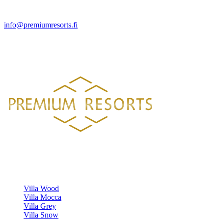
info@premiumresorts.fi
PREMIUM RESORTS, LÄHELLÄ KAIKKEA
HELSINGISTÄ 121 KM
HYVINKAÄLTÄ 94 KM
LAHDESTA
26 KM
TAMPEREELTA 156 KM
Luksustason huvilavuokraukset Suomen kauneimmilla sijainneilla.
HUVILAMME
Villa Wood
Villa Mocca
Villa Grey
Villa Snow