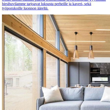
hirsihuvilamme tarjoavat luksusta perheille ja kaveri- sekä
työporukoille luonnon ääreltä.