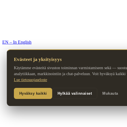
© 2026 Premium Resorts. Kaikki oikeudet pidätetään.
EN – In English
Evästeet ja yksityisyys
Käytämme evästeitä sivuston toiminnan varmistamiseen sekä — suost
analytiikkaan, markkinointiin ja chat-palveluun. Voit hyväksyä kaikki ta
Lue tietosuojaseloste
Hyväksy kaikki
Hylkää valinnaiset
Mukauta