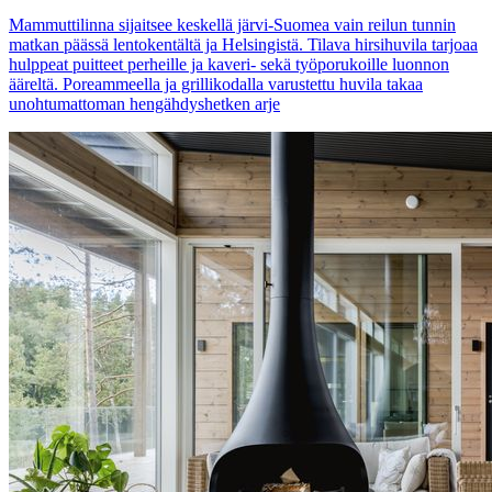
Mammuttilinna sijaitsee keskellä järvi-Suomea vain reilun tunnin
matkan päässä lentokentältä ja Helsingistä. Tilava hirsihuvila tarjoaa
hulppeat puitteet perheille ja kaveri- sekä työporukoille luonnon
ääreltä. Poreammeella ja grillikodalla varustettu huvila takaa
unohtumattoman hengähdyshetken arje