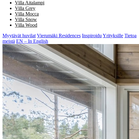
Villa Aitalampi
Villa Grey
Villa Mocca
Villa Snow
Villa Wood
Myytävät huvilat
Vierumäki Residences
Inspiroidu
Yrityksille
Tietoa
meistä
EN – In English