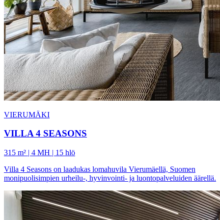
VIERUMÄKI
VILLA 4 SEASONS
315 m² | 4 MH | 15 hlö
Villa 4 Seasons on laadukas lomahuvila Vierumäellä, Suomen
monipuolisimpien urheilu-, hyvinvointi- ja luontopalveluiden äärellä.