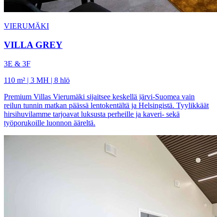
VIERUMÄKI
VILLA GREY
3E & 3F
110 m² | 3 MH | 8 hlö
Premium Villas Vierumäki sijaitsee keskellä järvi-Suomea vain
reilun tunnin matkan päässä lentokentältä ja Helsingistä. Tyylikkäät
hirsihuvilamme tarjoavat luksusta perheille ja kaveri- sekä
työporukoille luonnon ääreltä.