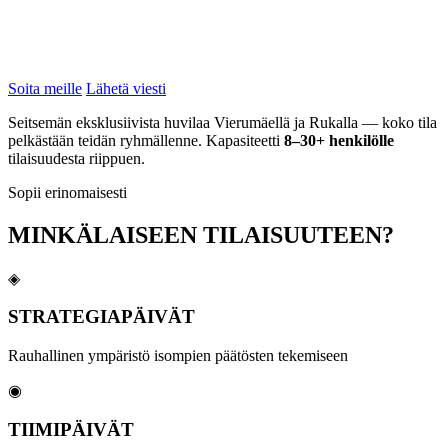
Kokoustilat ovat menneisyyttä. Premium Resortsin Vierumäki-
huvilat tarjoavat yrityksellenne yksityisyyden, luksuksen ja luonnon
— samassa paketissa. 1h 20min Helsingistä.
Soita meille
Lähetä viesti
Seitsemän eksklusiivista huvilaa Vierumäellä ja Rukalla — koko tila
pelkästään teidän ryhmällenne. Kapasiteetti
8–30+ henkilölle
tilaisuudesta riippuen.
Sopii erinomaisesti
MINKÄLAISEEN TILAISUUTEEN?
◈
STRATEGIAPÄIVÄT
Rauhallinen ympäristö isompien päätösten tekemiseen
◉
TIIMIPÄIVÄT