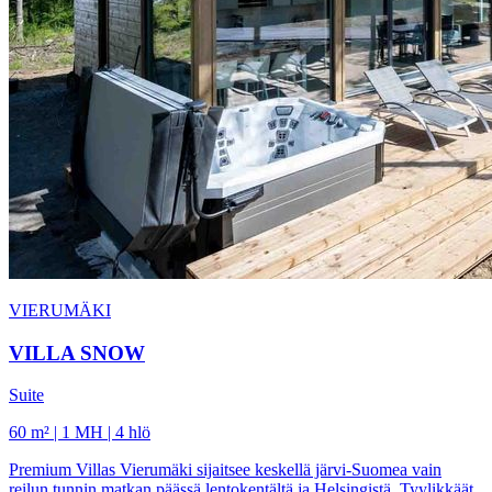
VIERUMÄKI
VILLA SNOW
Suite
60 m² | 1 MH | 4 hlö
Premium Villas Vierumäki sijaitsee keskellä järvi-Suomea vain
reilun tunnin matkan päässä lentokentältä ja Helsingistä. Tyylikkäät