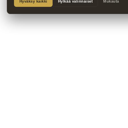
Hyväksy kaikki
Hylkää valinnaiset
Mukauta