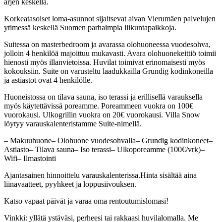
arjen keskellä.
Korkeatasoiset loma-asunnot sijaitsevat aivan Vierumäen palvelujen
ytimessä keskellä Suomen parhaimpia liikuntapaikkoja.
Suitessa on masterbedroom ja avarassa olohuoneessa vuodesohva,
jolloin 4 henkilöä majoittuu mukavasti. Avara olohuonekeittiö toimii
hienosti myös illanvietoissa. Huvilat toimivat erinomaisesti myös
kokouksiin. Suite on varusteltu laadukkailla Grundig kodinkoneilla
ja astiastot ovat 4 henkilölle.
Huoneistossa on tilava sauna, iso terassi ja erillisellä varauksella
myös käytettävissä poreamme. Poreammeen vuokra on 100€
vuorokausi. Ulkogrillin vuokra on 20€ vuorokausi. Villa Snow
löytyy varauskalenteristamme Suite-nimellä.
– Makuuhuone– Olohuone vuodesohvalla– Grundig kodinkoneet–
Astiasto– Tilava sauna– Iso terassi– Ulkoporeamme (100€/vrk)–
Wifi– Ilmastointi
Ajantasainen hinnoittelu varauskalenterissa.Hinta sisältää aina
liinavaatteet, pyyhkeet ja loppusiivouksen.
Katso vapaat päivät ja varaa oma rentoutumislomasi!
Vinkki: yllätä ystäväsi, perheesi tai rakkaasi huvilalomalla. Me