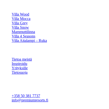
HUVILAMME
Villa Wood
Villa Mocca
Villa Grey
Villa Snow
Mammuttilinna
Villa 4 Seasons
Villa Aitalampi – Ruka
TIETOA
Tietoa meistä
Inspiroidu
Yrityksille
Tietosuoja
Evästeasetukset
YHTEYSTIEDOT
+358 50 381 7737
info@premiumresorts.fi