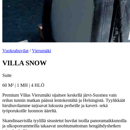
Vuokrahuvilat
/
Vierumäki
VILLA SNOW
Suite
60 M² | 1 MH | 4 HLÖ
Premium Villas Vierumäki sijaitsee keskellä järvi-Suomea vain
reilun tunnin matkan päässä lentokentältä ja Helsingistä. Tyylikkäät
hirsihuvilamme tarjoavat luksusta perheille ja kaveri- sekä
työporukoille luonnon ääreltä.
Skandinaavisilla tyylillä sisustetut huvilat isoilla panoramaikkunoilla
ja ulkoporeammeilla takaavat unohtumattoman hengähdyshetken