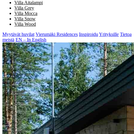
Villa Aitalampi
Villa Grey
Villa Mocca
Villa Snow
Villa Wood
Myytävät huvilat
Vierumäki Residences
Inspiroidu
Yrityksille
Tietoa
meistä
EN – In English