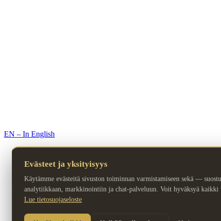
© 2026 Premium Resorts. Kaikki oikeudet pidätetään.
EN – In English
Evästeet ja yksityisyys
Käytämme evästeitä sivuston toiminnan varmistamiseen sekä — suost
analytiikkaan, markkinointiin ja chat-palveluun. Voit hyväksyä kaikki ta
Lue tietosuojaseloste