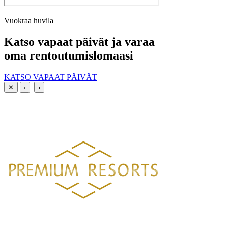
Vuokraa huvila
Katso vapaat päivät ja varaa
oma rentoutumislomaasi
KATSO VAPAAT PÄIVÄT
✕
‹
›
PREMIUM RESORTS, LÄHELLÄ KAIKKEA
HELSINGISTÄ 121 KM
HYVINKAÄLTÄ 94 KM
LAHDESTA
26 KM
TAMPEREELTA 156 KM
Luksustason huvilavuokraukset Suomen kauneimmilla sijainneilla.