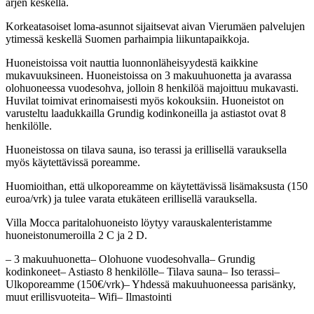
arjen keskellä.
Korkeatasoiset loma-asunnot sijaitsevat aivan Vierumäen palvelujen
ytimessä keskellä Suomen parhaimpia liikuntapaikkoja.
Huoneistoissa voit nauttia luonnonläheisyydestä kaikkine
mukavuuksineen. Huoneistoissa on 3 makuuhuonetta ja avarassa
olohuoneessa vuodesohva, jolloin 8 henkilöä majoittuu mukavasti.
Huvilat toimivat erinomaisesti myös kokouksiin. Huoneistot on
varusteltu laadukkailla Grundig kodinkoneilla ja astiastot ovat 8
henkilölle.
Huoneistossa on tilava sauna, iso terassi ja erillisellä varauksella
myös käytettävissä poreamme.
Huomioithan, että ulkoporeamme on käytettävissä lisämaksusta (150
euroa/vrk) ja tulee varata etukäteen erillisellä varauksella.
Villa Mocca paritalohuoneisto löytyy varauskalenteristamme
huoneistonumeroilla 2 C ja 2 D.
– 3 makuuhuonetta– Olohuone vuodesohvalla– Grundig
kodinkoneet– Astiasto 8 henkilölle– Tilava sauna– Iso terassi–
Ulkoporeamme (150€/vrk)– Yhdessä makuuhuoneessa parisänky,
muut erillisvuoteita– Wifi– Ilmastointi