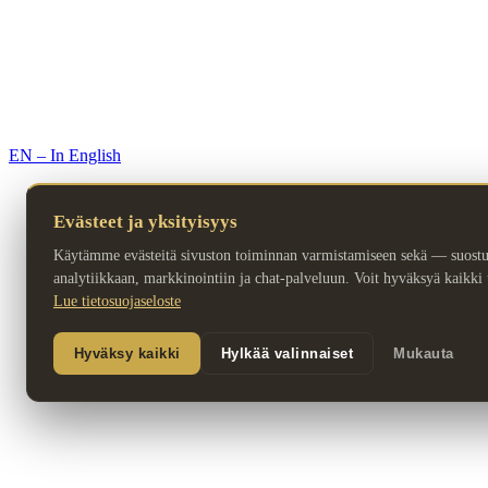
© 2026 Premium Resorts. Kaikki oikeudet pidätetään.
EN – In English
Evästeet ja yksityisyys
Käytämme evästeitä sivuston toiminnan varmistamiseen sekä — suost
analytiikkaan, markkinointiin ja chat-palveluun. Voit hyväksyä kaikki ta
Lue tietosuojaseloste
Hyväksy kaikki
Hylkää valinnaiset
Mukauta