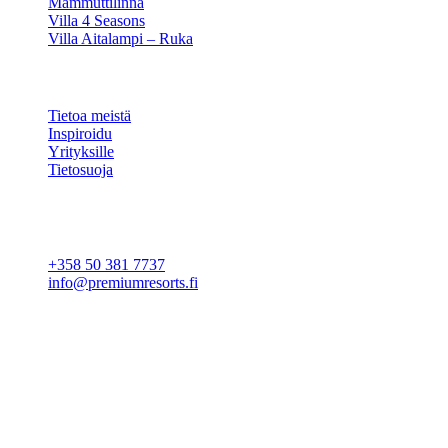
Mammuttilinna
Villa 4 Seasons
Villa Aitalampi – Ruka
TIETOA
Tietoa meistä
Inspiroidu
Yrityksille
Tietosuoja
Evästeasetukset
YHTEYSTIEDOT
+358 50 381 7737
info@premiumresorts.fi