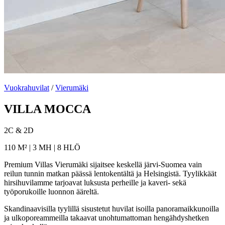
Vuokrahuvilat
/
Vierumäki
VILLA MOCCA
2C & 2D
110 M² | 3 MH | 8 HLÖ
Premium Villas Vierumäki sijaitsee keskellä järvi-Suomea vain
reilun tunnin matkan päässä lentokentältä ja Helsingistä. Tyylikkäät
hirsihuvilamme tarjoavat luksusta perheille ja kaveri- sekä
työporukoille luonnon ääreltä.
Skandinaavisilla tyylillä sisustetut huvilat isoilla panoramaikkunoilla
ja ulkoporeammeilla takaavat unohtumattoman hengähdyshetken