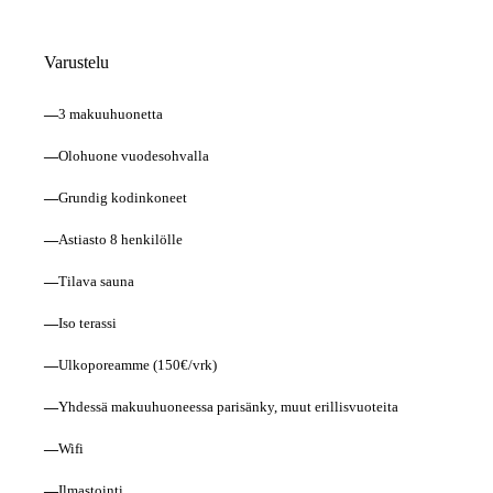
Varustelu
—
3 makuuhuonetta
—
Olohuone vuodesohvalla
—
Grundig kodinkoneet
—
Astiasto 8 henkilölle
—
Tilava sauna
—
Iso terassi
—
Ulkoporeamme (150€/vrk)
—
Yhdessä makuuhuoneessa parisänky, muut erillisvuoteita
—
Wifi
—
Ilmastointi