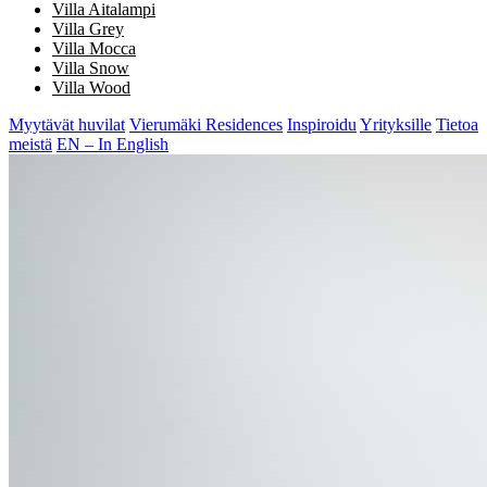
Villa Aitalampi
Villa Grey
Villa Mocca
Villa Snow
Villa Wood
Myytävät huvilat
Vierumäki Residences
Inspiroidu
Yrityksille
Tietoa
meistä
EN – In English