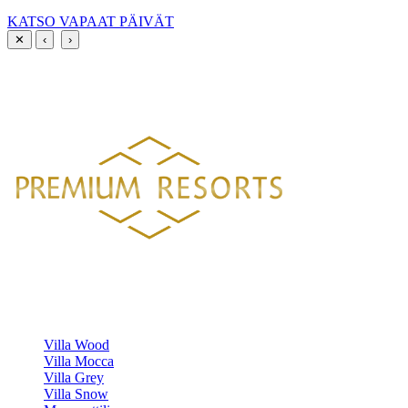
KATSO VAPAAT PÄIVÄT
✕
‹
›
PREMIUM RESORTS, LÄHELLÄ KAIKKEA
HELSINGISTÄ 121 KM
HYVINKAÄLTÄ 94 KM
LAHDESTA
26 KM
TAMPEREELTA 156 KM
Luksustason huvilavuokraukset Suomen kauneimmilla sijainneilla.
HUVILAMME
Villa Wood
Villa Mocca
Villa Grey
Villa Snow