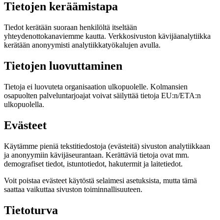
Tietojen keräämistapa
Tiedot kerätään suoraan henkilöltä itseltään
yhteydenottokanaviemme kautta. Verkkosivuston kävijäanalytiikka
kerätään anonyymisti analytiikkatyökalujen avulla.
Tietojen luovuttaminen
Tietoja ei luovuteta organisaation ulkopuolelle. Kolmansien
osapuolten palveluntarjoajat voivat säilyttää tietoja EU:n/ETA:n
ulkopuolella.
Evästeet
Käytämme pieniä tekstitiedostoja (evästeitä) sivuston analytiikkaan
ja anonyymiin kävijäseurantaan. Kerättäviä tietoja ovat mm.
demografiset tiedot, istuntotiedot, hakutermit ja laitetiedot.
Voit poistaa evästeet käytöstä selaimesi asetuksista, mutta tämä
saattaa vaikuttaa sivuston toiminnallisuuteen.
Tietoturva