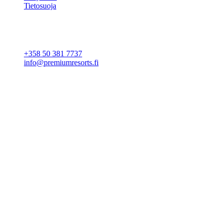
Tietosuoja
Evästeasetukset
YHTEYSTIEDOT
+358 50 381 7737
info@premiumresorts.fi