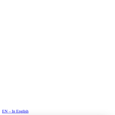
© 2026 Premium Resorts. Kaikki oikeudet pidätetään.
EN – In English