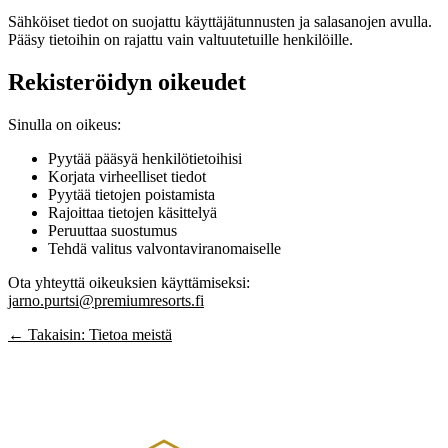
Sähköiset tiedot on suojattu käyttäjätunnusten ja salasanojen avulla.
Pääsy tietoihin on rajattu vain valtuutetuille henkilöille.
Rekisteröidyn oikeudet
Sinulla on oikeus:
Pyytää pääsyä henkilötietoihisi
Korjata virheelliset tiedot
Pyytää tietojen poistamista
Rajoittaa tietojen käsittelyä
Peruuttaa suostumus
Tehdä valitus valvontaviranomaiselle
Ota yhteyttä oikeuksien käyttämiseksi:
jarno.purtsi@premiumresorts.fi
← Takaisin: Tietoa meistä
PREMIUM RESORTS, LÄHELLÄ KAIKKEA
HELSINGISTÄ 121 KM
HYVINKAÄLTÄ 94 KM
LAHDESTA
26 KM
TAMPEREELTA 156 KM