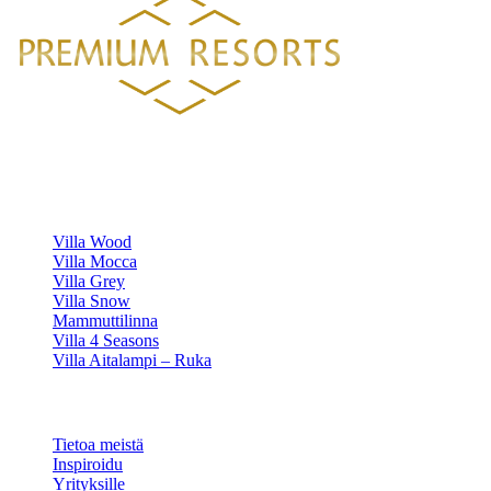
Luksustason huvilavuokraukset Suomen kauneimmilla sijainneilla.
HUVILAMME
Villa Wood
Villa Mocca
Villa Grey
Villa Snow
Mammuttilinna
Villa 4 Seasons
Villa Aitalampi – Ruka
TIETOA
Tietoa meistä
Inspiroidu
Yrityksille