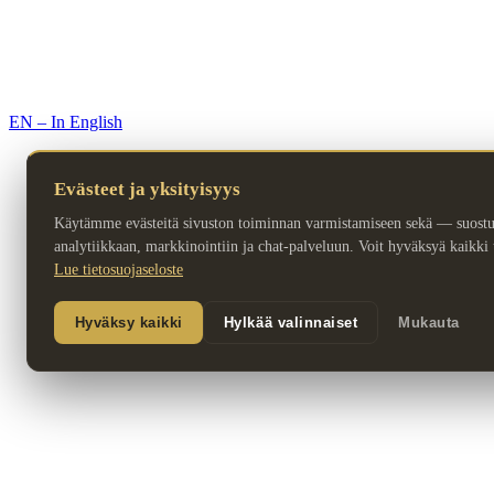
© 2026 Premium Resorts. Kaikki oikeudet pidätetään.
EN – In English
Evästeet ja yksityisyys
Käytämme evästeitä sivuston toiminnan varmistamiseen sekä — suost
analytiikkaan, markkinointiin ja chat-palveluun. Voit hyväksyä kaikki ta
Lue tietosuojaseloste
Hyväksy kaikki
Hylkää valinnaiset
Mukauta