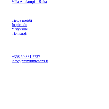
Villa Aitalampi – Ruka
TIETOA
Tietoa meistä
Inspiroidu
Yrityksille
Tietosuoja
Evästeasetukset
YHTEYSTIEDOT
+358 50 381 7737
info@premiumresorts.fi