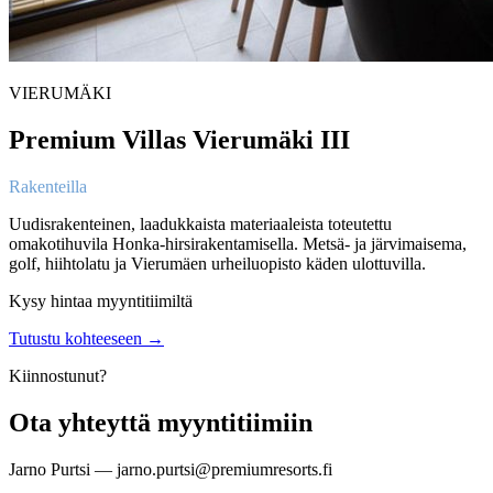
VIERUMÄKI
Premium Villas Vierumäki III
Rakenteilla
Uudisrakenteinen, laadukkaista materiaaleista toteutettu
omakotihuvila Honka-hirsirakentamisella. Metsä- ja järvimaisema,
golf, hiihtolatu ja Vierumäen urheiluopisto käden ulottuvilla.
Kysy hintaa myyntitiimiltä
Tutustu kohteeseen →
Kiinnostunut?
Ota yhteyttä myyntitiimiin
Jarno Purtsi — jarno.purtsi@premiumresorts.fi