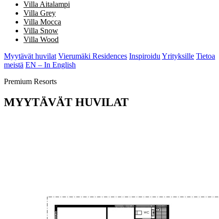
Villa Aitalampi
Villa Grey
Villa Mocca
Villa Snow
Villa Wood
Myytävät huvilat
Vierumäki Residences
Inspiroidu
Yrityksille
Tietoa
meistä
EN – In English
Premium Resorts
MYYTÄVÄT HUVILAT
Ensiluokkaisia Honkarakenne-huviloita Suomen parhaimmilla loma-
alueilla. Sijoitus omaan unelmaasi.