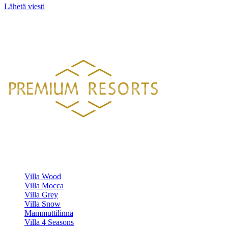
Lähetä viesti
PREMIUM RESORTS, LÄHELLÄ KAIKKEA
HELSINGISTÄ 121 KM
HYVINKAÄLTÄ 94 KM
LAHDESTA
26 KM
TAMPEREELTA 156 KM
Luksustason huvilavuokraukset Suomen kauneimmilla sijainneilla.
HUVILAMME
Villa Wood
Villa Mocca
Villa Grey
Villa Snow
Mammuttilinna
Villa 4 Seasons