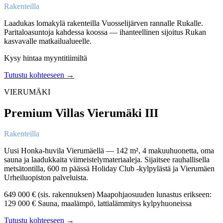
Rakenteilla
Laadukas lomakylä rakenteilla Vuosselijärven rannalle Rukalle.
Paritaloasuntoja kahdessa koossa — ihanteellinen sijoitus Rukan
kasvavalle matkailualueelle.
Kysy hintaa myyntitiimiltä
Tutustu kohteeseen →
VIERUMÄKI
Premium Villas Vierumäki III
Rakenteilla
Uusi Honka-huvila Vierumäellä — 142 m², 4 makuuhuonetta, oma
sauna ja laadukkaita viimeistelymateriaaleja. Sijaitsee rauhallisella
metsätontilla, 600 m päässä Holiday Club -kylpylästä ja Vierumäen
Urheiluopiston palveluista.
649 000 € (sis. rakennuksen) Maapohjaosuuden lunastus erikseen:
129 000 € Sauna, maalämpö, lattialämmitys kylpyhuoneissa
Tutustu kohteeseen →