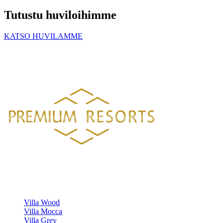
Tutustu huviloihimme
KATSO HUVILAMME
PREMIUM RESORTS, LÄHELLÄ KAIKKEA
HELSINGISTÄ 121 KM
HYVINKAÄLTÄ 94 KM
LAHDESTA
26 KM
TAMPEREELTA 156 KM
Luksustason huvilavuokraukset Suomen kauneimmilla sijainneilla.
HUVILAMME
Villa Wood
Villa Mocca
Villa Grey