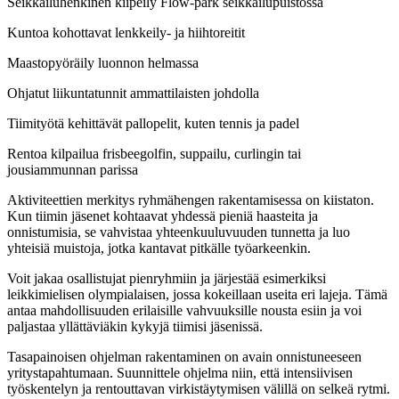
Seikkailuhenkinen kiipeily Flow-park seikkailupuistossa
Kuntoa kohottavat lenkkeily- ja hiihtoreitit
Maastopyöräily luonnon helmassa
Ohjatut liikuntatunnit ammattilaisten johdolla
Tiimityötä kehittävät pallopelit, kuten tennis ja padel
Rentoa kilpailua frisbeegolfin, suppailu, curlingin tai
jousiammunnan parissa
Aktiviteettien merkitys ryhmähengen rakentamisessa on kiistaton.
Kun tiimin jäsenet kohtaavat yhdessä pieniä haasteita ja
onnistumisia, se vahvistaa yhteenkuuluvuuden tunnetta ja luo
yhteisiä muistoja, jotka kantavat pitkälle työarkeenkin.
Voit jakaa osallistujat pienryhmiin ja järjestää esimerkiksi
leikkimielisen olympialaisen, jossa kokeillaan useita eri lajeja. Tämä
antaa mahdollisuuden erilaisille vahvuuksille nousta esiin ja voi
paljastaa yllättäviäkin kykyjä tiimisi jäsenissä.
Tasapainoisen ohjelman rakentaminen on avain onnistuneeseen
yritystapahtumaan. Suunnittele ohjelma niin, että intensiivisen
työskentelyn ja rentouttavan virkistäytymisen välillä on selkeä rytmi.