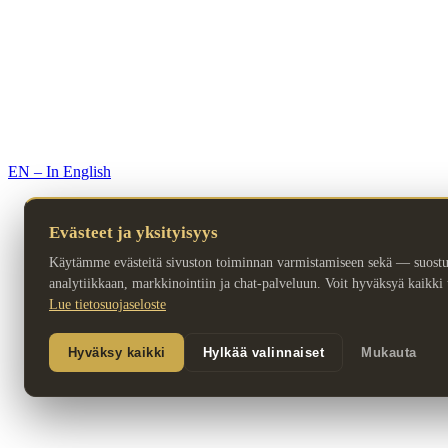
© 2026 Premium Resorts. Kaikki oikeudet pidätetään.
EN – In English
Evästeet ja yksityisyys
Käytämme evästeitä sivuston toiminnan varmistamiseen sekä — suost
analytiikkaan, markkinointiin ja chat-palveluun. Voit hyväksyä kaikki ta
Lue tietosuojaseloste
Hyväksy kaikki
Hylkää valinnaiset
Mukauta