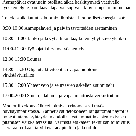
Aamupäivät ovat usein otollista aikaa keskittymistä vaativalle
työskentelylle, kun taas iltapäivät sopivat aktiivisempaan toimintaan.
Tehokas aikataulutus huomioi ihmisten luonnolliset energiatasot:
8:30-10:30 Aamupalaveri ja päivän tavoitteiden asettaminen
10:30-11:00 Tauko ja kevyttä liikuntaa, kuten lyhyt kävelylenkki
11:00-12:30 Työpajat tai ryhmätyöskentely
12:30-13:30 Lounas
13:30-15:30 Ohjatut aktiviteetit tai vapaamuotoinen
virkistäytyminen
15:30-17:00 Yhteenveto ja seuraavien askelien suunnittelu
17:00-20:00 Sauna, illallinen ja vapaamuotoista verkostoitumista
Modernit kokousvälineet toimivat erinomaisesti myös
huvilaympäristössä. Kannettavat tietokoneet, langattomat näytöt ja
nopeat internet-yhteydet mahdollistavat ammattimaisten esitysten
pitämisen vaikka terassilla. Varmista etukäteen tekniikan toimivuus
ja varaa mukaan tarvittavat adapterit ja jatkojohdot.