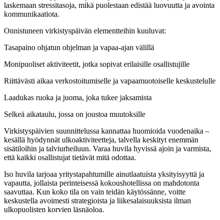
laskemaan stressitasoja, mikä puolestaan edistää luovuutta ja avointa
kommunikaatiota.
Onnistuneen virkistyspäivän elementteihin kuuluvat:
Tasapaino ohjatun ohjelman ja vapaa-ajan välillä
Monipuoliset aktiviteetit, jotka sopivat erilaisille osallistujille
Riittävästi aikaa verkostoitumiselle ja vapaamuotoiselle keskustelulle
Laadukas ruoka ja juoma, joka tukee jaksamista
Selkeä aikataulu, jossa on joustoa muutoksille
Virkistyspäivien suunnittelussa kannattaa huomioida vuodenaika –
kesällä hyödynnät ulkoaktiviteetteja, talvella keskityt enemmän
sisätiloihin ja talviurheiluun. Varaa huvila hyvissä ajoin ja varmista,
että kaikki osallistujat tietävät mitä odottaa.
Iso huvila tarjoaa yritystapahtumille ainutlaatuista yksityisyyttä ja
vapautta, jollaista perinteisessä kokoushotellissa on mahdotonta
saavuttaa. Kun koko tila on vain teidän käytössänne, voitte
keskustella avoimesti strategioista ja liikesalaisuuksista ilman
ulkopuolisten korvien läsnäoloa.