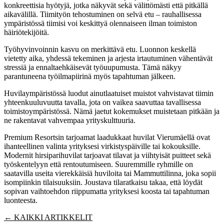
konkreettisia hyötyjä, jotka näkyvät sekä välittömästi että pitkällä
aikavälillä. Tiimityön tehostuminen on selvä etu – rauhallisessa
ympäristössä tiimisi voi keskittyä olennaiseen ilman toimiston
häiriötekijöitä.
Työhyvinvoinnin kasvu on merkittävä etu. Luonnon keskellä
vietetty aika, yhdessä tekeminen ja arjesta irtautuminen vähentävät
stressiä ja ennaltaehkäisevät työuupumusta. Tämä näkyy
parantuneena työilmapiirinä myös tapahtuman jälkeen.
Huvilaympäristössä luodut ainutlaatuiset muistot vahvistavat tiimin
yhteenkuuluvuutta tavalla, jota on vaikea saavuttaa tavallisessa
toimistoympäristössä. Nämä jaetut kokemukset muistetaan pitkään ja
ne rakentavat vahvempaa yrityskulttuuria.
Premium Resortsin tarjoamat laadukkaat huvilat Vierumäellä ovat
ihanteellinen valinta yrityksesi virkistyspäiville tai kokouksille.
Modernit hirsiparihuvilat tarjoavat tilavat ja viihtyisät puitteet sekä
työskentelyyn että rentoutumiseen. Suuremmille ryhmille on
saatavilla useita vierekkäisiä huviloita tai Mammuttilinna, joka sopii
isompiinkin tilaisuuksiin. Joustava tilaratkaisu takaa, että löydät
sopivan vaihtoehdon riippumatta yrityksesi koosta tai tapahtuman
luonteesta.
← KAIKKI ARTIKKELIT