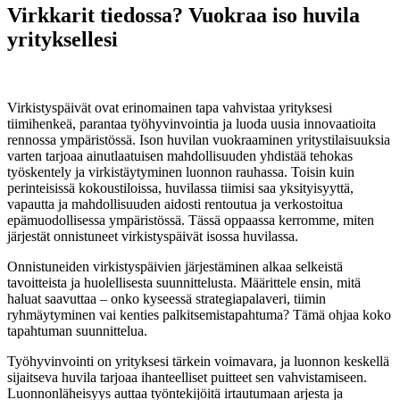
Virkkarit tiedossa? Vuokraa iso huvila
yrityksellesi
7. elokuuta 2025
Virkistyspäivät ovat erinomainen tapa vahvistaa yrityksesi
tiimihenkeä, parantaa työhyvinvointia ja luoda uusia innovaatioita
rennossa ympäristössä. Ison huvilan vuokraaminen yritystilaisuuksia
varten tarjoaa ainutlaatuisen mahdollisuuden yhdistää tehokas
työskentely ja virkistäytyminen luonnon rauhassa. Toisin kuin
perinteisissä kokoustiloissa, huvilassa tiimisi saa yksityisyyttä,
vapautta ja mahdollisuuden aidosti rentoutua ja verkostoitua
epämuodollisessa ympäristössä. Tässä oppaassa kerromme, miten
järjestät onnistuneet virkistyspäivät isossa huvilassa.
Onnistuneiden virkistyspäivien järjestäminen alkaa selkeistä
tavoitteista ja huolellisesta suunnittelusta. Määrittele ensin, mitä
haluat saavuttaa – onko kyseessä strategiapalaveri, tiimin
ryhmäytyminen vai kenties palkitsemistapahtuma? Tämä ohjaa koko
tapahtuman suunnittelua.
Työhyvinvointi on yrityksesi tärkein voimavara, ja luonnon keskellä
sijaitseva huvila tarjoaa ihanteelliset puitteet sen vahvistamiseen.
Luonnonläheisyys auttaa työntekijöitä irtautumaan arjesta ja