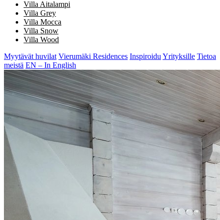
Villa Aitalampi
Villa Grey
Villa Mocca
Villa Snow
Villa Wood
Myytävät huvilat
Vierumäki Residences
Inspiroidu
Yrityksille
Tietoa
meistä
EN – In English