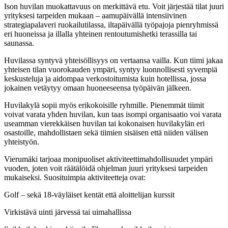
Ison huvilan muokattavuus on merkittävä etu. Voit järjestää tilat juuri
yrityksesi tarpeiden mukaan – aamupäivällä intensiivinen
strategiapalaveri ruokailutilassa, iltapäivällä työpajoja pienryhmissä
eri huoneissa ja illalla yhteinen rentoutumishetki terassilla tai
saunassa.
Huvilassa syntyvä yhteisöllisyys on vertaansa vailla. Kun tiimi jakaa
yhteisen tilan vuorokauden ympäri, syntyy luonnollisesti syvempiä
keskusteluja ja aidompaa verkostoitumista kuin hotellissa, jossa
jokainen vetäytyy omaan huoneeseensa työpäivän jälkeen.
Huvilakylä sopii myös erikokoisille ryhmille. Pienemmät tiimit
voivat varata yhden huvilan, kun taas isompi organisaatio voi varata
useamman vierekkäisen huvilan tai kokonaisen huvilakylän eri
osastoille, mahdollistaen sekä tiimien sisäisen että niiden välisen
yhteistyön.
Vierumäki tarjoaa monipuoliset aktiviteettimahdollisuudet ympäri
vuoden, joten voit räätälöidä ohjelman juuri yrityksesi tarpeiden
mukaiseksi. Suosituimpia aktiviteetteja ovat:
Golf – sekä 18-väyläiset kentät että aloittelijan kurssit
Virkistävä uinti järvessä tai uimahallissa