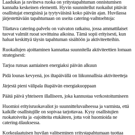
Laadukas ja ravitseva ruoka on yritystapahtuman onnistumisen
kannalta keskeinen elementti. Hyvin suunnitellut ruokailut pitävät
osallistujat energisinä ja tyytyväisinä koko päivän ajan. Huvilassa
järjestettävään tapahtumaan on useita catering-vaihtoehtoja:
Tilattava catering-palvelu on vaivaton ratkaisu, jossa ammattilaiset
tuovat valmiit ruoat sovittuina aikoina. Tämä sopii erityisesti, kun
haluat keskittyä täysin tapahtuman sisältöön ja aktiviteetteihin.
Ruokailujen ajoittaminen kannattaa suunnitella aktiviteettien lomaan
strategisesti:
Tarjoa runsas aamiainen energiaksi päivän alkuun
Pidä lounas kevyenä, jos iltapäivällä on liikunnallisia aktiviteetteja
Järjestä pieni välipala iltapäivän energiakuoppaan
Päätä päivä yhteiseen illalliseen, joka kannustaa verkostoitumiseen
Huomioi erityisruokavaliot jo suunnitteluvaiheessa ja varmista, että
kaikille osallistujille on sopivaa tarjottavaa. Kysy osallistujien
ruokatoiveita ja -rajoitteita etukäteen, jotta voit huomioida ne
catering-tilauksessa.
Korkealaatuisen huvilan valitseminen yritystapahtumaan tuottaa