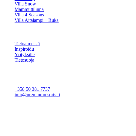
Villa Snow
Mammuttilinna
Villa 4 Seasons
Villa Aitalampi – Ruka
TIETOA
Tietoa meistä
Inspiroidu
Yrityksille
Tietosuoja
Evästeasetukset
YHTEYSTIEDOT
+358 50 381 7737
info@premiumresorts.fi