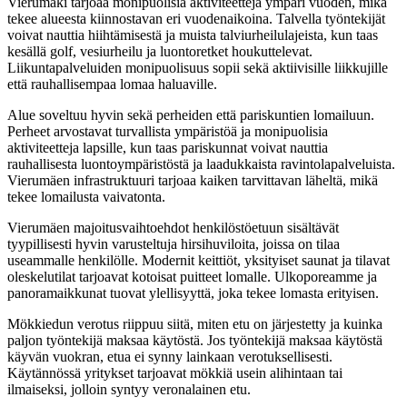
Vierumäki tarjoaa monipuolisia aktiviteetteja ympäri vuoden, mikä
tekee alueesta kiinnostavan eri vuodenaikoina. Talvella työntekijät
voivat nauttia hiihtämisestä ja muista talviurheilulajeista, kun taas
kesällä golf, vesiurheilu ja luontoretket houkuttelevat.
Liikuntapalveluiden monipuolisuus sopii sekä aktiivisille liikkujille
että rauhallisempaa lomaa haluaville.
Alue soveltuu hyvin sekä perheiden että pariskuntien lomailuun.
Perheet arvostavat turvallista ympäristöä ja monipuolisia
aktiviteetteja lapsille, kun taas pariskunnat voivat nauttia
rauhallisesta luontoympäristöstä ja laadukkaista ravintolapalveluista.
Vierumäen infrastruktuuri tarjoaa kaiken tarvittavan läheltä, mikä
tekee lomailusta vaivatonta.
Vierumäen majoitusvaihtoehdot henkilöstöetuun sisältävät
tyypillisesti hyvin varusteltuja hirsihuviloita, joissa on tilaa
useammalle henkilölle. Modernit keittiöt, yksityiset saunat ja tilavat
oleskelutilat tarjoavat kotoisat puitteet lomalle. Ulkoporeamme ja
panoramaikkunat tuovat ylellisyyttä, joka tekee lomasta erityisen.
Mökkiedun verotus riippuu siitä, miten etu on järjestetty ja kuinka
paljon työntekijä maksaa käytöstä. Jos työntekijä maksaa käytöstä
käyvän vuokran, etua ei synny lainkaan verotuksellisesti.
Käytännössä yritykset tarjoavat mökkiä usein alihintaan tai
ilmaiseksi, jolloin syntyy veronalainen etu.