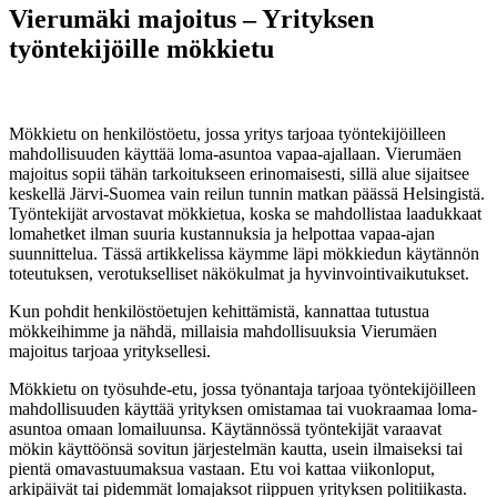
Vierumäki majoitus – Yrityksen
työntekijöille mökkietu
19. marraskuuta 2025
Mökkietu on henkilöstöetu, jossa yritys tarjoaa työntekijöilleen
mahdollisuuden käyttää loma-asuntoa vapaa-ajallaan. Vierumäen
majoitus sopii tähän tarkoitukseen erinomaisesti, sillä alue sijaitsee
keskellä Järvi-Suomea vain reilun tunnin matkan päässä Helsingistä.
Työntekijät arvostavat mökkietua, koska se mahdollistaa laadukkaat
lomahetket ilman suuria kustannuksia ja helpottaa vapaa-ajan
suunnittelua. Tässä artikkelissa käymme läpi mökkiedun käytännön
toteutuksen, verotukselliset näkökulmat ja hyvinvointivaikutukset.
Kun pohdit henkilöstöetujen kehittämistä, kannattaa tutustua
mökkeihimme ja nähdä, millaisia mahdollisuuksia Vierumäen
majoitus tarjoaa yrityksellesi.
Mökkietu on työsuhde-etu, jossa työnantaja tarjoaa työntekijöilleen
mahdollisuuden käyttää yrityksen omistamaa tai vuokraamaa loma-
asuntoa omaan lomailuunsa. Käytännössä työntekijät varaavat
mökin käyttöönsä sovitun järjestelmän kautta, usein ilmaiseksi tai
pientä omavastuumaksua vastaan. Etu voi kattaa viikonloput,
arkipäivät tai pidemmät lomajaksot riippuen yrityksen politiikasta.