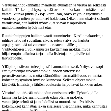
Varaussäännöt kannattaa määritellä etukäteen ja viestiä ne selkeästi
kaikille. Tärkeimpiä kysymyksiä ovat: kuinka kauan etukäteen voi
varata, kuinka pitkiä jaksoja kerrallaan, onko käytölle rajoituksia
vuodessa ja miten peruutukset hoidetaan. Oikeudenmukaiset säännöt
varmistavat, että kaikki työntekijät saavat tasapuolisen
mahdollisuuden hyödyntää etua.
Ruuhkahuippujen hallinta vaatii suunnittelua. Kesälomakaudet ja
juhlapyhät ovat suosittuja aikoja, joten yritys voi harkita
arpajärjestelmää tai vuorotteluperiaatetta näille ajoille.
Vaihtoehtoisesti voi kannustaa käyttämään mökkiä myös
hiljaisempina aikoina tarjoamalla lisäetuja arkipäiville tai
talvikaudelle.
Ylläpito ja siivous tulee järjestää ammattimaisesti. Yritys voi sopia,
että työntekijät siivoavat mökin lähdön yhteydessä
perussiivoustasolla, mutta säännöllinen ammattisiivous varmistaa
kohteen pysymisen hyvässä kunnossa. Selkeät ohjeet mökin
käytöstä, laitteista ja lähtösiivouksesta helpottavat kaikkien arkea.
Viestintä on tärkeää mökkiedun onnistumiselle. Työntekijöille
kannattaa kertoa säännöllisesti edun olemassaolosta,
varausjärjestelmästä ja mahdollisista muutoksista. Positiiviset
kokemukset kannattaa jakaa sisäisessä viestinnässä, mikä kannustaa
muitakin hyödyntämään etua.