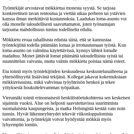
Työntekijät arvostavat mökkietua monesta syystä. Se tarjoaa
konkreettisen tavan rentoutua ja viettää aikaa perheen tai ystävien
kanssa ilman merkittäviä kustannuksia. Laadukas loma-asunto voi
olla monelle taloudellisesti saavuttamaton, joten työnantajan
tarjoama mahdollisuus tuntuu todelliselta edulta.
Mökkietu eroaa rahallisista eduista siinä, että se kannustaa
työntekijöitä todella pitämään lomaa ja irrottautumaan työstä. Kun
loma-asunto on valmiina käytettävissä, kynnys lähteä lomalle
madaltuu. Monet jättävät lomat pitämättä taloudellisista syistä tai
suunnittelun vaivasta, mutta valmis mökkietu poistaa nämä esteet.
Etu toimii myös työntekijöiden keskuudessa keskustelunaiheena ja
yhteisöllisyyttä lisäävänä tekijänä. Kollegat jakavat kokemuksiaan
mökkireissuista, mikä vahvistaa työyhteisön henkeä ja tekee
yrityksestä houkuttelevamman työpaikan.
Vierumäki toimii erinomaisesti henkilöstöetukohteena sen keskeisen
sijainnin vuoksi. Alue on helposti saavutettavissa suurimmista
suomalaisista kaupungeista, ja matka Helsingistä kestää vain noin
tunnin. Hyvät liikenneyhteydet tekevät viikonloppulomista
vaivattomia, ja työntekijät voivat hyödyntää mökkiä myös
lyhyempiin lomiin.