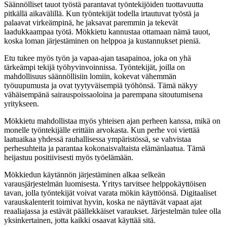
Säännölliset tauot työstä parantavat työntekijöiden tuottavuutta
pitkällä aikavälillä. Kun työntekijät todella irtautuvat työstä ja
palaavat virkeämpinä, he jaksavat paremmin ja tekevät
laadukkaampaa työtä. Mökkietu kannustaa ottamaan nämä tauot,
koska loman järjestäminen on helppoa ja kustannukset pieniä.
Etu tukee myös työn ja vapaa-ajan tasapainoa, joka on yhä
tärkeämpi tekijä työhyvinvoinnissa. Työntekijät, joilla on
mahdollisuus säännöllisiin lomiin, kokevat vähemmän
työuupumusta ja ovat tyytyväisempiä työhönsä. Tämä näkyy
vähäisempänä sairauspoissaoloina ja parempana sitoutumisena
yritykseen.
Mökkietu mahdollistaa myös yhteisen ajan perheen kanssa, mikä on
monelle työntekijälle erittäin arvokasta. Kun perhe voi viettää
laatuaikaa yhdessä rauhallisessa ympäristössä, se vahvistaa
perhesuhteita ja parantaa kokonaisvaltaista elämänlaatua. Tämä
heijastuu positiivisesti myös työelämään.
Mökkiedun käytännön järjestäminen alkaa selkeän
varausjärjestelmän luomisesta. Yritys tarvitsee helppokäyttöisen
tavan, jolla työntekijät voivat varata mökin käyttöönsä. Digitaaliset
varauskalenterit toimivat hyvin, koska ne näyttävät vapaat ajat
reaaliajassa ja estävät päällekkäiset varaukset. Järjestelmän tulee olla
yksinkertainen, jotta kaikki osaavat käyttää sitä.