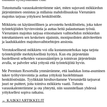
Tutustumalla varauskalenteriimme näet, miten sujuvasti mökkiedun
järjestäminen onnistuu ja millaisia mahdollisuuksia Vierumäen
majoitus tarjoaa yrityksesi henkilöstölle.
Mökkietu on käytännöllinen ja arvostettu henkilöstöetu, joka tukee
työntekijöiden hyvinvointia ja auttaa heitä palautumaan työstä.
Vierumäen majoitus tarjoaa erinomaisen vaihtoehdon mökkiedun
toteuttamiseen sen keskeisen sijainnin, monipuolisten aktiviteettien
ja laadukkaiden majoitusvaihtoehtojen ansiosta.
Verotuksellisesti mökkietu voi olla kustannustehokas tapa tarjota
työntekijöille merkityksellistä hyötyä. Kun etu järjestetään
huolellisesti selkeiden varaussääntöjen ja toimivan järjestelmän
avulla, se palvelee sekä yritystä että työntekijöitä hyvin.
Me Premium Resortsilla ymmärrämme, että laadukas loma-asuminen
tukee työhyvinvointia ja auttaa yrityksiä huolehtimaan
henkilöstöstään. Tyylikkäät hirsihuvilamme Vierumäellä tarjoavat
juuri ne puitteet, joita toimiva mökkietu vaatii. Tutustu
varauskalenteriimme ja ota yhteyttä, niin suunnitellaan yhdessä
yrityksellesi sopiva ratkaisu.
← KAIKKI ARTIKKELIT