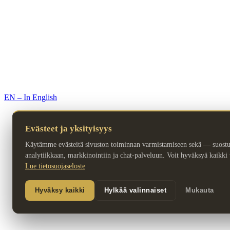
© 2026 Premium Resorts. Kaikki oikeudet pidätetään.
EN – In English
Evästeet ja yksityisyys
Käytämme evästeitä sivuston toiminnan varmistamiseen sekä — suost
analytiikkaan, markkinointiin ja chat-palveluun. Voit hyväksyä kaikki ta
Lue tietosuojaseloste
Hyväksy kaikki
Hylkää valinnaiset
Mukauta