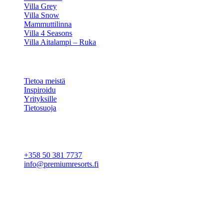
Villa Grey
Villa Snow
Mammuttilinna
Villa 4 Seasons
Villa Aitalampi – Ruka
TIETOA
Tietoa meistä
Inspiroidu
Yrityksille
Tietosuoja
Evästeasetukset
YHTEYSTIEDOT
+358 50 381 7737
info@premiumresorts.fi