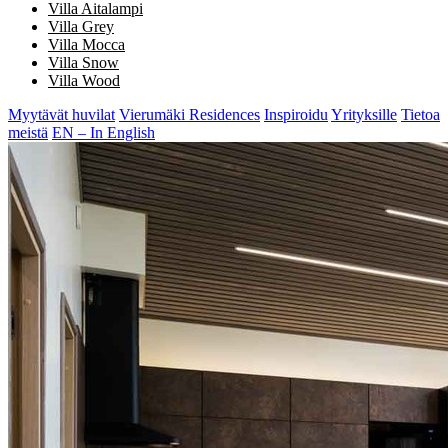
Villa Aitalampi
Villa Grey
Villa Mocca
Villa Snow
Villa Wood
Myytävät huvilat
Vierumäki Residences
Inspiroidu
Yrityksille
Tietoa
meistä
EN – In English