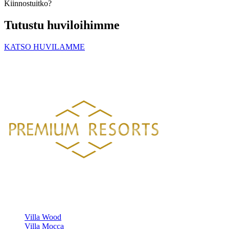
Kiinnostuitko?
Tutustu huviloihimme
KATSO HUVILAMME
PREMIUM RESORTS, LÄHELLÄ KAIKKEA
HELSINGISTÄ 121 KM
HYVINKAÄLTÄ 94 KM
LAHDESTA
26 KM
TAMPEREELTA 156 KM
Luksustason huvilavuokraukset Suomen kauneimmilla sijainneilla.
HUVILAMME
Villa Wood
Villa Mocca