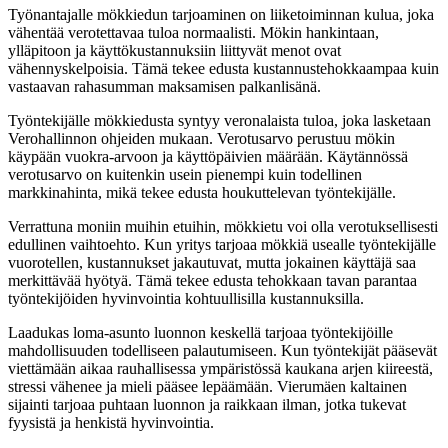
Työnantajalle mökkiedun tarjoaminen on liiketoiminnan kulua, joka
vähentää verotettavaa tuloa normaalisti. Mökin hankintaan,
ylläpitoon ja käyttökustannuksiin liittyvät menot ovat
vähennyskelpoisia. Tämä tekee edusta kustannustehokkaampaa kuin
vastaavan rahasumman maksamisen palkanlisänä.
Työntekijälle mökkiedusta syntyy veronalaista tuloa, joka lasketaan
Verohallinnon ohjeiden mukaan. Verotusarvo perustuu mökin
käypään vuokra-arvoon ja käyttöpäivien määrään. Käytännössä
verotusarvo on kuitenkin usein pienempi kuin todellinen
markkinahinta, mikä tekee edusta houkuttelevan työntekijälle.
Verrattuna moniin muihin etuihin, mökkietu voi olla verotuksellisesti
edullinen vaihtoehto. Kun yritys tarjoaa mökkiä usealle työntekijälle
vuorotellen, kustannukset jakautuvat, mutta jokainen käyttäjä saa
merkittävää hyötyä. Tämä tekee edusta tehokkaan tavan parantaa
työntekijöiden hyvinvointia kohtuullisilla kustannuksilla.
Laadukas loma-asunto luonnon keskellä tarjoaa työntekijöille
mahdollisuuden todelliseen palautumiseen. Kun työntekijät pääsevät
viettämään aikaa rauhallisessa ympäristössä kaukana arjen kiireestä,
stressi vähenee ja mieli pääsee lepäämään. Vierumäen kaltainen
sijainti tarjoaa puhtaan luonnon ja raikkaan ilman, jotka tukevat
fyysistä ja henkistä hyvinvointia.