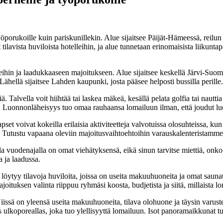
yöporukoille kuin pariskunillekin. Alue sijaitsee Päijät-Hämeessä, reilun
 tilavista huviloista hotelleihin, ja alue tunnetaan erinomaisista liikunt
ihin ja laadukkaaseen majoitukseen. Alue sijaitsee keskellä Järvi-Suom
Lähellä sijaitsee Lahden kaupunki, josta pääsee helposti bussilla perille.
alvella voit hiihtää tai laskea mäkeä, kesällä pelata golfia tai nauttia 
ita. Luonnonläheisyys tuo omaa rauhaansa lomailuun ilman, että joudut
et voivat kokeilla erilaisia aktiviteetteja valvotuissa olosuhteissa, kun
. Tutustu vapaana oleviin majoitusvaihtoehtoihin varauskalenteristamme j
a vuodenajalla on omat viehätyksensä, eikä sinun tarvitse miettiä, onk
a ja laadussa.
a löytyy tilavoja huviloita, joissa on useita makuuhuoneita ja omat sauna
joituksen valinta riippuu ryhmäsi koosta, budjetista ja siitä, millaista l
iissä on yleensä useita makuuhuoneita, tilava olohuone ja täysin varuste
ulkoporeallas, joka tuo ylellisyyttä lomailuun. Isot panoramaikkunat tu