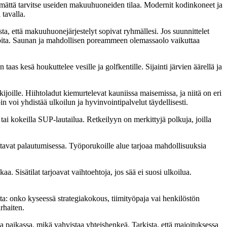
ämättä tarvitse useiden makuuhuoneiden tilaa. Modernit kodinkoneet ja
 tavalla.
a, että makuuhuonejärjestelyt sopivat ryhmällesi. Jos suunnittelet
erioita. Saunan ja mahdollisen poreammeen olemassaolo vaikuttaa
 taas kesä houkuttelee vesille ja golfkentille. Sijainti järvien äärellä ja
skijoille. Hiihtoladut kiemurtelevat kauniissa maisemissa, ja niitä on eri
oin voi yhdistää ulkoilun ja hyvinvointipalvelut täydellisesti.
a tai kokeilla SUP-lautailua. Retkeilyyn on merkittyjä polkuja, joilla
ttavat palautumisessa. Työporukoille alue tarjoaa mahdollisuuksia
a. Sisätilat tarjoavat vaihtoehtoja, jos sää ei suosi ulkoilua.
tta: onko kyseessä strategiakokous, tiimityöpaja vai henkilöstön
rhaiten.
a paikassa, mikä vahvistaa yhteishenkeä. Tarkista, että majoituksessa