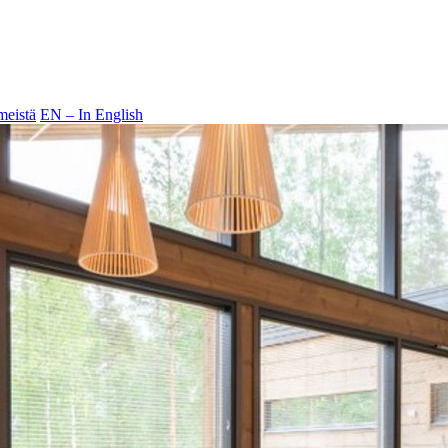
meistä
EN – In English