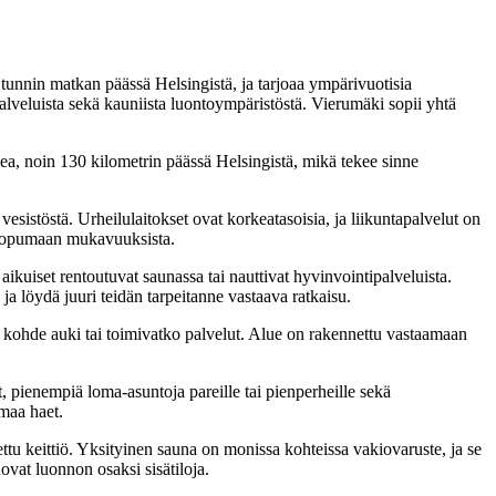
 tunnin matkan päässä Helsingistä, ja tarjoaa ympärivuotisia
apalveluista sekä kauniista luontoympäristöstä. Vierumäki sopii yhtä
ea, noin 130 kilometrin päässä Helsingistä, mikä tekee sinne
vesistöstä. Urheilulaitokset ovat korkeatasoisia, ja liikuntapalvelut on
 luopumaan mukavuuksista.
 aikuiset rentoutuvat saunassa tai nauttivat hyvinvointipalveluista.
a löydä juuri teidän tarpeitanne vastaava ratkaisu.
o kohde auki tai toimivatko palvelut. Alue on rakennettu vastaamaan
t, pienempiä loma-asuntoja pareille tai pienperheille sekä
omaa haet.
ttu keittiö. Yksityinen sauna on monissa kohteissa vakiovaruste, ja se
ovat luonnon osaksi sisätiloja.