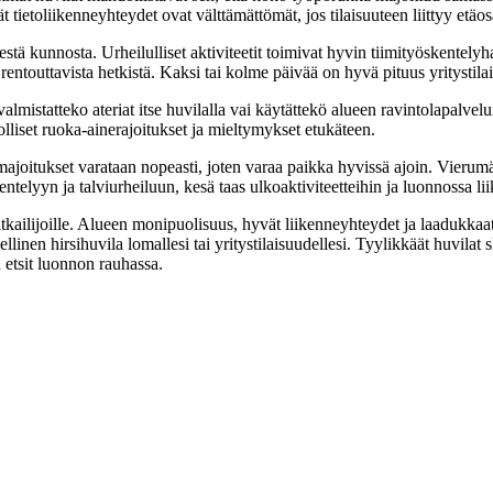
ietoliikenneyhteydet ovat välttämättömät, jos tilaisuuteen liittyy etäosa
stä kunnosta. Urheilulliset aktiviteetit toimivat hyvin tiimityöskentelyh
a rentouttavista hetkistä. Kaksi tai kolme päivää on hyvä pituus yritystila
valmistatteko ateriat itse huvilalla vai käytättekö alueen ravintolapalvelu
lliset ruoka-ainerajoitukset ja mieltymykset etukäteen.
ajoitukset varataan nopeasti, joten varaa paikka hyvissä ajoin. Vierumä
entelyyn ja talviurheiluun, kesä taas ulkoaktiviteetteihin ja luonnossa l
ailijoille. Alueen monipuolisuus, hyvät liikenneyhteydet ja laadukkaat
nen hirsihuvila lomallesi tai yritystilaisuudellesi. Tyylikkäät huvilat sk
 etsit luonnon rauhassa.