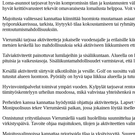
Loma-asunnot tarjoavat hyvän kompromissin tilan ja kustannusten väli
hyvät keittiövarusteet tekevät omavaraisesta lomailusta helppoa. Voit va
Majoitusta valitessasi kannattaa kiinnittää huomiota muutamaan asiaan
työporukkareissua, tarkista, löytyykö tilaa kokoustamiseen tai ryhmät
rentoutumismahdollisuuksiin.
Vierumäki tarjoaa aktiviteetteja jokaiselle vuodenajalle ja erilaisille ki
metsien keskellä luo mahdollisuuksia sekä aktiiviseen liikkumiseen et
Talviaktiviteetit painottuvat lumilajeihin ja sisäliikuntaan. Alueella on 
pituisia ja vaikeustasoja. Sisäliikuntamahdollisuudet varmistavat, että li
Kesällä aktiviteetit siirtyvät ulkotiloihin ja vesille. Golf on suosittu 
tutustut alueen luontoon. Pyöräily on hyvä tapa liikkua alueella ja tu
Hyvinvointipalvelut toimivat ympäri vuoden. Kylpylät tarjoavat rentou
tiimityöskentelyyn urheilun muodossa, mikä vahvistaa yhteishenkeä r
Perheiden kanssa kannattaa hyödyntää ohjattuja aktiviteetteja. Lapset voi
Monipuolisuus tekee Vierumäestä paikan, jossa jokainen löytää itselle
Onnistunut yritystilaisuus Vierumäellä vaatii huolellista suunnittelua 
virkistyspäivä. Tavoite ohjaa majoituksen, tilojen ja aktiviteettien va
Majoitusvalinnoissa kannattaa priorisoida tilaa ja yksityisyyttä. Suur