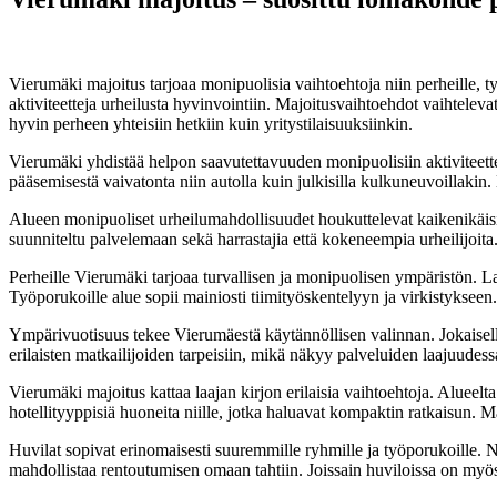
1. joulukuuta 2025
Vierumäki majoitus tarjoaa monipuolisia vaihtoehtoja niin perheille, t
aktiviteetteja urheilusta hyvinvointiin. Majoitusvaihtoehdot vaihtelevat
hyvin perheen yhteisiin hetkiin kuin yritystilaisuuksiinkin.
Vierumäki yhdistää helpon saavutettavuuden monipuolisiin aktiviteette
pääsemisestä vaivatonta niin autolla kuin julkisilla kulkuneuvoillakin. 
Alueen monipuoliset urheilumahdollisuudet houkuttelevat kaikenikäisiä. T
suunniteltu palvelemaan sekä harrastajia että kokeneempia urheilijo
Perheille Vierumäki tarjoaa turvallisen ja monipuolisen ympäristön. Laps
Työporukoille alue sopii mainiosti tiimityöskentelyyn ja virkistykseen
Ympärivuotisuus tekee Vierumäestä käytännöllisen valinnan. Jokaisell
erilaisten matkailijoiden tarpeisiin, mikä näkyy palveluiden laajuudess
Vierumäki majoitus kattaa laajan kirjon erilaisia vaihtoehtoja. Alueelt
hotellityyppisiä huoneita niille, jotka haluavat kompaktin ratkaisun. Ma
Huvilat sopivat erinomaisesti suuremmille ryhmille ja työporukoille. N
mahdollistaa rentoutumisen omaan tahtiin. Joissain huviloissa on myös 