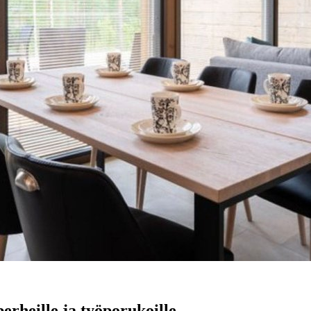
erheille ja työporukoille