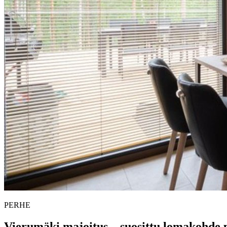
PERHE
Vierumäki majoitus – suosittu lomakohde p