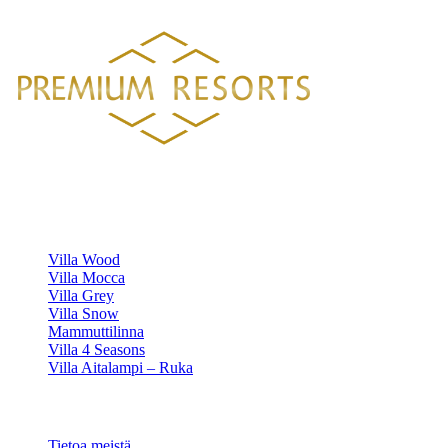
HELSINGISTÄ 121 KM
HYVINKAÄLTÄ 94 KM
LAHDESTA 2
Luksustason huvilavuokraukset Suomen kauneimmilla sijainneilla.
HUVILAMME
Villa Wood
Villa Mocca
Villa Grey
Villa Snow
Mammuttilinna
Villa 4 Seasons
Villa Aitalampi – Ruka
TIETOA
Tietoa meistä