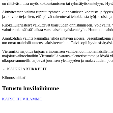
on riittävästi tilaa myös kokoustamiseen tai ryhmätyöskentelyyn. Hyvät t
Aktiviteettien valinta riippuu ryhmän kiinnostuksen kohteista ja fyysise
ja aktiviteetteja siten, että päivät rakentuvat tehokkaista työjaksoista j
Ruokailujärjestelyt vaikuttavat tilaisuuden onnistumiseen. Voit valita, 
valmisruoka säästää aikaa varsinaiselle työskentelylle. Huomioi mahdo
Ajankohdan valinta kannattaa tehdä riittävän ajoissa. Sesonkiaikoina m
tuo omat mahdollisuutensa aktiviteetteihin. Talvi sopii hyvin sisätyösk
Vierumäki majoitus tarjoaa erinomaisen vaihtoehdon monenlaisille matk
majoitusvaihtoehtoihin Vierumäellä varauskalenteristamme ja löydä ylelli
ulkoporeammeilla tarjoavat juuri sen ylellisyyden ja mukavuuden, jota
← KAIKKI ARTIKKELIT
Kiinnostuitko?
Tutustu huviloihimme
KATSO HUVILAMME
PREMIUM RESORTS, LÄHELLÄ KAIKKEA