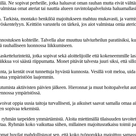
llä. Ne sopivat perheille, jotka haluavat oman rauhan mutta eivät vältt
lmistaa omat ateriat tai nauttia alueen ravintolapalveluista haluamallasi
. Tarkista, montako henkilöä majoitukseen mahtuu mukavasti, ja varmist
yöskentelyyn. Keittiön varustelu on tärkeä, jos aiot valmistaa omia at
innostuksen kohteille. Talvella alue muuttuu talviurheilun paratiisiksi, kun
tä rauhalliseen luonnossa liikkumiseen.
laskettelurinteitä, jotka sopivat sekä aloittelijoille että kokeneemmille la
ikkua voi säästä riippumatta. Monet pitävät talvesta juuri siksi, että sill
valinta, ja kentät ovat tunnettuja hyvästä kunnosta. Vesillä voit meloa, uid
tustua ympäristöön laajemmin.
tumista aktiivisten päivien jälkeen. Hieronnat ja muut hoitopalvelut au
ennossa ympäristössä.
vat oppia uusia taitoja turvallisesti, ja aikuiset saavat samalla omaa aika
en sopivaa tekemistä.
ja ryhmän tarpeiden ymmärtämistä. Aloita miettimällä tilaisuuden tavoite
lintaa. Ryhmän koko vaikuttaa siihen, millainen majoitusratkaisu toimii pa
emmat huvilat mahdollistavat sen, että koko työporukka majoittuu samass