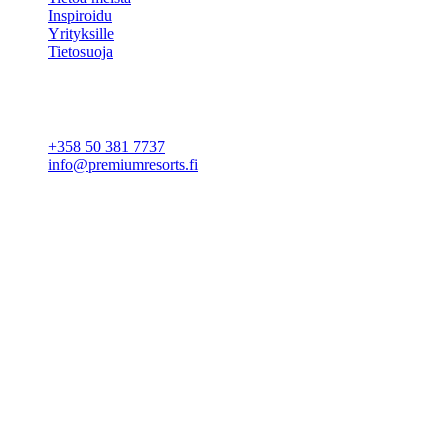
Inspiroidu
Yrityksille
Tietosuoja
Evästeasetukset
YHTEYSTIEDOT
+358 50 381 7737
info@premiumresorts.fi