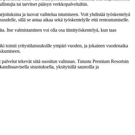
llistujia tai tarvitset pääsyn verkkopalveluihin.
arjoituksina ja tuovat vaihtelua istumiseen. Voit yhdistää työskentelyä
isuudelle, sillä se antaa aikaa sekä työskentelylle että rentoutumiselle.
ita. Itse valmistaminen voi olla osa tiimityöskentelyä, kun taas
ki toimii yritystilaisuuksille ympäri vuoden, ja jokainen vuodenaika
iikkumiseen.
 palvelut tekevät siitä suositun valinnan. Tutustu Premium Resortsin
andinaavisella sisustuksella, yksityisillä saunoilla ja