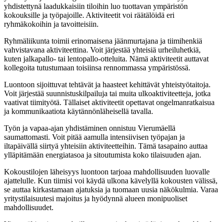
yhdistettynä laadukkaisiin tiloihin luo tuottavan ympäristön
kokouksille ja työpajoille. Aktiviteetit voi räätälöidä eri
ryhmäkokoihin ja tavoitteisiin.
Ryhmäliikunta toimii erinomaisena jäänmurtajana ja tiimihenkiä
vahvistavana aktiviteettina. Voit järjestää yhteisiä urheiluhetkiä,
kuten jalkapallo- tai lentopallo-otteluita. Nämä aktiviteetit auttavat
kollegoita tutustumaan toisiinsa rennommassa ympäristössä.
Luontoon sijoittuvat tehtävät ja haasteet kehittävät yhteistyötaitoja.
Voit järjestää suunnistuskilpailuja tai muita ulkoaktiviteetteja, jotka
vaativat tiimityötä. Tällaiset aktiviteetit opettavat ongelmanratkaisua
ja kommunikaatiota käytännönläheisellä tavalla.
Työn ja vapaa-ajan yhdistäminen onnistuu Vierumäellä
saumattomasti. Voit pitää aamulla intensiivisen työpajan ja
iltapäivällä siirtyä yhteisiin aktiviteetteihin. Tämä tasapaino auttaa
ylläpitämään energiatasoa ja sitoutumista koko tilaisuuden ajan.
Kokoustilojen läheisyys luontoon tarjoaa mahdollisuuden luovalle
ajattelulle. Kun tiimisi voi käydä ulkona kävelyllä kokousten välissä,
se auttaa kirkastamaan ajatuksia ja tuomaan uusia näkökulmia. Varaa
yritystilaisuutesi majoitus ja hyödynnä alueen monipuoliset
mahdollisuudet.