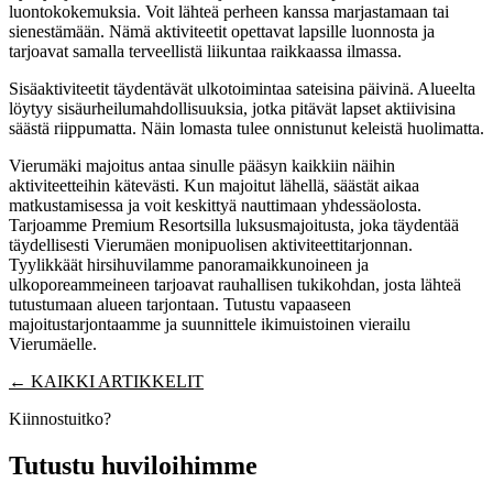
luontokokemuksia. Voit lähteä perheen kanssa marjastamaan tai
sienestämään. Nämä aktiviteetit opettavat lapsille luonnosta ja
tarjoavat samalla terveellistä liikuntaa raikkaassa ilmassa.
Sisäaktiviteetit täydentävät ulkotoimintaa sateisina päivinä. Alueelta
löytyy sisäurheilumahdollisuuksia, jotka pitävät lapset aktiivisina
säästä riippumatta. Näin lomasta tulee onnistunut keleistä huolimatta.
Vierumäki majoitus antaa sinulle pääsyn kaikkiin näihin
aktiviteetteihin kätevästi. Kun majoitut lähellä, säästät aikaa
matkustamisessa ja voit keskittyä nauttimaan yhdessäolosta.
Tarjoamme Premium Resortsilla luksusmajoitusta, joka täydentää
täydellisesti Vierumäen monipuolisen aktiviteettitarjonnan.
Tyylikkäät hirsihuvilamme panoramaikkunoineen ja
ulkoporeammeineen tarjoavat rauhallisen tukikohdan, josta lähteä
tutustumaan alueen tarjontaan. Tutustu vapaaseen
majoitustarjontaamme ja suunnittele ikimuistoinen vierailu
Vierumäelle.
← KAIKKI ARTIKKELIT
Kiinnostuitko?
Tutustu huviloihimme