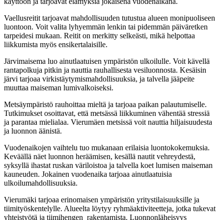
käyttöön ja tarjoavat elämyksiä jokaisena vuodenaikana.
Vaellusreitit tarjoavat mahdollisuuden tutustua alueen monipuoliseen
luontoon. Voit valita lyhyemmän lenkin tai pidemmän päiväretken
tarpeidesi mukaan. Reitit on merkitty selkeästi, mikä helpottaa
liikkumista myös ensikertalaisille.
Järvimaisema luo ainutlaatuisen ympäristön ulkoilulle. Voit kävellä
rantapolkuja pitkin ja nauttia rauhallisesta vesiluonnosta. Kesäisin
järvi tarjoaa virkistäytymismahdollisuuksia, ja talvella jääpeite
muuttaa maiseman lumivalkoiseksi.
Metsäympäristö rauhoittaa mieltä ja tarjoaa paikan palautumiselle.
Tutkimukset osoittavat, että metsässä liikkuminen vähentää stressiä
ja parantaa mielialaa. Vierumäen metsissä voit nauttia hiljaisuudesta
ja luonnon äänistä.
Vuodenaikojen vaihtelu tuo mukanaan erilaisia luontokokemuksia.
Keväällä näet luonnon heräämisen, kesällä nautit vehreydestä,
syksyllä ihastat ruskan väriloistoa ja talvella koet lumisen maiseman
kauneuden. Jokainen vuodenaika tarjoaa ainutlaatuisia
ulkoilumahdollisuuksia.
Vierumäki tarjoaa erinomaisen ympäristön yritystilaisuuksille ja
tiimityöskentelylle. Alueelta löytyy ryhmäaktiviteetteja, jotka tukevat
yhteistyötä ja tiimihengen rakentamista. Luonnonläheisyys