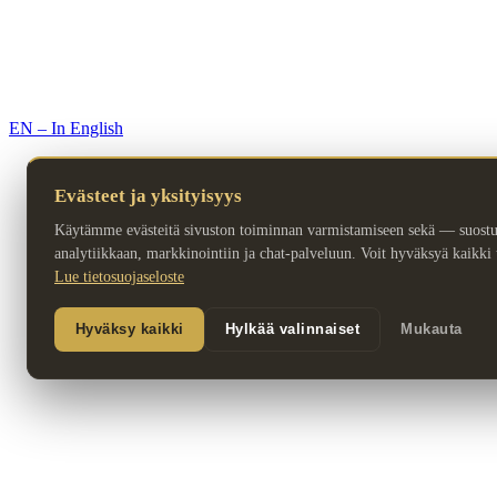
© 2026 Premium Resorts. Kaikki oikeudet pidätetään.
EN – In English
Evästeet ja yksityisyys
Käytämme evästeitä sivuston toiminnan varmistamiseen sekä — suost
analytiikkaan, markkinointiin ja chat-palveluun. Voit hyväksyä kaikki ta
Lue tietosuojaseloste
Hyväksy kaikki
Hylkää valinnaiset
Mukauta