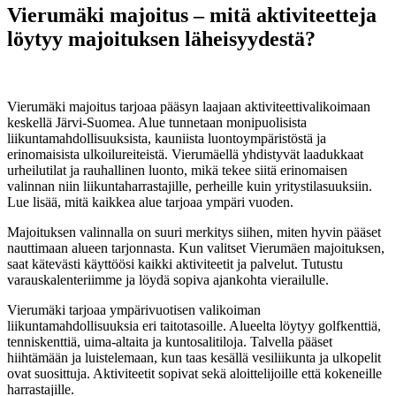
Vierumäki majoitus – mitä aktiviteetteja
löytyy majoituksen läheisyydestä?
1. marraskuuta 2025
Vierumäki majoitus tarjoaa pääsyn laajaan aktiviteettivalikoimaan
keskellä Järvi-Suomea. Alue tunnetaan monipuolisista
liikuntamahdollisuuksista, kauniista luontoympäristöstä ja
erinomaisista ulkoilureiteistä. Vierumäellä yhdistyvät laadukkaat
urheilutilat ja rauhallinen luonto, mikä tekee siitä erinomaisen
valinnan niin liikuntaharrastajille, perheille kuin yritystilasuuksiin.
Lue lisää, mitä kaikkea alue tarjoaa ympäri vuoden.
Majoituksen valinnalla on suuri merkitys siihen, miten hyvin pääset
nauttimaan alueen tarjonnasta. Kun valitset Vierumäen majoituksen,
saat kätevästi käyttöösi kaikki aktiviteetit ja palvelut. Tutustu
varauskalenteriimme ja löydä sopiva ajankohta vierailulle.
Vierumäki tarjoaa ympärivuotisen valikoiman
liikuntamahdollisuuksia eri taitotasoille. Alueelta löytyy golfkenttiä,
tenniskenttiä, uima-altaita ja kuntosalitiloja. Talvella pääset
hiihtämään ja luistelemaan, kun taas kesällä vesiliikunta ja ulkopelit
ovat suosittuja. Aktiviteetit sopivat sekä aloittelijoille että kokeneille
harrastajille.