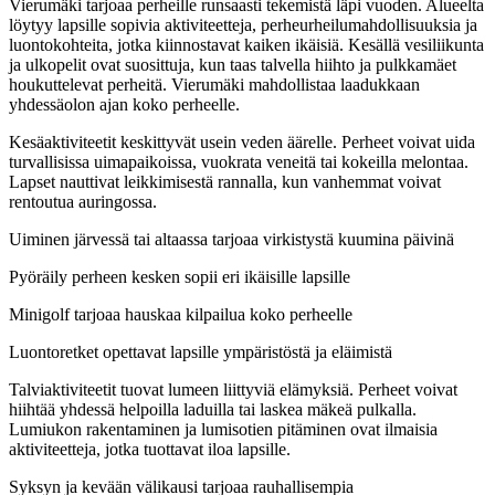
Vierumäki tarjoaa perheille runsaasti tekemistä läpi vuoden. Alueelta
löytyy lapsille sopivia aktiviteetteja, perheurheilumahdollisuuksia ja
luontokohteita, jotka kiinnostavat kaiken ikäisiä. Kesällä vesiliikunta
ja ulkopelit ovat suosittuja, kun taas talvella hiihto ja pulkkamäet
houkuttelevat perheitä. Vierumäki mahdollistaa laadukkaan
yhdessäolon ajan koko perheelle.
Kesäaktiviteetit keskittyvät usein veden äärelle. Perheet voivat uida
turvallisissa uimapaikoissa, vuokrata veneitä tai kokeilla melontaa.
Lapset nauttivat leikkimisestä rannalla, kun vanhemmat voivat
rentoutua auringossa.
Uiminen järvessä tai altaassa tarjoaa virkistystä kuumina päivinä
Pyöräily perheen kesken sopii eri ikäisille lapsille
Minigolf tarjoaa hauskaa kilpailua koko perheelle
Luontoretket opettavat lapsille ympäristöstä ja eläimistä
Talviaktiviteetit tuovat lumeen liittyviä elämyksiä. Perheet voivat
hiihtää yhdessä helpoilla laduilla tai laskea mäkeä pulkalla.
Lumiukon rakentaminen ja lumisotien pitäminen ovat ilmaisia
aktiviteetteja, jotka tuottavat iloa lapsille.
Syksyn ja kevään välikausi tarjoaa rauhallisempia