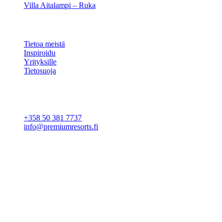
Villa Aitalampi – Ruka
TIETOA
Tietoa meistä
Inspiroidu
Yrityksille
Tietosuoja
Evästeasetukset
YHTEYSTIEDOT
+358 50 381 7737
info@premiumresorts.fi