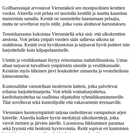
Golfharrastajat arvostavat Vierumäkeä sen monipuolisten kenttien
vuoksi. Alueella voit pelata eri tasoisilla kentillä ja nauttia kauniista
maisemista samalla. Kentät on suunniteltu haastamaan pelaajia,
mutta ne soveltuvat myös niille, jotka vasta aloittavat harrastuksen.
Tennisharrastus kukoistaa Vierumäellä sekä sisä- että ulkokenttien
ansiosta. Voit pelata ympäri vuoden sään salliessa ulkona tai
sisätiloissa. Kentät ovat hyväkuntoisia ja tarjoavat hyvät puitteet niin
harjoittelulle kuin kilpapelaamiselle.
Uintiin ja vesiliikuntaan löytyy erinomaisia mahdollisuuksia. Uima-
altaat tarjoavat turvallisen ympäristön uinnille ja vesiliikunnalle.
Kesäisin myös läheinen järvi houkuttelee uimareita ja vesiurheilusta
kiinnostuneita.
Kuntosalitilat varustellaan modernein laittein, jotka palvelevat
erilaisia harjoittelutarpeita. Voit tehdä voimaharjoittelua,
kardioharjoittelua tai osallistua ohjattuihin ryhmäliikuntatunneille.
Tilat soveltuvat sekä kuntoilijoille että vakavammin treenaaville.
Vierumäen luontoympäristö tarjoaa rauhoittavan vastapainon arjen
kiireelle. Alueella kulkee hyvin merkittyjä ulkoilureittejä, jotka
vievät metsien ja järvien äärelle. Luonnossa liikkuminen parantaa
sekä fyysistä että henkistä hyvinvointia. Reitit sopivat eri kuntoisten