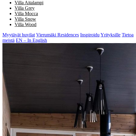
Villa Aitalampi
Villa Grey
Villa Mocca
Villa Snow
Villa Wood
Myytävät huvilat
Vierumäki Residences
Inspiroidu
Yrityksille
Tietoa
meistä
EN – In English