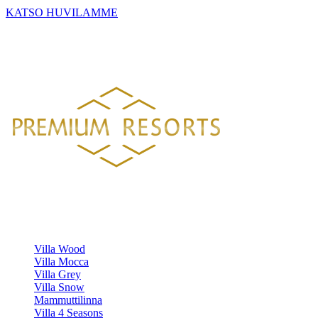
KATSO HUVILAMME
PREMIUM RESORTS, LÄHELLÄ KAIKKEA
HELSINGISTÄ 121 KM
HYVINKAÄLTÄ 94 KM
LAHDESTA
26 KM
TAMPEREELTA 156 KM
Luksustason huvilavuokraukset Suomen kauneimmilla sijainneilla.
HUVILAMME
Villa Wood
Villa Mocca
Villa Grey
Villa Snow
Mammuttilinna
Villa 4 Seasons