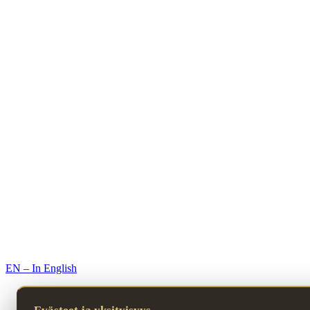
© 2026 Premium Resorts. Kaikki oikeudet pidätetään.
EN – In English