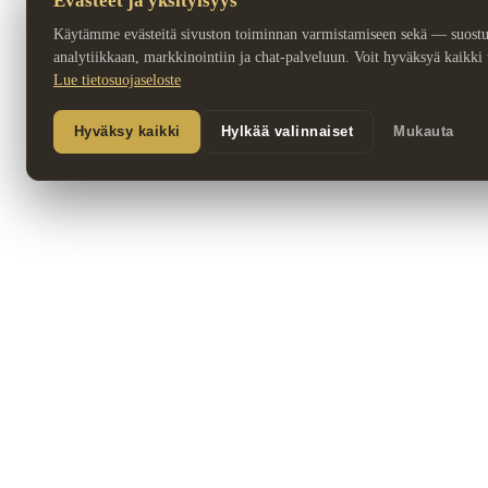
Evästeet ja yksityisyys
Käytämme evästeitä sivuston toiminnan varmistamiseen sekä — suost
analytiikkaan, markkinointiin ja chat-palveluun. Voit hyväksyä kaikki ta
Lue tietosuojaseloste
Hyväksy kaikki
Hylkää valinnaiset
Mukauta