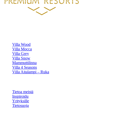
Luksustason huvilavuokraukset Suomen kauneimmilla sijainneilla.
HUVILAMME
Villa Wood
Villa Mocca
Villa Grey
Villa Snow
Mammuttilinna
Villa 4 Seasons
Villa Aitalampi – Ruka
TIETOA
Tietoa meistä
Inspiroidu
Yrityksille
Tietosuoja
Evästeasetukset