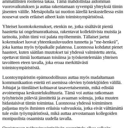
ammatillisten rooliensa takaa. Tämä mahdollistaa aidomman
vuorovaikutuksen ja auttaa rakentamaan syvempiä yhteyksiä tiimin
jäsenten välille. Metsäpolulla tai nuotion äärellä keskustellessa esiin
nousevat usein erilaiset aiheet kuin toimistoympäristössä.
Yhteiset luontokokemukset, etenkin ne, jotka sisältävät pientä
haastetta tai ongelmanratkaisua, rakentavat kollektiivista muistia ja
tarinoita, joihin tiimi voi palata myöhemmin. Tällaiset jaetut
kokemukset luovat yhteenkuuluvuuden tunnetta ja “me-henkeä”,
joka kantaa myös työpaikalle palatessa. Luonnossa kohdatut pienet
haasteet, kuten säätilan muutokset tai yhdessä valmistettu ateria,
opettavat tiimiä luottamaan toisiinsa ja työskentelemään yhteisen
tavoitteen eteen tavalla, joka eroaa merkittävästi
toimistoympäristöstä.
Luontoympäristön epämuodollisuus auttaa myös madaltamaan
kommunikaation esteitä eri asemissa olevien työntekijöiden välillä.
Johtajat ja tiimiläiset kohtaavat tasavertaisemmin, mikä edistää
avoimempaa keskustelukulttuuria. Tämä voi auttaa ratkomaan
työyhteisön piileviä jännitteitä ja avaaman solmuja, jotka muuten
hidastaisivat tiimin toimintaa. Luonnossa yhdessä toimiminen
paljastaa myös ihmisten erilaisia vahvuuksia, jotka eivät välttämättä
tule esiin työympäristössä, mikä auttaa arvostamaan kollegoiden
monipuolista osaamista uudella tavalla.