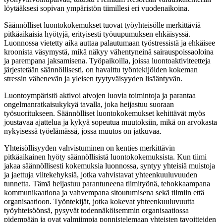
löytääksesi sopivan ympäristön tiimillesi eri vuodenaikoina.
Säännölliset luontokokemukset tuovat työyhteisölle merkittäviä
pitkäaikaisia hyötyjä, erityisesti työuupumuksen ehkäisyssä.
Luonnossa vietetty aika auttaa palautumaan työstressistä ja ehkäisee
kroonista väsymystä, mikä näkyy vähentyneinä sairauspoissaoloina
ja parempana jaksamisena. Työpaikoilla, joissa luontoaktiviteetteja
järjestetään säännöllisesti, on havaittu työntekijöiden kokeman
stressin vähenevän ja yleisen tyytyväisyyden lisääntyvän.
Luontoympäristö aktivoi aivojen luovia toimintoja ja parantaa
ongelmanratkaisukykyä tavalla, joka heijastuu suoraan
työsuoritukseen. Säännölliset luontokokemukset kehittävät myös
joustavaa ajattelua ja kykyä sopeutua muutoksiin, mikä on arvokasta
nykyisessä työelämässä, jossa muutos on jatkuvaa.
Yhteisöllisyyden vahvistuminen on kenties merkittävin
pitkäaikainen hyöty säännöllisistä luontokokemuksista. Kun tiimi
jakaa säännöllisesti kokemuksia luonnossa, syntyy yhteisiä muistoja
ja jaettuja viitekehyksiä, jotka vahvistavat yhteenkuuluvuuden
tunnetta. Tämä heijastuu parantuneena tiimityönä, tehokkaampana
kommunikaationa ja vahvempana sitoutumisena sekä tiimiin että
organisaatioon. Työntekijät, jotka kokevat yhteenkuuluvuutta
työyhteisöönsä, pysyvät todennäköisemmin organisaatiossa
pidempään ja ovat valmiimpia ponnistelemaan yhteisten tavoitteiden