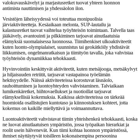
valokuvauskävelyt ja marjastusretket tuovat yhteen luonnon
antimista nauttimisen ja yhdessäolon ilon.
Vesistöjen läheisyydessä voi toteuttaa monipuolisia
järviaktiviteetteja. Kesäaikaan melonta, SUP-lautailu ja
kalastusretket tuovat vaihtelua työyhteisön toimintaan. Talvella taas
jääkävely, avantouinti ja pilkkiminen tarjoavat ainutlaatuisia
elämyksiä suomalaisessa luonnossa. Tiimihenkiset ulkoaktiviteetit
kuten luonto-olympialaiset, suunnistus tai geokätköily yhdistävät
liikkumisen, ongelmanratkaisun ja tiimityön tavalla, joka vahvistaa
työyhteisön dynamiikkaa tehokkaasti.
Hyvinvointiin keskittyvät aktiviteetit, kuten metsäjooga, metsäkylvyt
ja hiljaisuuden retriitit, tarjoavat vastapainoa työelämän
hektisyydelle. Näissä aktiviteeteissa korostuvat läsnäolo,
rauhoittuminen ja luontoyhteyden vahvistaminen. Talviaikaan
lumikenkäretket, hiihtovaellukset ja nuotioillat tarjoavat
elämyksellisiä kokemuksia. Kaikissa aktiviteeteissa on tärkeää
huomioida osallistujien kuntotaso ja kiinnostuksen kohteet, jotta
kokemus on kaikille miellyttävä ja voimaannuttava.
Luontoaktiviteetit vahvistavat tiimin yhteishenkeä tehokkaasti, koska
ne luovat ainutlaatuisen ympäristön, jossa työpaikan hierarkiat ja
roolit usein hälvenevät. Kun tiimi kohtaa luonnon ympäristössä,
ihmiset näyttäytyvät toisilleen kokonaisempina persoonina