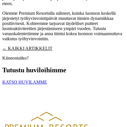
eteen.
Olemme Premium Resortsilla nähneet, kuinka luonnon keskellä
järjestetyt työhyvinvointipäivät muuttavat tiimien dynamiikkaa
positiivisesti. Kohteemme tarjoavat täydelliset puitteet
luontoaktiviteettien järjestämiseen ympäri vuoden. Tutustu
varauskalenteriimme ja anna tiimisi kokea luonnon voimaannuttava
vaikutus työhyvinvointiin.
← KAIKKI ARTIKKELIT
Kiinnostuitko?
Tutustu huviloihimme
KATSO HUVILAMME
PREMIUM RESORTS, LÄHELLÄ KAIKKEA
HELSINGISTÄ 121 KM
HYVINKAÄLTÄ 94 KM
LAHDESTA
26 KM
TAMPEREELTA 156 KM