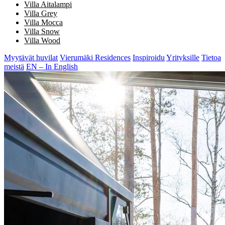
Villa Aitalampi
Villa Grey
Villa Mocca
Villa Snow
Villa Wood
Myytävät huvilat
Vierumäki Residences
Inspiroidu
Yrityksille
Tietoa
meistä
EN – In English