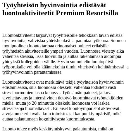
Työyhteisön hyvinvointia edistävät
luontoaktiviteetit Premium Resortsilla
22. lokakuuta 2025
Luontoaktiviteetit tarjoavat työyhteisöille tehokkaan tavan edistää
hyvinvointia, vahvistaa yhteishenkeä ja parantaa työtehoa. Suomen
monipuolinen luonto tarjoaa erinomaiset puitteet erilaisille
työyhteisön aktiviteeteille ympäri vuoden. Luonnossa vietetty aika
vähentää stressiä, lisää luovuutta ja auttaa rakentamaan aidompia
yhteyksiä kollegoiden välille. Hyvin suunniteltu luontopäivä
työporukalle voi olla käännekohta tiimin yhteistyön kehittämisessä ja
työhyvinvoinnin parantamisessa.
Luontoaktiviteetit ovat merkittävä tekijä työyhteisön hyvinvoinnin
edistämisessä, sillä luonnossa oleskelu vähentää todistettavasti
stressihormonien tasoa kehossa. Työelämän paineet, jatkuva
tavoitettavuus ja intensiivinen tietotyö kuormittavat työntekijöiden
mieliä, mutta jo 20 minuutin oleskelu luonnossa voi laskea
stressitasoja huomattavasti. Erilaiset luontoympäristöt aktivoivat
aivojamme eri tavalla kuin toimisto- tai kaupunkiympäristö, mikä
auttaa palautumaan kognitiivisesta kuormituksesta.
Luonto tukee myös keskittymiskyvyn palautumista, mikä on