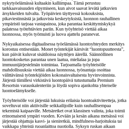
nykytyöelämässä kultaakin kalliimpaa. Tämä perustuu
tarkkaavaisuuden elpymiseen, kun aivot saavat levätä jatkuvien
ärsykkeiden tulvalta. Työpäivien täyttyessä kokouksista,
pikaviestinnästä ja jatkuvista keskeytyksistä, luonnon rauhallinen
ympäristö tarjoaa vastapainoa, joka parantaa keskittymiskykyä
palatessa työtehtävien pariin. Kun työyhteisö viettää aikaa
luonnossa, myös työmuisti ja luova ajattelu paranevat.
Nykyaikaisessa digitaalisessa työelämässä luontoyhteyden merkitys
korostuu entisestään. Monet työntekijät kärsivät “luontopuutteesta”,
kun päivät kuluvat sisätiloissa näyttöjen äärellä. Säännöllinen
luontokosketus parantaa unen laatua, mielialaa ja jopa
immuunijärjestelmän toimintaa. Tarjoamalla työyhteisölle
mahdollisuuksia viettää aikaa luonnossa, työnantaja osoittaa
välittävänsä työntekijöiden kokonaisvaltaisesta hyvinvoinnista.
Järjestä tiimillesi virkistävä luontopäivä tutustumalla Premium
Resortsin varauskalenteriin ja löydä sopiva ajankohta yhteiselle
luontoelämykselle.
Työyhteisölle voi järjestää lukuisia erilaisia luontoaktiviteetteja, jotka
soveltuvat niin aktiivisille seikkailijoille kuin rauhallisempaa
tekemistä kaipaaville. Metsäretket ovat klassinen valinta, joka toimii
erinomaisesti ympäri vuoden. Kevään ja kesän aikana metsässä voi
järjestää ohjattuja kasvi- ja sieniretkiä, mindfulness-harjoituksia tai
vaikkapa yhteistä ruoanlaittoa nuotiolla. Syksyn ruskan aikaan