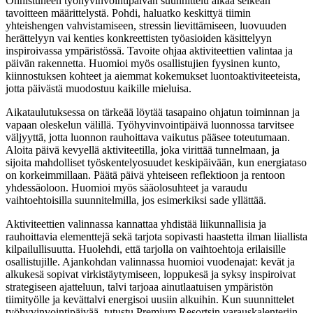
Onnistuneen työhyvinvointipäivän suunnittelu alkaa selkeän
tavoitteen määrittelystä. Pohdi, haluatko keskittyä tiimin
yhteishengen vahvistamiseen, stressin lievittämiseen, luovuuden
herättelyyn vai kenties konkreettisten työasioiden käsittelyyn
inspiroivassa ympäristössä. Tavoite ohjaa aktiviteettien valintaa ja
päivän rakennetta. Huomioi myös osallistujien fyysinen kunto,
kiinnostuksen kohteet ja aiemmat kokemukset luontoaktiviteeteista,
jotta päivästä muodostuu kaikille mieluisa.
Aikataulutuksessa on tärkeää löytää tasapaino ohjatun toiminnan ja
vapaan oleskelun välillä. Työhyvinvointipäivä luonnossa tarvitsee
väljyyttä, jotta luonnon rauhoittava vaikutus pääsee toteutumaan.
Aloita päivä kevyellä aktiviteetilla, joka virittää tunnelmaan, ja
sijoita mahdolliset työskentelyosuudet keskipäivään, kun energiataso
on korkeimmillaan. Päätä päivä yhteiseen reflektioon ja rentoon
yhdessäoloon. Huomioi myös sääolosuhteet ja varaudu
vaihtoehtoisilla suunnitelmilla, jos esimerkiksi sade yllättää.
Aktiviteettien valinnassa kannattaa yhdistää liikunnallisia ja
rauhoittavia elementtejä sekä tarjota sopivasti haastetta ilman liiallista
kilpailullisuutta. Huolehdi, että tarjolla on vaihtoehtoja erilaisille
osallistujille. Ajankohdan valinnassa huomioi vuodenajat: kevät ja
alkukesä sopivat virkistäytymiseen, loppukesä ja syksy inspiroivat
strategiseen ajatteluun, talvi tarjoaa ainutlaatuisen ympäristön
tiimityölle ja kevättalvi energisoi uusiin alkuihin. Kun suunnittelet
työhyvinvointipäivää, tutustu Premium Resortsin varauskalenteriin