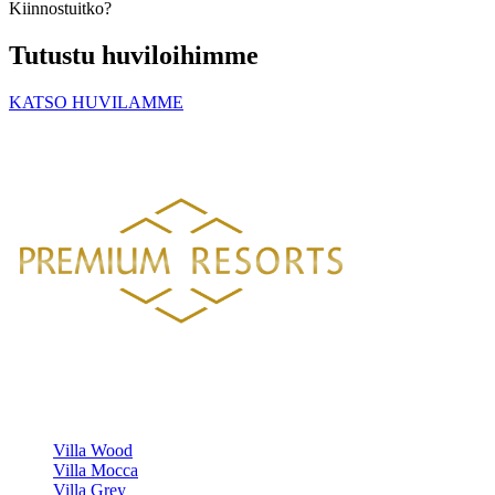
Kiinnostuitko?
Tutustu huviloihimme
KATSO HUVILAMME
PREMIUM RESORTS, LÄHELLÄ KAIKKEA
HELSINGISTÄ 121 KM
HYVINKAÄLTÄ 94 KM
LAHDESTA 2
Luksustason huvilavuokraukset Suomen kauneimmilla sijainneilla.
HUVILAMME
Villa Wood
Villa Mocca
Villa Grey