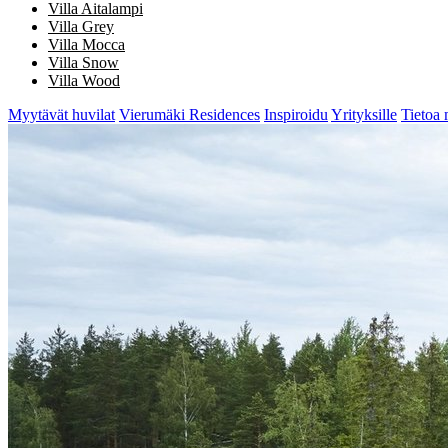
Villa Aitalampi
Villa Grey
Villa Mocca
Villa Snow
Villa Wood
Myytävät huvilat
Vierumäki Residences
Inspiroidu
Yrityksille
Tietoa 