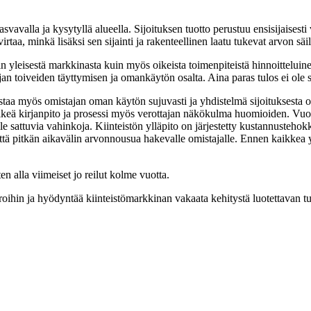
svavalla ja kysytyllä alueella. Sijoituksen tuotto perustuu ensisijaise
taa, minkä lisäksi sen sijainti ja rakenteellinen laatu tukevat arvon säi
iin yleisestä markkinasta kuin myös oikeista toimenpiteistä hinnoittelui
jan toiveiden täyttymisen ja omankäytön osalta. Aina paras tulos ei ole
a myös omistajan oman käytön sujuvasti ja yhdistelmä sijoituksesta om
selkeä kirjanpito ja prosessi myös verottajan näkökulma huomioiden. Vu
lle sattuvia vahinkoja. Kiinteistön ylläpito on järjestetty kustannusteho
le, että pitkän aikavälin arvonnousua hakevalle omistajalle. Ennen kaikk
n alla viimeiset jo reilut kolme vuotta.
oihin ja hyödyntää kiinteistömarkkinan vakaata kehitystä luotettavan t