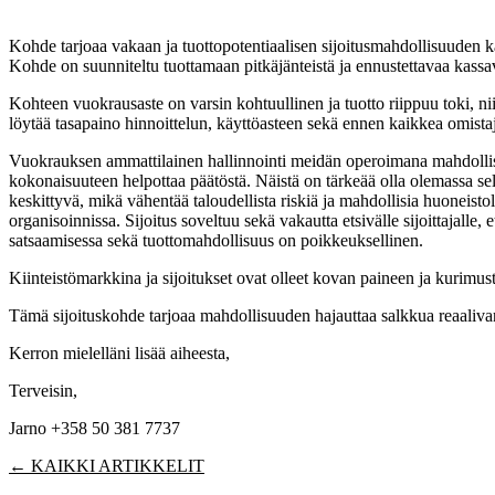
21. toukokuuta 2026
Kohde tarjoaa vakaan ja tuottopotentiaalisen sijoitusmahdollisuuden ka
Kohde on suunniteltu tuottamaan pitkäjänteistä ja ennustettavaa kassavir
Kohteen vuokrausaste on varsin kohtuullinen ja tuotto riippuu toki, n
löytää tasapaino hinnoittelun, käyttöasteen sekä ennen kaikkea omista
Vuokrauksen ammattilainen hallinnointi meidän operoimana mahdollista
kokonaisuuteen helpottaa päätöstä. Näistä on tärkeää olla olemassa 
keskittyvä, mikä vähentää taloudellista riskiä ja mahdollisia huoneisto
organisoinnissa. Sijoitus soveltuu sekä vakautta etsivälle sijoittajal
satsaamisessa sekä tuottomahdollisuus on poikkeuksellinen.
Kiinteistömarkkina ja sijoitukset ovat olleet kovan paineen ja kurimuste
Tämä sijoituskohde tarjoaa mahdollisuuden hajauttaa salkkua reaalivar
Kerron mielelläni lisää aiheesta,
Terveisin,
Jarno +358 50 381 7737
← KAIKKI ARTIKKELIT