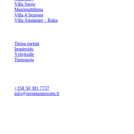
Villa Snow
Mammuttilinna
Villa 4 Seasons
Villa Aitalampi – Ruka
TIETOA
Tietoa meistä
Inspiroidu
Yrityksille
Tietosuoja
Evästeasetukset
YHTEYSTIEDOT
+358 50 381 7737
info@premiumresorts.fi