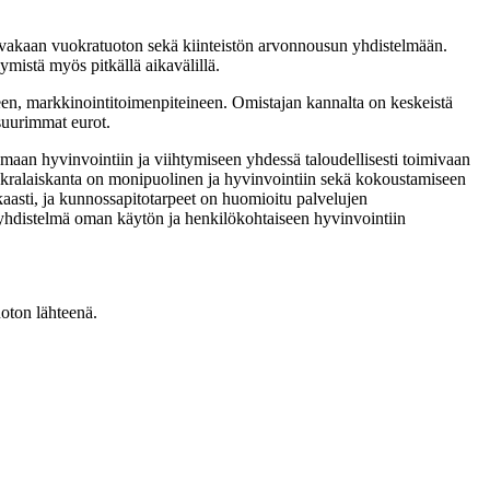
sti vakaan vuokratuoton sekä kiinteistön arvonnousun yhdistelmään.
lymistä myös pitkällä aikavälillä.
neen, markkinointitoimenpiteineen. Omistajan kannalta on keskeistä
 suurimmat eurot.
aan hyvinvointiin ja viihtymiseen yhdessä taloudellisesti toimivaan
okralaiskanta on monipuolinen ja hyvinvointiin sekä kokoustamiseen
kkaasti, ja kunnossapitotarpeet on huomioitu palvelujen
ea yhdistelmä oman käytön ja henkilökohtaiseen hyvinvointiin
uoton lähteenä.