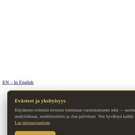
© 2026 Premium Resorts. Kaikki oikeudet pidätetään.
EN – In English
Evästeet ja yksityisyys
Käytämme evästeitä sivuston toiminnan varmistamiseen sekä — suost
analytiikkaan, markkinointiin ja chat-palveluun. Voit hyväksyä kaikki ta
Lue tietosuojaseloste