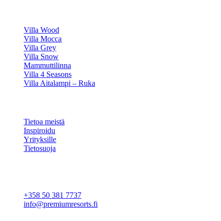
HUVILAMME
Villa Wood
Villa Mocca
Villa Grey
Villa Snow
Mammuttilinna
Villa 4 Seasons
Villa Aitalampi – Ruka
TIETOA
Tietoa meistä
Inspiroidu
Yrityksille
Tietosuoja
Evästeasetukset
YHTEYSTIEDOT
+358 50 381 7737
info@premiumresorts.fi