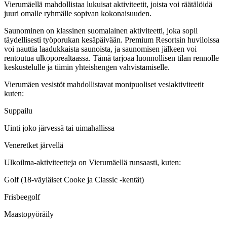
Vierumäellä mahdollistaa lukuisat aktiviteetit, joista voi räätälöidä
juuri omalle ryhmälle sopivan kokonaisuuden.
Saunominen on klassinen suomalainen aktiviteetti, joka sopii
täydellisesti työporukan kesäpäivään. Premium Resortsin huviloissa
voi nauttia laadukkaista saunoista, ja saunomisen jälkeen voi
rentoutua ulkoporealtaassa. Tämä tarjoaa luonnollisen tilan rennolle
keskustelulle ja tiimin yhteishengen vahvistamiselle.
Vierumäen vesistöt mahdollistavat monipuoliset vesiaktiviteetit
kuten:
Suppailu
Uinti joko järvessä tai uimahallissa
Veneretket järvellä
Ulkoilma-aktiviteetteja on Vierumäellä runsaasti, kuten:
Golf (18-väyläiset Cooke ja Classic -kentät)
Frisbeegolf
Maastopyöräily