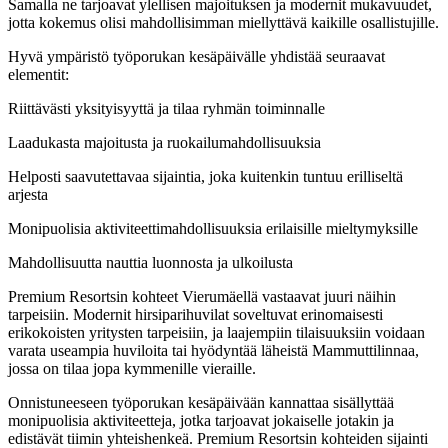
Samalla ne tarjoavat ylellisen majoituksen ja modernit mukavuudet,
jotta kokemus olisi mahdollisimman miellyttävä kaikille osallistujille.
Hyvä ympäristö työporukan kesäpäivälle yhdistää seuraavat
elementit:
Riittävästi yksityisyyttä ja tilaa ryhmän toiminnalle
Laadukasta majoitusta ja ruokailumahdollisuuksia
Helposti saavutettavaa sijaintia, joka kuitenkin tuntuu erilliseltä
arjesta
Monipuolisia aktiviteettimahdollisuuksia erilaisille mieltymyksille
Mahdollisuutta nauttia luonnosta ja ulkoilusta
Premium Resortsin kohteet Vierumäellä vastaavat juuri näihin
tarpeisiin. Modernit hirsiparihuvilat soveltuvat erinomaisesti
erikokoisten yritysten tarpeisiin, ja laajempiin tilaisuuksiin voidaan
varata useampia huviloita tai hyödyntää läheistä Mammuttilinnaa,
jossa on tilaa jopa kymmenille vieraille.
Onnistuneeseen työporukan kesäpäivään kannattaa sisällyttää
monipuolisia aktiviteetteja, jotka tarjoavat jokaiselle jotakin ja
edistävät tiimin yhteishenkeä. Premium Resortsin kohteiden sijainti