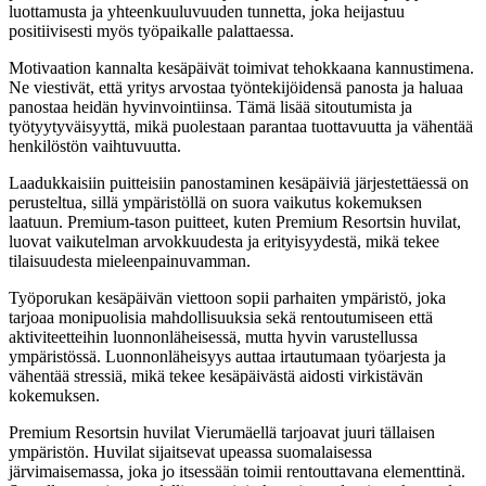
luottamusta ja yhteenkuuluvuuden tunnetta, joka heijastuu
positiivisesti myös työpaikalle palattaessa.
Motivaation kannalta kesäpäivät toimivat tehokkaana kannustimena.
Ne viestivät, että yritys arvostaa työntekijöidensä panosta ja haluaa
panostaa heidän hyvinvointiinsa. Tämä lisää sitoutumista ja
työtyytyväisyyttä, mikä puolestaan parantaa tuottavuutta ja vähentää
henkilöstön vaihtuvuutta.
Laadukkaisiin puitteisiin panostaminen kesäpäiviä järjestettäessä on
perusteltua, sillä ympäristöllä on suora vaikutus kokemuksen
laatuun. Premium-tason puitteet, kuten Premium Resortsin huvilat,
luovat vaikutelman arvokkuudesta ja erityisyydestä, mikä tekee
tilaisuudesta mieleenpainuvamman.
Työporukan kesäpäivän viettoon sopii parhaiten ympäristö, joka
tarjoaa monipuolisia mahdollisuuksia sekä rentoutumiseen että
aktiviteetteihin luonnonläheisessä, mutta hyvin varustellussa
ympäristössä. Luonnonläheisyys auttaa irtautumaan työarjesta ja
vähentää stressiä, mikä tekee kesäpäivästä aidosti virkistävän
kokemuksen.
Premium Resortsin huvilat Vierumäellä tarjoavat juuri tällaisen
ympäristön. Huvilat sijaitsevat upeassa suomalaisessa
järvimaisemassa, joka jo itsessään toimii rentouttavana elementtinä.