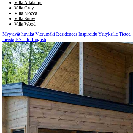
Villa Aitalampi
Villa Grey
Villa Mocca
Villa Snow
Villa Wood
Myytävät huvilat
Vierumäki Residences
Inspiroidu
Yrityksille
Tietoa
meistä
EN – In English