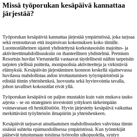
Missä työporukan kesäpäivä kannattaa
järjestää?
14. heinäkuuta 2025
Työporukan kesäpäiviä kannattaa järjestää ympäristössä, joka tarjoaa
sekä rentouttavan että inspiroivan kokemuksen koko tiimille.
Luonnonläheinen sijainti yhdistettynä korkeatasoisiin majoitus- ja
aktiviteettimahdollisuuksiin on ihanteellinen yhdistelmä. Premium
Resortsin huvilat Vierumäellä vastaavat täydellisesti näihin tarpeisiin
tarjoten ylellisiä puitteita, monipuolisia aktiviteetteja ja virkistäviä
elämyksiä. Kesäpäivän järjestäminen luonnon keskellä sijaitsevassa
huvilassa mahdollistaa aidon irrottautumisen työympäristöstä ja
edistää tiimin yhteishenkeä, luovuutta sekä hyvinvointia tavalla,
johon tavalliset kokoustilat eivät yllä.
Työporukan kesäpäivä on paljon muutakin kuin vain mukava tauko
arjesta – se on strateginen investointi yrityksen tärkeimpään
voimavaraan eli henkilöstöön. Hyvin järjestetty kesäpäivä vaikuttaa
merkittävästi työyhteisön ilmapiiriin ja yhteishenkeen.
Kesäpäivät tarjoavat ainutlaatuisen mahdollisuuden vahvistaa tiimin
sisäisiä suhteita epämuodollisessa ympäristössä. Kun työntekijät
pääsevät tutustumaan toisiinsa työroolin ulkopuolella, syntyy