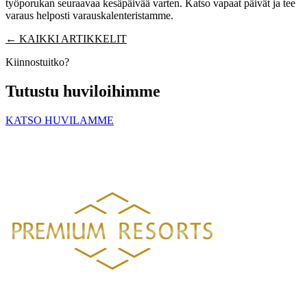
työporukan seuraavaa kesäpäivää varten. Katso vapaat päivät ja tee
varaus helposti varauskalenteristamme.
← KAIKKI ARTIKKELIT
Kiinnostuitko?
Tutustu huviloihimme
KATSO HUVILAMME
PREMIUM RESORTS, LÄHELLÄ KAIKKEA
HELSINGISTÄ 121 KM
HYVINKAÄLTÄ 94 KM
LAHDESTA
26 KM
TAMPEREELTA 156 KM
Luksustason huvilavuokraukset Suomen kauneimmilla sijainneilla.