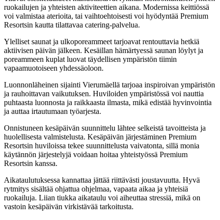
ruokailujen ja yhteisten aktiviteettien aikana. Modernissa keittiössä
voi valmistaa aterioita, tai vaihtoehtoisesti voi hyödyntää Premium
Resortsin kautta tilattavaa catering-palvelua.
Ylelliset saunat ja ulkoporeammeet tarjoavat rentouttavia hetkiä
aktiivisen päivän jälkeen. Kesäillan hämärtyessä saunan löylyt ja
poreammeen kuplat luovat täydellisen ympäristön tiimin
vapaamuotoiseen yhdessäoloon.
Luonnonläheinen sijainti Vierumäellä tarjoaa inspiroivan ympäristön
ja rauhoittavan vaikutuksen. Huviloiden ympäristössä voi nauttia
puhtaasta luonnosta ja raikkaasta ilmasta, mikä edistää hyvinvointia
ja auttaa irtautumaan työarjesta.
Onnistuneen kesäpäivän suunnittelu lähtee selkeistä tavoitteista ja
huolellisesta valmistelusta. Kesäpäivän järjestäminen Premium
Resortsin huviloissa tekee suunnittelusta vaivatonta, sillä monia
käytännön järjestelyjä voidaan hoitaa yhteistyössä Premium
Resortsin kanssa.
Aikataulutuksessa kannattaa jättää riittävästi joustavuutta. Hyvä
rytmitys sisältää ohjattua ohjelmaa, vapaata aikaa ja yhteisiä
ruokailuja. Liian tiukka aikataulu voi aiheuttaa stressiä, mikä on
vastoin kesäpäivän virkistävää tarkoitusta.