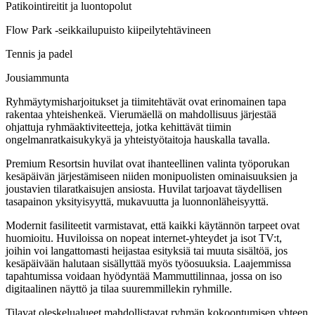
Patikointireitit ja luontopolut
Flow Park -seikkailupuisto kiipeilytehtävineen
Tennis ja padel
Jousiammunta
Ryhmäytymisharjoitukset ja tiimitehtävät ovat erinomainen tapa
rakentaa yhteishenkeä. Vierumäellä on mahdollisuus järjestää
ohjattuja ryhmäaktiviteetteja, jotka kehittävät tiimin
ongelmanratkaisukykyä ja yhteistyötaitoja hauskalla tavalla.
Premium Resortsin huvilat ovat ihanteellinen valinta työporukan
kesäpäivän järjestämiseen niiden monipuolisten ominaisuuksien ja
joustavien tilaratkaisujen ansiosta. Huvilat tarjoavat täydellisen
tasapainon yksityisyyttä, mukavuutta ja luonnonläheisyyttä.
Modernit fasiliteetit varmistavat, että kaikki käytännön tarpeet ovat
huomioitu. Huviloissa on nopeat internet-yhteydet ja isot TV:t,
joihin voi langattomasti heijastaa esityksiä tai muuta sisältöä, jos
kesäpäivään halutaan sisällyttää myös työosuuksia. Laajemmissa
tapahtumissa voidaan hyödyntää Mammuttilinnaa, jossa on iso
digitaalinen näyttö ja tilaa suuremmillekin ryhmille.
Tilavat oleskelualueet mahdollistavat ryhmän kokoontumisen yhteen