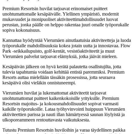
Premium Resortsin huvilat tarjoavat erinomaiset puitteet
unohtumattomalle kesäpäivälle. Ylellinen ympäristö, modernit
mukavuudet ja monipuoliset aktiviteettimahdollisuudet luovat
perustan, jonka päälle on helppo rakentaa juuri omalle työporukalle
sopiva kokonaisuus.
Kannattaa hyödyntää Vierumäen ainutlaatuisia aktiviteetteja ja luoda
työporukalle mahdollisuuksia kokea jotain uutta ja innostavaa. Flow
Park -seikkailupuisto, golf-kentät, vesistöaktiviteetit ja muut
Vierumäen palvelut tarjoavat elämyksiä, jotka jäävät mieleen.
Kesäpäivän jälkeen on hyvä kerätä palautetta osallistujilta, jotta
tulevia tapahtumia voidaan kehittää entistä paremmiksi. Premium
Resorts auttaa mielellään tässäkin prosessissa, jotta seuraava
kesäpäivä olisi vieläkin onnistuneempi.
Vierumäen huvilat ja lukemattomat aktiviteetit tarjoavat
unohtumattomat puitteet kaikenkokoisille yrityksille. Premium
Resortsin majoitus- ja kokousmahdollisuudet sopivat varmasti
kaikille työporukoille. Lataa työhyvinvointi huippuun Vierumäen
aktiviteettien parissa ja nauti illan hämärtyessä saunan löylyistä ja
ulkoporeammeen rentouttavasta vaikutuksesta.
Tutustu Premium Resortsin huviloihin ja varaa täydellinen paikka