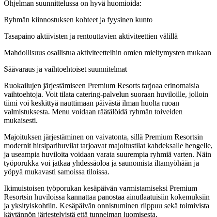
Ohjelman suunnittelussa on hyvä huomioida:
Ryhmän kiinnostuksen kohteet ja fyysinen kunto
Tasapaino aktiivisten ja rentouttavien aktiviteettien välillä
Mahdollisuus osallistua aktiviteetteihin omien mieltymysten mukaan
Säävaraus ja vaihtoehtoiset suunnitelmat
Ruokailujen järjestämiseen Premium Resorts tarjoaa erinomaisia
vaihtoehtoja. Voit tilata catering-palvelun suoraan huviloille, jolloin
tiimi voi keskittyä nauttimaan päivästä ilman huolta ruoan
valmistuksesta. Menu voidaan räätälöidä ryhmän toiveiden
mukaisesti.
Majoituksen järjestäminen on vaivatonta, sillä Premium Resortsin
modernit hirsiparihuvilat tarjoavat majoitustilat kahdeksalle hengelle,
ja useampia huviloita voidaan varata suurempia ryhmiä varten. Näin
työporukka voi jatkaa yhdessäoloa ja saunomista iltamyöhään ja
yöpyä mukavasti samoissa tiloissa.
Ikimuistoisen työporukan kesäpäivän varmistamiseksi Premium
Resortsin huviloissa kannattaa panostaa ainutlaatuisiin kokemuksiin
ja yksityiskohtiin. Kesäpäivän onnistuminen riippuu sekä toimivista
käytännön järjestelyistä että tunnelman luomisesta.