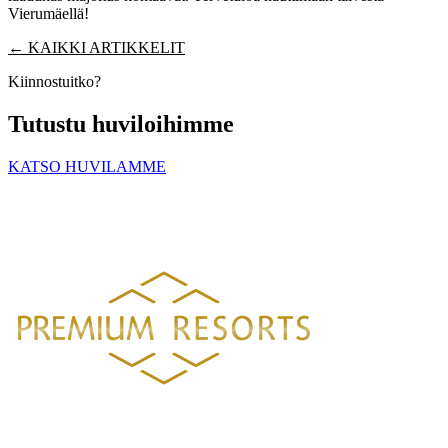
Vierumäellä!
← KAIKKI ARTIKKELIT
Kiinnostuitko?
Tutustu huviloihimme
KATSO HUVILAMME
PREMIUM RESORTS, LÄHELLÄ KAIKKEA
HELSINGISTÄ 121 KM
HYVINKAÄLTÄ 94 KM
LAHDESTA
26 KM
TAMPEREELTA 156 KM
Luksustason huvilavuokraukset Suomen kauneimmilla sijainneilla.