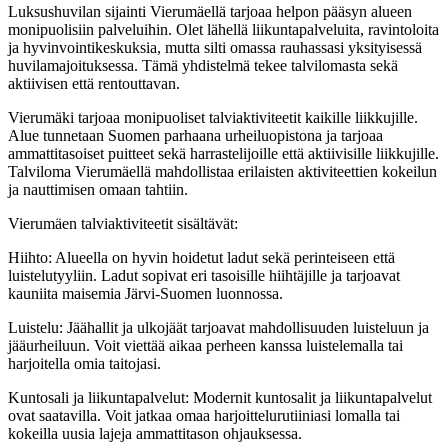
Luksushuvilan sijainti Vierumäellä tarjoaa helpon pääsyn alueen
monipuolisiin palveluihin. Olet lähellä liikuntapalveluita, ravintoloita
ja hyvinvointikeskuksia, mutta silti omassa rauhassasi yksityisessä
huvilamajoituksessa. Tämä yhdistelmä tekee talvilomasta sekä
aktiivisen että rentouttavan.
Vierumäki tarjoaa monipuoliset talviaktiviteetit kaikille liikkujille.
Alue tunnetaan Suomen parhaana urheiluopistona ja tarjoaa
ammattitasoiset puitteet sekä harrastelijoille että aktiivisille liikkujille.
Talviloma Vierumäellä mahdollistaa erilaisten aktiviteettien kokeilun
ja nauttimisen omaan tahtiin.
Vierumäen talviaktiviteetit sisältävät:
Hiihto: Alueella on hyvin hoidetut ladut sekä perinteiseen että
luistelutyyliin. Ladut sopivat eri tasoisille hiihtäjille ja tarjoavat
kauniita maisemia Järvi-Suomen luonnossa.
Luistelu: Jäähallit ja ulkojäät tarjoavat mahdollisuuden luisteluun ja
jääurheiluun. Voit viettää aikaa perheen kanssa luistelemalla tai
harjoitella omia taitojasi.
Kuntosali ja liikuntapalvelut: Modernit kuntosalit ja liikuntapalvelut
ovat saatavilla. Voit jatkaa omaa harjoittelurutiiniasi lomalla tai
kokeilla uusia lajeja ammattitason ohjauksessa.