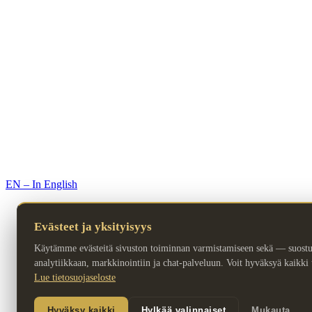
© 2026 Premium Resorts. Kaikki oikeudet pidätetään.
EN – In English
Evästeet ja yksityisyys
Käytämme evästeitä sivuston toiminnan varmistamiseen sekä — suost
analytiikkaan, markkinointiin ja chat-palveluun. Voit hyväksyä kaikki ta
Lue tietosuojaseloste
Hyväksy kaikki
Hylkää valinnaiset
Mukauta