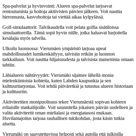
Spa-palvelut ja hyvinvointi: Alueen spa-palvelut tarjoavat
rentoutumista ja hoitoja aktiivisten päivien jälkeen. Voit nauttia
hieronnasta, kasvohoitoja tai viettää aikaa kylpylässä.
Golf-simulaattorit: Talvikaudella voit pelata golfia sisätiloissa
simulaattoreilla. Tämä sopii hyvin niille, jotka haluavat harjoitella
kesälajia myös talvella.
Ulkoilu luonnossa: Vierumäen ympäristö tarjoaa upeat
mahdollisuudet lumikenkäilyyn, talvisiin retkiin ja luonnon
tarkkailuun. Voit nauttia hiljaisuudesta ja talvisista maisemista omaan
tahtiin.
Lähialueen nähtävyydet: Vierumäki sijaitsee lähellä monia
mielenkiintoisia kohteita, kuten Lahden kaupunkia ja sen
kulttuuritarjontaa. Voit tehdä päiväretkiä ja tutustua alueen historiaan
ja kulttuuriin.
Aktiviteettien monipuolisuus tekee Vierumäestä sopivan kohteen
erilaisille matkailijoille. Voit suunnitella jokaisen päivän uudelleen ja
valita aktiviteetit oman mielialasi ja energiatasosi mukaan.
Huvilamajoitus tarjoaa rauhallisen tukikohdan, josta käsin tutkia
aluetta.
Vierumäki on saavutettavissa helposti sekä autolla että julkisilla