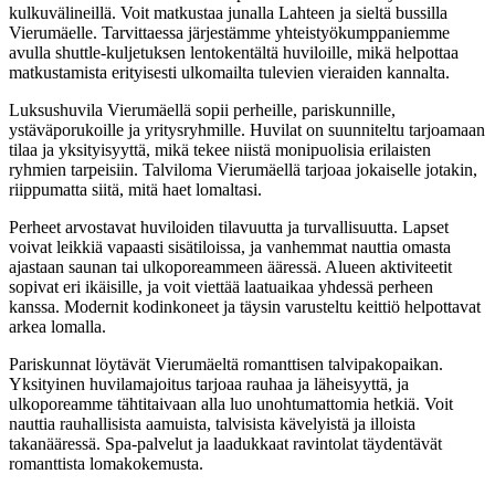
kulkuvälineillä. Voit matkustaa junalla Lahteen ja sieltä bussilla
Vierumäelle. Tarvittaessa järjestämme yhteistyökumppaniemme
avulla shuttle-kuljetuksen lentokentältä huviloille, mikä helpottaa
matkustamista erityisesti ulkomailta tulevien vieraiden kannalta.
Luksushuvila Vierumäellä sopii perheille, pariskunnille,
ystäväporukoille ja yritysryhmille. Huvilat on suunniteltu tarjoamaan
tilaa ja yksityisyyttä, mikä tekee niistä monipuolisia erilaisten
ryhmien tarpeisiin. Talviloma Vierumäellä tarjoaa jokaiselle jotakin,
riippumatta siitä, mitä haet lomaltasi.
Perheet arvostavat huviloiden tilavuutta ja turvallisuutta. Lapset
voivat leikkiä vapaasti sisätiloissa, ja vanhemmat nauttia omasta
ajastaan saunan tai ulkoporeammeen ääressä. Alueen aktiviteetit
sopivat eri ikäisille, ja voit viettää laatuaikaa yhdessä perheen
kanssa. Modernit kodinkoneet ja täysin varusteltu keittiö helpottavat
arkea lomalla.
Pariskunnat löytävät Vierumäeltä romanttisen talvipakopaikan.
Yksityinen huvilamajoitus tarjoaa rauhaa ja läheisyyttä, ja
ulkoporeamme tähtitaivaan alla luo unohtumattomia hetkiä. Voit
nauttia rauhallisista aamuista, talvisista kävelyistä ja illoista
takanääressä. Spa-palvelut ja laadukkaat ravintolat täydentävät
romanttista lomakokemusta.