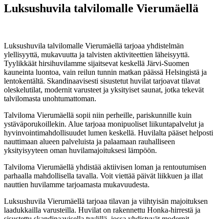
Luksushuvila talvilomalle Vierumäellä
7. marraskuuta 2025
Luksushuvila talvilomalle Vierumäellä tarjoaa yhdistelmän
ylellisyyttä, mukavuutta ja talvisten aktiviteettien läheisyyttä.
Tyylikkäät hirsihuvilamme sijaitsevat keskellä Järvi-Suomen
kauneinta luontoa, vain reilun tunnin matkan päässä Helsingistä ja
lentokentältä. Skandinaavisesti sisustetut huvilat tarjoavat tilavat
oleskelutilat, modernit varusteet ja yksityiset saunat, jotka tekevät
talvilomasta unohtumattoman.
Talviloma Vierumäellä sopii niin perheille, pariskunnille kuin
ystäväporukoillekin. Alue tarjoaa monipuoliset liikuntapalvelut ja
hyvinvointimahdollisuudet lumen keskellä. Huvilalta pääset helposti
nauttimaan alueen palveluista ja palaamaan rauhalliseen
yksityisyyteen oman huvilamajoituksesi lämpöön.
Talviloma Vierumäellä yhdistää aktiivisen loman ja rentoutumisen
parhaalla mahdollisella tavalla. Voit viettää päivät liikkuen ja illat
nauttien huvilamme tarjoamasta mukavuudesta.
Luksushuvila Vierumäellä tarjoaa tilavan ja viihtyisän majoituksen
laadukkailla varusteilla. Huvilat on rakennettu Honka-hirrestä ja
sisustettu skandinaavisella tyylillä, jossa yhdistyvät modernit