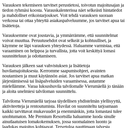
Varauksen tekemiseen tarvitset perustietosi, toivotun majoitusajan ja
tiedon ryhmäsi koosta. Varauskalenterissa näet selkeästi hintatiedot
ja mahdolliset erikoistarjoukset. Voit tehdä varauksen suoraan
verkossa tai ottaa yhteyttä asiakaspalveluumme, jos tarvitset apua tai
lisätietoja.
Varauksemme ovat joustavia, ja ymmärrämme, että suunnitelmat
voivat muuttua. Peruutusehdot ovat selkeät ja kohtuulliset, ja
käymme ne läpi varauksen yhteydessä. Haluamme varmistaa, että
varaaminen on helppoa ja turvallista, jotta voit keskittyä lomasi
suunnitteluun ja odottamiseen.
Varauksen jälkeen saat vahvistuksen ja lisätietoja
huvilamajoituksesta. Kerromme saapumisohjeet, avainten
noutamisen ja muut käytännön asiat. Jos tarvitset apua matkan
järjestämisessä tai lisäpalveluiden varaamisessa, autamme
mielellämme. Varaa luksushuvila talvilomalle Vierumäellä jo tänään
ja aloita unelmiesi talviloman suunnittelu.
Talviloma Vierumäellä tarjoaa täydellisen yhdistelmän ylellisyyttä,
aktiviteetteja ja rentoutumista. Huvilat on suunniteltu tarjoamaan
kaikki tarvittavat mukavuudet ja enemmänkin, jotta lomastasi tulee
unohtumaton. Me Premium Resortsilla haluamme luoda sinulle
ainutlaatuisen lomakokemuksen, jossa suomalainen luonto ja
laadukas majoitus kohtaavat. Tervetuloa nauttimaan talvesta