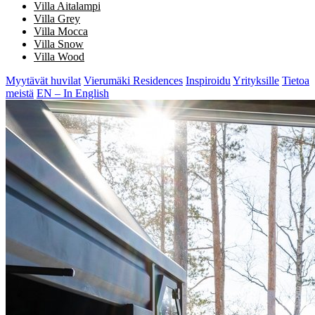
Villa Aitalampi
Villa Grey
Villa Mocca
Villa Snow
Villa Wood
Myytävät huvilat
Vierumäki Residences
Inspiroidu
Yrityksille
Tietoa
meistä
EN – In English