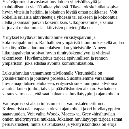
Ystäväporukat arvostavat huviloiden yhteisöllisyyttä ja
mahdollisuutta viettää aikaa yhdessä. Tilavat oleskelutilat sopivat
hyvin yhteisiin hetkiin, ja jokainen löytää oman paikkansa. Voit
kokeilla erilaisia aktiviteetteja yhdessä tai erikseen ja kokoontua
illalla jakamaan päivän kokemuksia. Ulkoporeamme ja sauna
tarjoavat rentoutumista aktiivisten päivien jälkeen.
Yritykset käyttävät huviloitamme virkistyspäiviin ja
kokoustapahtumiin. Rauhallinen ympäristö luonnon keskellä auttaa
keskittymään ja luo uudenlaisen tilan yhteistyölle. Alueen
liikuntapalvelut sopivat hyvin tiimityöskentelyyn ja yhdessä
tekemiseen. Huvilamajoitus tarjoaa epävirallisen ja rennon
ympäristön, joka edistää avointa kommunikaatiota.
Luksushuvilan varaaminen talvilomalle Vierumäellä on
yksinkertainen ja joustava prosessi. Suosittelemme varaamaan
huvilamajoituksen etukäteen, erityisesti suosituimpina talviloma-
aikoina kuten joulu-, talvi- ja pääsiäislomien aikaan. Varhainen
varaus varmistaa, että saat haluamasi huvilatyypin ja ajankohdan.
Varausprosessi alkaa tutustumisella varauskalenteriimme.
Kalenterista näet vapaana olevat ajankohdat ja eri huvilatyyppien
saatavuuden. Voit valita Wood-, Mocca- tai Grey -hirsihuvilan
omien mieltymystesi mukaan. Jokainen huvilatyyppi tarjoaa samat
perusvarusteet, mutta sisustuksessa ja yksityiskohdissa on eroja.