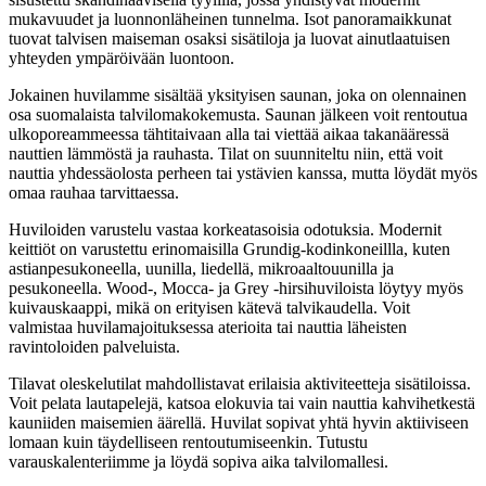
mukavuudet ja luonnonläheinen tunnelma. Isot panoramaikkunat
tuovat talvisen maiseman osaksi sisätiloja ja luovat ainutlaatuisen
yhteyden ympäröivään luontoon.
Jokainen huvilamme sisältää yksityisen saunan, joka on olennainen
osa suomalaista talvilomakokemusta. Saunan jälkeen voit rentoutua
ulkoporeammeessa tähtitaivaan alla tai viettää aikaa takanääressä
nauttien lämmöstä ja rauhasta. Tilat on suunniteltu niin, että voit
nauttia yhdessäolosta perheen tai ystävien kanssa, mutta löydät myös
omaa rauhaa tarvittaessa.
Huviloiden varustelu vastaa korkeatasoisia odotuksia. Modernit
keittiöt on varustettu erinomaisilla Grundig-kodinkoneillla, kuten
astianpesukoneella, uunilla, liedellä, mikroaaltouunilla ja
pesukoneella. Wood-, Mocca- ja Grey -hirsihuviloista löytyy myös
kuivauskaappi, mikä on erityisen kätevä talvikaudella. Voit
valmistaa huvilamajoituksessa aterioita tai nauttia läheisten
ravintoloiden palveluista.
Tilavat oleskelutilat mahdollistavat erilaisia aktiviteetteja sisätiloissa.
Voit pelata lautapelejä, katsoa elokuvia tai vain nauttia kahvihetkestä
kauniiden maisemien äärellä. Huvilat sopivat yhtä hyvin aktiiviseen
lomaan kuin täydelliseen rentoutumiseenkin. Tutustu
varauskalenteriimme ja löydä sopiva aika talvilomallesi.