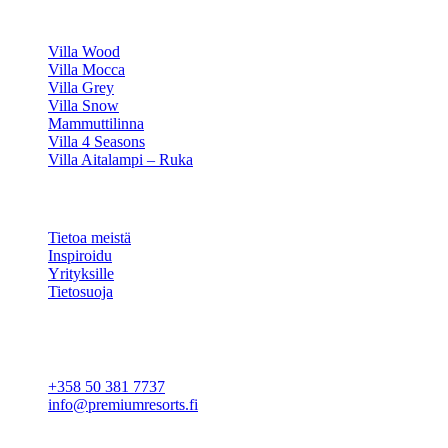
HUVILAMME
Villa Wood
Villa Mocca
Villa Grey
Villa Snow
Mammuttilinna
Villa 4 Seasons
Villa Aitalampi – Ruka
TIETOA
Tietoa meistä
Inspiroidu
Yrityksille
Tietosuoja
Evästeasetukset
YHTEYSTIEDOT
+358 50 381 7737
info@premiumresorts.fi