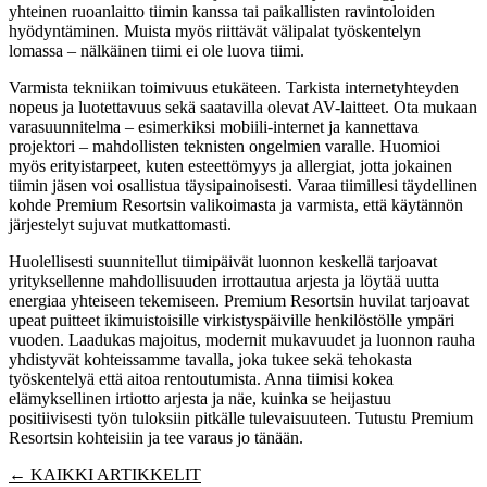
yhteinen ruoanlaitto tiimin kanssa tai paikallisten ravintoloiden
hyödyntäminen. Muista myös riittävät välipalat työskentelyn
lomassa – nälkäinen tiimi ei ole luova tiimi.
Varmista tekniikan toimivuus etukäteen. Tarkista internetyhteyden
nopeus ja luotettavuus sekä saatavilla olevat AV-laitteet. Ota mukaan
varasuunnitelma – esimerkiksi mobiili-internet ja kannettava
projektori – mahdollisten teknisten ongelmien varalle. Huomioi
myös erityistarpeet, kuten esteettömyys ja allergiat, jotta jokainen
tiimin jäsen voi osallistua täysipainoisesti. Varaa tiimillesi täydellinen
kohde Premium Resortsin valikoimasta ja varmista, että käytännön
järjestelyt sujuvat mutkattomasti.
Huolellisesti suunnitellut tiimipäivät luonnon keskellä tarjoavat
yrityksellenne mahdollisuuden irrottautua arjesta ja löytää uutta
energiaa yhteiseen tekemiseen. Premium Resortsin huvilat tarjoavat
upeat puitteet ikimuistoisille virkistyspäiville henkilöstölle ympäri
vuoden. Laadukas majoitus, modernit mukavuudet ja luonnon rauha
yhdistyvät kohteissamme tavalla, joka tukee sekä tehokasta
työskentelyä että aitoa rentoutumista. Anna tiimisi kokea
elämyksellinen irtiotto arjesta ja näe, kuinka se heijastuu
positiivisesti työn tuloksiin pitkälle tulevaisuuteen. Tutustu Premium
Resortsin kohteisiin ja tee varaus jo tänään.
← KAIKKI ARTIKKELIT