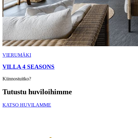
VIERUMÄKI
VILLA 4 SEASONS
Kiinnostuitko?
Tutustu huviloihimme
KATSO HUVILAMME
PREMIUM RESORTS, LÄHELLÄ KAIKKEA
HELSINGISTÄ 121 KM
HYVINKAÄLTÄ 94 KM
LAHDESTA
26 KM
TAMPEREELTA 156 KM