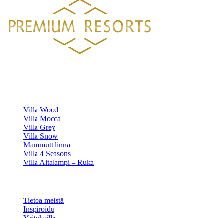
Luksustason huvilavuokraukset Suomen kauneimmilla sijainneilla.
HUVILAMME
Villa Wood
Villa Mocca
Villa Grey
Villa Snow
Mammuttilinna
Villa 4 Seasons
Villa Aitalampi – Ruka
TIETOA
Tietoa meistä
Inspiroidu
Yrityksille