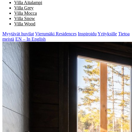
Villa Aitalampi
Villa Grey
Villa Mocca
Villa Snow
Villa Wood
Myytävät huvilat
Vierumäki Residences
Inspiroidu
Yrityksille
Tietoa
meistä
EN – In English