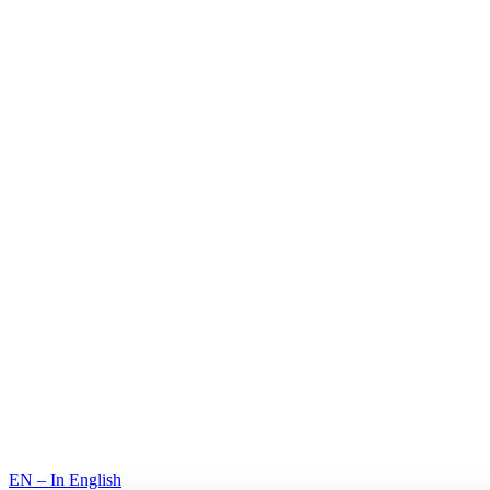
© 2026 Premium Resorts. Kaikki oikeudet pidätetään.
EN – In English