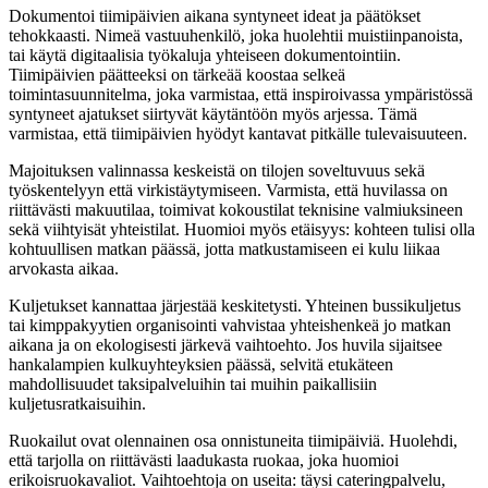
Dokumentoi tiimipäivien aikana syntyneet ideat ja päätökset
tehokkaasti. Nimeä vastuuhenkilö, joka huolehtii muistiinpanoista,
tai käytä digitaalisia työkaluja yhteiseen dokumentointiin.
Tiimipäivien päätteeksi on tärkeää koostaa selkeä
toimintasuunnitelma, joka varmistaa, että inspiroivassa ympäristössä
syntyneet ajatukset siirtyvät käytäntöön myös arjessa. Tämä
varmistaa, että tiimipäivien hyödyt kantavat pitkälle tulevaisuuteen.
Majoituksen valinnassa keskeistä on tilojen soveltuvuus sekä
työskentelyyn että virkistäytymiseen. Varmista, että huvilassa on
riittävästi makuutilaa, toimivat kokoustilat teknisine valmiuksineen
sekä viihtyisät yhteistilat. Huomioi myös etäisyys: kohteen tulisi olla
kohtuullisen matkan päässä, jotta matkustamiseen ei kulu liikaa
arvokasta aikaa.
Kuljetukset kannattaa järjestää keskitetysti. Yhteinen bussikuljetus
tai kimppakyytien organisointi vahvistaa yhteishenkeä jo matkan
aikana ja on ekologisesti järkevä vaihtoehto. Jos huvila sijaitsee
hankalampien kulkuyhteyksien päässä, selvitä etukäteen
mahdollisuudet taksipalveluihin tai muihin paikallisiin
kuljetusratkaisuihin.
Ruokailut ovat olennainen osa onnistuneita tiimipäiviä. Huolehdi,
että tarjolla on riittävästi laadukasta ruokaa, joka huomioi
erikoisruokavaliot. Vaihtoehtoja on useita: täysi cateringpalvelu,