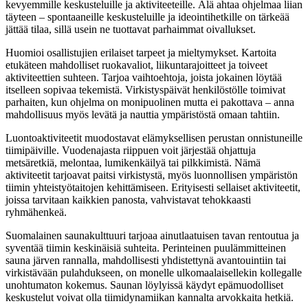
kevyemmille keskusteluille ja aktiviteeteille. Älä ahtaa ohjelmaa liian
täyteen – spontaaneille keskusteluille ja ideointihetkille on tärkeää
jättää tilaa, sillä usein ne tuottavat parhaimmat oivallukset.
Huomioi osallistujien erilaiset tarpeet ja mieltymykset. Kartoita
etukäteen mahdolliset ruokavaliot, liikuntarajoitteet ja toiveet
aktiviteettien suhteen. Tarjoa vaihtoehtoja, joista jokainen löytää
itselleen sopivaa tekemistä. Virkistyspäivät henkilöstölle toimivat
parhaiten, kun ohjelma on monipuolinen mutta ei pakottava – anna
mahdollisuus myös levätä ja nauttia ympäristöstä omaan tahtiin.
Luontoaktiviteetit muodostavat elämyksellisen perustan onnistuneille
tiimipäiville. Vuodenajasta riippuen voit järjestää ohjattuja
metsäretkiä, melontaa, lumikenkäilyä tai pilkkimistä. Nämä
aktiviteetit tarjoavat paitsi virkistystä, myös luonnollisen ympäristön
tiimin yhteistyötaitojen kehittämiseen. Erityisesti sellaiset aktiviteetit,
joissa tarvitaan kaikkien panosta, vahvistavat tehokkaasti
ryhmähenkeä.
Suomalainen saunakulttuuri tarjoaa ainutlaatuisen tavan rentoutua ja
syventää tiimin keskinäisiä suhteita. Perinteinen puulämmitteinen
sauna järven rannalla, mahdollisesti yhdistettynä avantouintiin tai
virkistävään pulahdukseen, on monelle ulkomaalaisellekin kollegalle
unohtumaton kokemus. Saunan löylyissä käydyt epämuodolliset
keskustelut voivat olla tiimidynamiikan kannalta arvokkaita hetkiä.