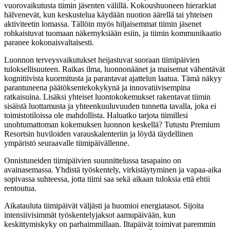
vuorovaikutusta tiimin jäsenten välillä. Kokoushuoneen hierarkiat
hälvenevät, kun keskustelua käydään nuotion äärellä tai yhteisen
aktiviteetin lomassa. Tällöin myös hiljaisemmat tiimin jäsenet
rohkaistuvat tuomaan näkemyksiään esiin, ja tiimin kommunikaatio
paranee kokonaisvaltaisesti.
Luonnon terveysvaikutukset heijastuvat suoraan tiimipäivien
tuloksellisuuteen. Raikas ilma, luonnonäänet ja maisemat vähentävät
kognitiivista kuormitusta ja parantavat ajattelun laatua. Tämä näkyy
parantuneena päätöksentekokykynä ja innovatiivisempina
ratkaisuina. Lisäksi yhteiset luontokokemukset rakentavat tiimin
sisäistä luottamusta ja yhteenkuuluvuuden tunnetta tavalla, joka ei
toimistotiloissa ole mahdollista. Haluatko tarjota tiimillesi
unohtumattoman kokemuksen luonnon keskellä? Tutustu Premium
Resortsin huviloiden varauskalenteriin ja löydä täydellinen
ympäristö seuraavalle tiimipäivällenne.
Onnistuneiden tiimipäivien suunnittelussa tasapaino on
avainasemassa. Yhdistä työskentely, virkistäytyminen ja vapaa-aika
sopivassa suhteessa, jotta tiimi saa sekä aikaan tuloksia että ehtii
rentoutua.
Aikatauluta tiimipäivät väljästi ja huomioi energiatasot. Sijoita
intensiivisimmät työskentelyjaksot aamupäivään, kun
keskittymiskyky on parhaimmillaan. Iltapäivät toimivat paremmin