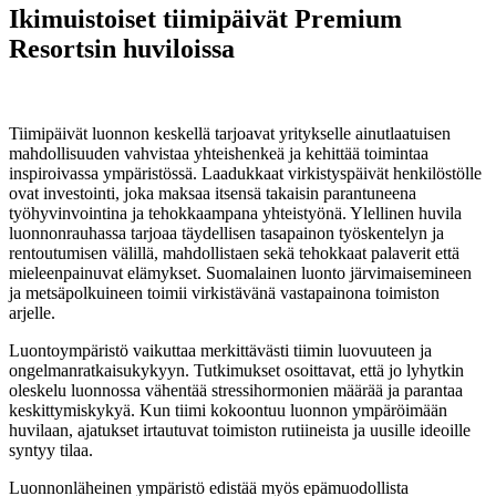
Ikimuistoiset tiimipäivät Premium
Resortsin huviloissa
14. lokakuuta 2025
Tiimipäivät luonnon keskellä tarjoavat yritykselle ainutlaatuisen
mahdollisuuden vahvistaa yhteishenkeä ja kehittää toimintaa
inspiroivassa ympäristössä. Laadukkaat virkistyspäivät henkilöstölle
ovat investointi, joka maksaa itsensä takaisin parantuneena
työhyvinvointina ja tehokkaampana yhteistyönä. Ylellinen huvila
luonnonrauhassa tarjoaa täydellisen tasapainon työskentelyn ja
rentoutumisen välillä, mahdollistaen sekä tehokkaat palaverit että
mieleenpainuvat elämykset. Suomalainen luonto järvimaisemineen
ja metsäpolkuineen toimii virkistävänä vastapainona toimiston
arjelle.
Luontoympäristö vaikuttaa merkittävästi tiimin luovuuteen ja
ongelmanratkaisukykyyn. Tutkimukset osoittavat, että jo lyhytkin
oleskelu luonnossa vähentää stressihormonien määrää ja parantaa
keskittymiskykyä. Kun tiimi kokoontuu luonnon ympäröimään
huvilaan, ajatukset irtautuvat toimiston rutiineista ja uusille ideoille
syntyy tilaa.
Luonnonläheinen ympäristö edistää myös epämuodollista