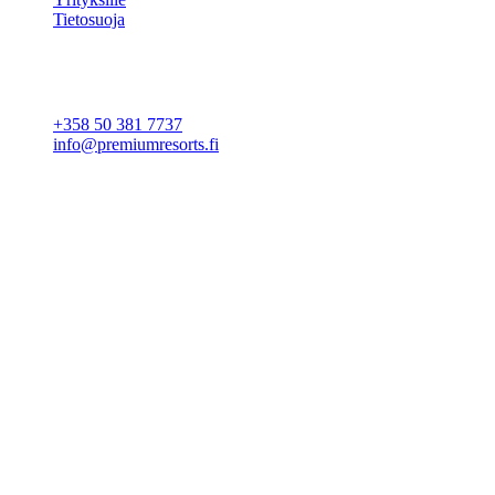
Tietosuoja
Evästeasetukset
YHTEYSTIEDOT
+358 50 381 7737
info@premiumresorts.fi