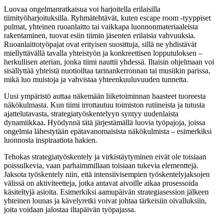
Luovaa ongelmanratkaisua voi harjoitella erilaisilla
tiimityöharjoituksilla. Ryhmätehtävät, kuten escape room -tyyppiset
pulmat, yhteinen ruoanlaitto tai vaikkapa luonnonmateriaaleista
rakentaminen, tuovat esiin tiimin jäsenten erilaisia vahvuuksia.
Ruoanlaittotyöpajat ovat erityisen suosittuja, sillä ne yhdistävät
miellyttävällä tavalla yhteistyön ja konkreettisen lopputuloksen –
herkullisen aterian, jonka tiimi nauttii yhdessä. Iltaisin ohjelmaan voi
sisällyttää yhteistä nuotioiltaa tarinankerronnan tai musiikin parissa,
mikä luo muistoja ja vahvistaa yhteenkuuluvuuden tunnetta.
Uusi ympäristö auttaa näkemään liiketoiminnan haasteet tuoreesta
näkökulmasta. Kun tiimi irrottautuu toimiston rutiineista ja tutusta
ajattelutavasta, strategiatyöskentelyyn syntyy uudenlaista
dynamiikkaa. Hyödynnä tätä järjestämällä luovia työpajoja, joissa
ongelmia lähestytään epätavanomaisista näkökulmista – esimerkiksi
luonnosta inspiraatiota hakien.
Tehokas strategiatyöskentely ja virkistäytyminen eivät ole toisiaan
poissulkevia, vaan parhaimmillaan toisiaan tukevia elementtejä.
Jaksota työskentely niin, että intensiivisempien työskentelyjaksojen
välissä on aktiviteetteja, jotka antavat aivoille aikaa prosessoida
käsiteltyjä asioita. Esimerkiksi aamupäivän strategiasession jälkeen
yhteinen lounas ja kävelyretki voivat johtaa tärkeisiin oivalluksiin,
joita voidaan jalostaa iltapäivän työpajassa.