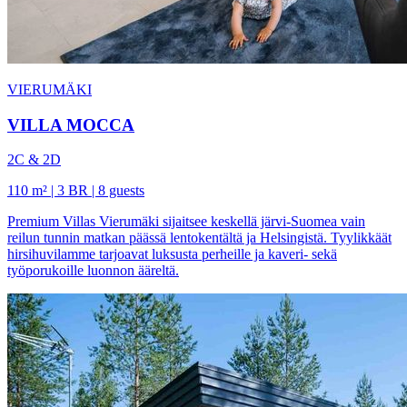
VIERUMÄKI
VILLA MOCCA
2C & 2D
110 m² | 3 BR | 8 guests
Premium Villas Vierumäki sijaitsee keskellä järvi-Suomea vain
reilun tunnin matkan päässä lentokentältä ja Helsingistä. Tyylikkäät
hirsihuvilamme tarjoavat luksusta perheille ja kaveri- sekä
työporukoille luonnon ääreltä.