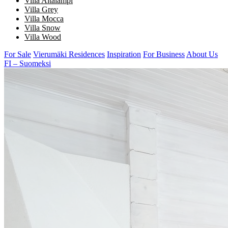
Villa Aitalampi
Villa Grey
Villa Mocca
Villa Snow
Villa Wood
For Sale
Vierumäki Residences
Inspiration
For Business
About Us
FI – Suomeksi