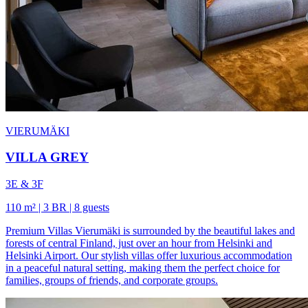
VIERUMÄKI
VILLA GREY
3E & 3F
110 m² | 3 BR | 8 guests
Premium Villas Vierumäki is surrounded by the beautiful lakes and
forests of central Finland, just over an hour from Helsinki and
Helsinki Airport. Our stylish villas offer luxurious accommodation
in a peaceful natural setting, making them the perfect choice for
families, groups of friends, and corporate groups.