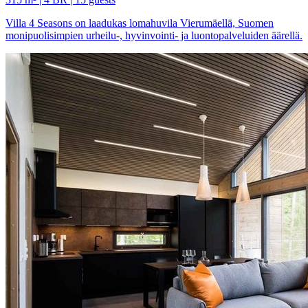
Villa 4 Seasons on laadukas lomahuvila Vierumäellä, Suomen
monipuolisimpien urheilu-, hyvinvointi- ja luontopalveluiden äärellä.