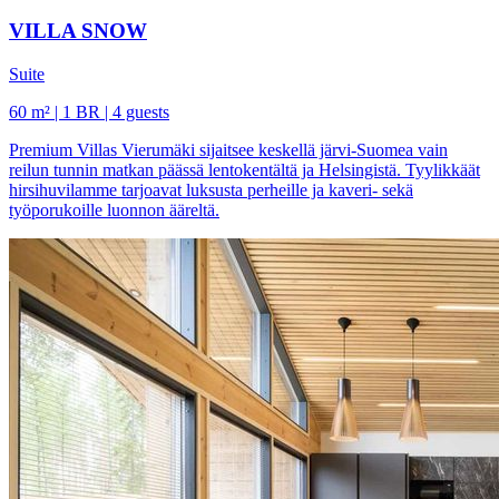
VILLA SNOW
Suite
60 m² | 1 BR | 4 guests
Premium Villas Vierumäki sijaitsee keskellä järvi-Suomea vain
reilun tunnin matkan päässä lentokentältä ja Helsingistä. Tyylikkäät
hirsihuvilamme tarjoavat luksusta perheille ja kaveri- sekä
työporukoille luonnon ääreltä.