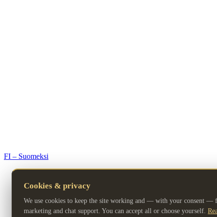
© 2026 Premium Resorts. All rights reserved.
FI – Suomeksi
Cookies & privacy
We use cookies to keep the site working and — with your consent — fo
marketing and chat support. You can accept all or choose yourself.
Rea