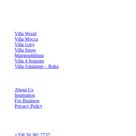
Luxury villa rentals in Finland's most beautiful locations.
VILLAS
Villa Wood
Villa Mocca
Villa Grey
Villa Snow
Mammuttilinna
Villa 4 Seasons
Villa Aitalampi – Ruka
INFORMATION
About Us
Inspiration
For Business
Privacy Policy
Cookie settings
CONTACT
+358 50 381 7737