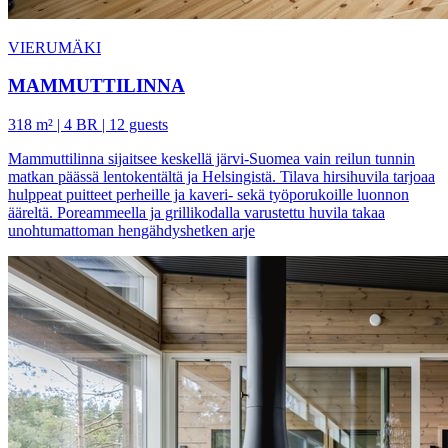
VIERUMÄKI
MAMMUTTILINNA
318 m² | 4 BR | 12 guests
Mammuttilinna sijaitsee keskellä järvi-Suomea vain reilun tunnin
matkan päässä lentokentältä ja Helsingistä. Tilava hirsihuvila tarjoaa
hulppeat puitteet perheille ja kaveri- sekä työporukoille luonnon
ääreltä. Poreammeella ja grillikodalla varustettu huvila takaa
unohtumattoman hengähdyshetken arje