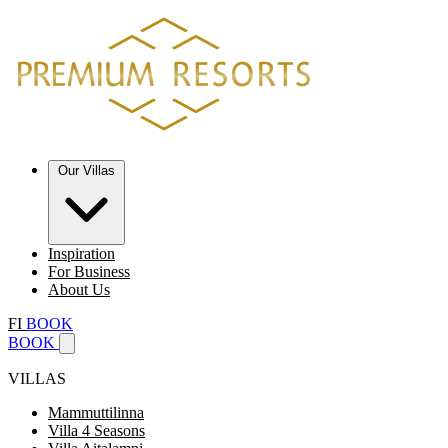
Our Villas
Inspiration
For Business
About Us
FI
BOOK
BOOK
VILLAS
Mammuttilinna
Villa 4 Seasons