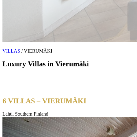
VILLAS
/ VIERUMÄKI
Luxury Villas in Vierumäki
Six exclusive luxury villas at Vierumäki Sport Resort — private
sauna, hot tub and world-class sports facilities at your doorstep. The
perfect escape in Southern Finland.
6 VILLAS – VIERUMÄKI
Lahti, Southern Finland