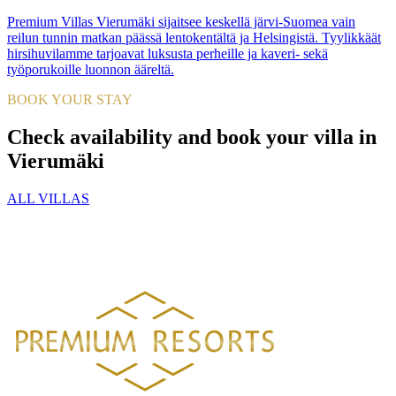
Premium Villas Vierumäki sijaitsee keskellä järvi-Suomea vain
reilun tunnin matkan päässä lentokentältä ja Helsingistä. Tyylikkäät
hirsihuvilamme tarjoavat luksusta perheille ja kaveri- sekä
työporukoille luonnon ääreltä.
BOOK YOUR STAY
Check availability and book your villa in
Vierumäki
ALL VILLAS
PREMIUM RESORTS, LÄHELLÄ KAIKKEA
HELSINGISTÄ 121 KM
HYVINKAÄLTÄ 94 KM
LAHDESTA
26 KM
TAMPEREELTA 156 KM