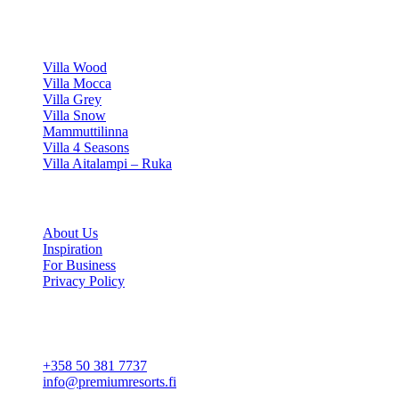
VILLAS
Villa Wood
Villa Mocca
Villa Grey
Villa Snow
Mammuttilinna
Villa 4 Seasons
Villa Aitalampi – Ruka
INFORMATION
About Us
Inspiration
For Business
Privacy Policy
Cookie settings
CONTACT
+358 50 381 7737
info@premiumresorts.fi