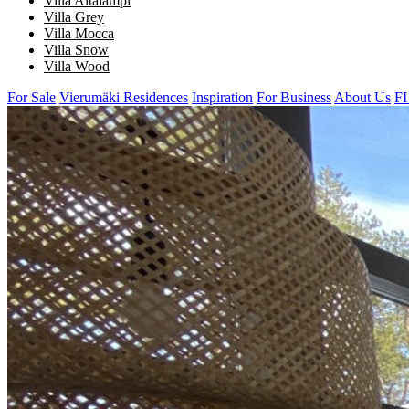
Villa Aitalampi
Villa Grey
Villa Mocca
Villa Snow
Villa Wood
For Sale
Vierumäki Residences
Inspiration
For Business
About Us
FI