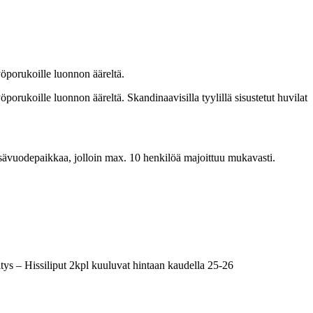
yöporukoille luonnon ääreltä.
porukoille luonnon ääreltä. Skandinaavisilla tyylillä sisustetut huvilat
isävuodepaikkaa, jolloin max. 10 henkilöä majoittuu mukavasti.
ys – Hissiliput 2kpl kuuluvat hintaan kaudella 25-26