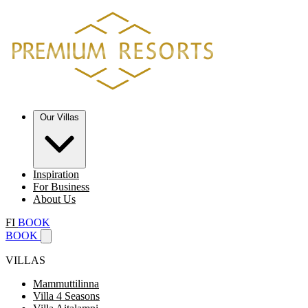
Our Villas
Inspiration
For Business
About Us
FI
BOOK
BOOK
VILLAS
Mammuttilinna
Villa 4 Seasons