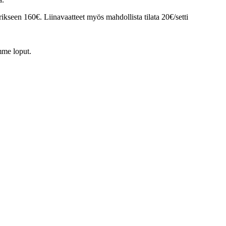
rikseen 160€. Liinavaatteet myös mahdollista tilata 20€/setti
mme loput.
6 KM
TAMPEREELTA 156 KM