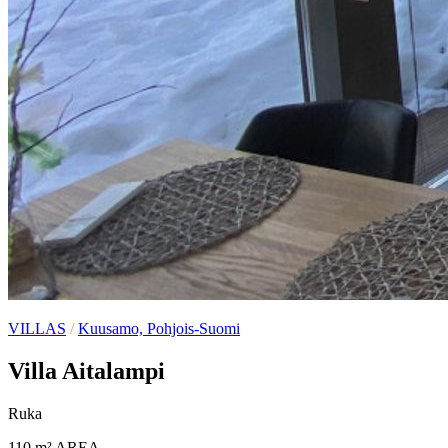
VILLAS
/
Kuusamo, Pohjois-Suomi
Villa Aitalampi
Ruka
110 m²
AREA