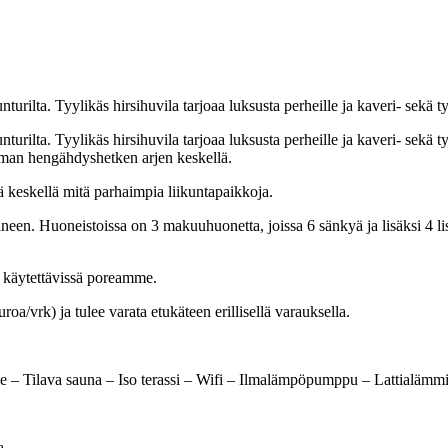
urilta. Tyylikäs hirsihuvila tarjoaa luksusta perheille ja kaveri- sekä t
rilta. Tyylikäs hirsihuvila tarjoaa luksusta perheille ja kaveri- sekä työ
oman hengähdyshetken arjen keskellä.
 keskellä mitä parhaimpia liikuntapaikkoja.
een. Huoneistoissa on 3 makuuhuonetta, joissa 6 sänkyä ja lisäksi 4 l
ös käytettävissä poreamme.
/vrk) ja tulee varata etukäteen erillisellä varauksella.
 – Tilava sauna – Iso terassi – Wifi – Ilmalämpöpumppu – Lattialämmit
a.