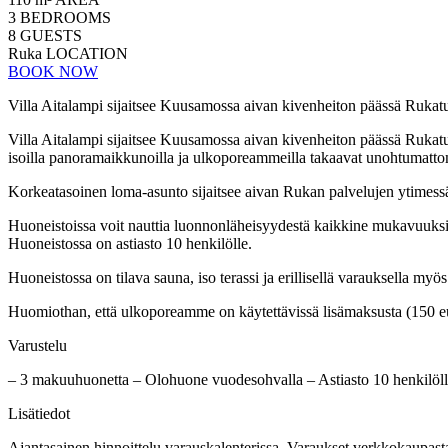
3
BEDROOMS
8
GUESTS
Ruka
LOCATION
BOOK NOW
Villa Aitalampi sijaitsee Kuusamossa aivan kivenheiton päässä Rukatunt
Villa Aitalampi sijaitsee Kuusamossa aivan kivenheiton päässä Rukatuntu
isoilla panoramaikkunoilla ja ulkoporeammeilla takaavat unohtumatt
Korkeatasoinen loma-asunto sijaitsee aivan Rukan palvelujen ytimessä
Huoneistoissa voit nauttia luonnonläheisyydestä kaikkine mukavuuksin
Huoneistossa on astiasto 10 henkilölle.
Huoneistossa on tilava sauna, iso terassi ja erillisellä varauksella my
Huomiothan, että ulkoporeamme on käytettävissä lisämaksusta (150 euroa
Varustelu
– 3 makuuhuonetta – Olohuone vuodesohvalla – Astiasto 10 henkilölle
Lisätiedot
Ajantasainen hinnoittelu varauskalenterissa. Varaukset verkkokaupast