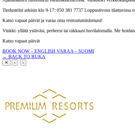
Tiedustelut arkisin klo 9-17: 050 381 7737 Loppusiivous tilattavissa e
Katso vapaat päivät ja varaa oma rentoutumislomasi!
Vinkki: yllätä ystäväsi, perheesi tai rakkaasi huvilalomalla. Me hoida
Katso vapaat päivät
BOOK NOW – ENGLISH
VARAA – SUOMI
← BACK TO RUKA
✕
‹
›
PREMIUM RESORTS, LÄHELLÄ KAIKKEA
HELSINGISTÄ 121 KM
HYVINKAÄLTÄ 94 KM
LAHDESTA 2
Luxury villa rentals in Finland's most beautiful locations.