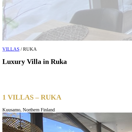
VILLAS
/ RUKA
Luxury Villa in Ruka
Experience Arctic luxury at our exclusive villa in Ruka, Kuusamo.
Private sauna, outdoor hot tub and breathtaking fell views — winter
skiing and summer wilderness adventures await.
1 VILLAS – RUKA
Kuusamo, Northern Finland