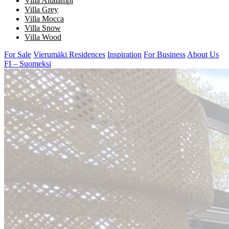
Villa Aitalampi
Villa Grey
Villa Mocca
Villa Snow
Villa Wood
For Sale
Vierumäki Residences
Inspiration
For Business
About Us
FI – Suomeksi