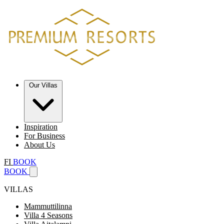
Our Villas
Inspiration
For Business
About Us
FI
BOOK
BOOK
VILLAS
Mammuttilinna
Villa 4 Seasons