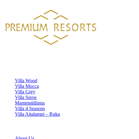
26 KM
TAMPEREELTA 156 KM
Luxury villa rentals in Finland's most beautiful locations.
VILLAS
Villa Wood
Villa Mocca
Villa Grey
Villa Snow
Mammuttilinna
Villa 4 Seasons
Villa Aitalampi – Ruka
INFORMATION
About Us