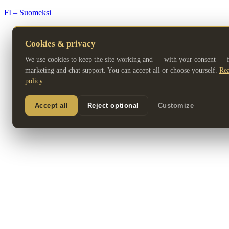
FI – Suomeksi
Cookies & privacy
We use cookies to keep the site working and — with your consent — fo
marketing and chat support. You can accept all or choose yourself.
Rea
policy
Accept all
Reject optional
Customize