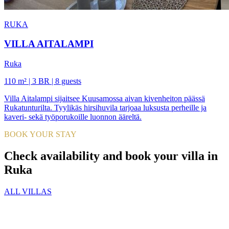
RUKA
VILLA AITALAMPI
Ruka
110 m² | 3 BR | 8 guests
Villa Aitalampi sijaitsee Kuusamossa aivan kivenheiton päässä
Rukatunturilta. Tyylikäs hirsihuvila tarjoaa luksusta perheille ja
kaveri- sekä työporukoille luonnon ääreltä.
BOOK YOUR STAY
Check availability and book your villa in
Ruka
ALL VILLAS
PREMIUM RESORTS, LÄHELLÄ KAIKKEA
HELSINGISTÄ 121 KM
HYVINKAÄLTÄ 94 KM
LAHDESTA